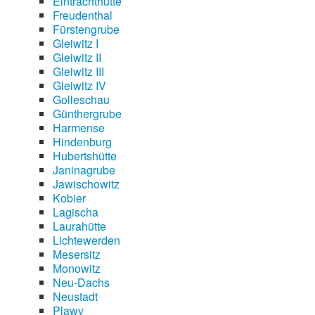
Eintrachthütte
Freudenthal
Fürstengrube
Gleiwitz I
Gleiwitz II
Gleiwitz III
Gleiwitz IV
Golleschau
Günthergrube
Harmense
Hindenburg
Hubertshütte
Janinagrube
Jawischowitz
Kobier
Lagischa
Laurahütte
Lichtewerden
Mesersitz
Monowitz
Neu-Dachs
Neustadt
Plawy