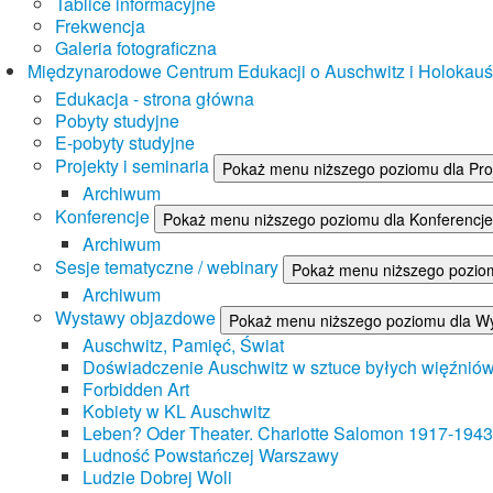
Tablice informacyjne
Frekwencja
Galeria fotograficzna
Międzynarodowe Centrum Edukacji o Auschwitz i Holokau
Edukacja - strona główna
Pobyty studyjne
E-pobyty studyjne
Projekty i seminaria
Pokaż menu niższego poziomu dla Proj
Archiwum
Konferencje
Pokaż menu niższego poziomu dla Konferencje
Archiwum
Sesje tematyczne / webinary
Pokaż menu niższego poziom
Archiwum
Wystawy objazdowe
Pokaż menu niższego poziomu dla W
Auschwitz, Pamięć, Świat
Doświadczenie Auschwitz w sztuce byłych więźnió
Forbidden Art
Kobiety w KL Auschwitz
Leben? Oder Theater. Charlotte Salomon 1917-1943
Ludność Powstańczej Warszawy
Ludzie Dobrej Woli