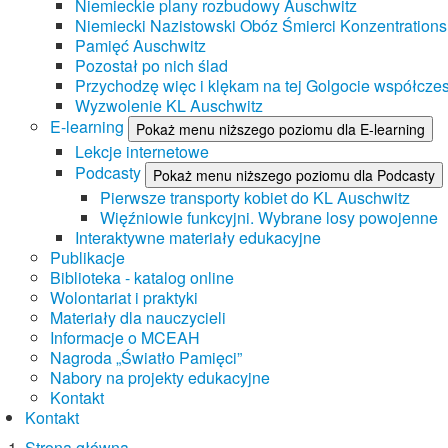
Niemieckie plany rozbudowy Auschwitz
Niemiecki Nazistowski Obóz Śmierci Konzentrations
Pamięć Auschwitz
Pozostał po nich ślad
Przychodzę więc i klękam na tej Golgocie współczes
Wyzwolenie KL Auschwitz
E-learning
Pokaż menu niższego poziomu dla E-learning
Lekcje internetowe
Podcasty
Pokaż menu niższego poziomu dla Podcasty
Pierwsze transporty kobiet do KL Auschwitz
Więźniowie funkcyjni. Wybrane losy powojenne
Interaktywne materiały edukacyjne
Publikacje
Biblioteka - katalog online
Wolontariat i praktyki
Materiały dla nauczycieli
Informacje o MCEAH
Nagroda „Światło Pamięci”
Nabory na projekty edukacyjne
Kontakt
Kontakt
Strona główna