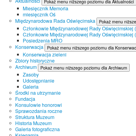
Aktualności
Pokaż menu niższego poziomu dla Aktualności
Miesięcznik Memoria
miesięcznik Oś
Międzynarodowa Rada Oświęcimska
Pokaż menu niższ
Członkowie Międzynarodowej Rady Oświęcimskiej (II
Członkowie Międzynarodowej Rady Oświęcimskiej (I
Posiedzenia MRO
Konserwacja
Pokaż menu niższego poziomu dla Konserwac
Konserwacja zieleni
Zbiory historyczne
Archiwum
Pokaż menu niższego poziomu dla Archiwum
Zasoby
Udostępnianie
Galeria
Środki na utrzymanie
Fundacja
Konsulowie honorowi
Sprawozdania roczne
Struktura Muzeum
Historia Muzeum
Galeria fotograficzna
Księgarnia