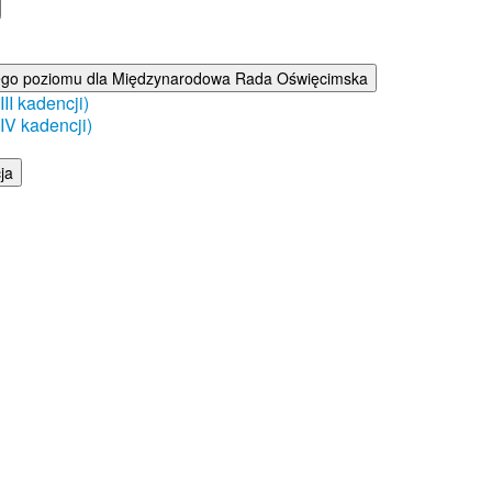
ego poziomu dla Międzynarodowa Rada Oświęcimska
I kadencji)
V kadencji)
ja