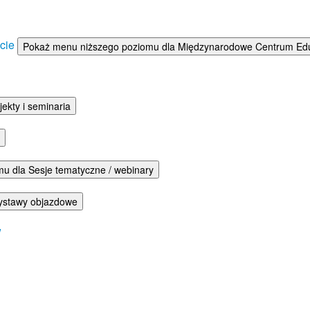
ście
Pokaż menu niższego poziomu dla Międzynarodowe Centrum Eduka
ekty i seminaria
u dla Sesje tematyczne / webinary
ystawy objazdowe
w