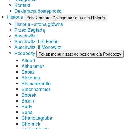
Kontakt
Deklaracja dostępności
Historia
Pokaż menu niższego poziomu dla Historia
Historia - strona główna
Przed Zagładą
Auschwitz I
Auschwitz II-Birkenau
Auschwitz III-Monowitz
Podobozy
Pokaż menu niższego poziomu dla Podobozy
Altdorf
Althammer
Babitz
Birkenau
Bismarckhütte
Blechhammer
Bobrek
Brünn
Budy
Buna
Charlottegrube
Chełmek