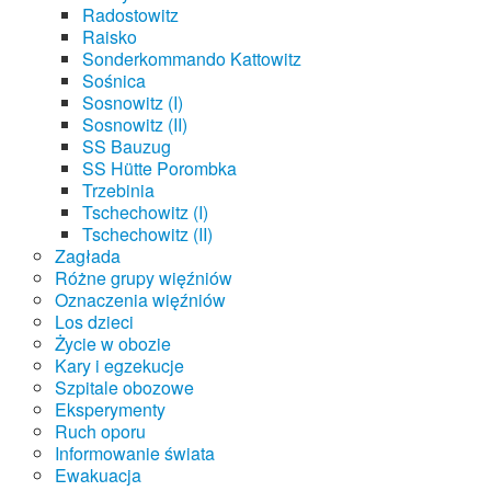
Radostowitz
Raisko
Sonderkommando Kattowitz
Sośnica
Sosnowitz (I)
Sosnowitz (II)
SS Bauzug
SS Hütte Porombka
Trzebinia
Tschechowitz (I)
Tschechowitz (II)
Zagłada
Różne grupy więźniów
Oznaczenia więźniów
Los dzieci
Życie w obozie
Kary i egzekucje
Szpitale obozowe
Eksperymenty
Ruch oporu
Informowanie świata
Ewakuacja