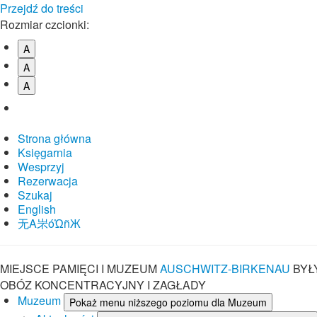
Przejdź do treści
Rozmiar czcionki:
A
A
A
Strona główna
Księgarnia
Wesprzyj
Rezerwacja
Szukaj
English
⽆A㞸óὨñЖ
MIEJSCE PAMIĘCI I MUZEUM
AUSCHWITZ-BIRKENAU
BYŁ
OBÓZ KONCENTRACYJNY I ZAGŁADY
Muzeum
Pokaż menu niższego poziomu dla Muzeum