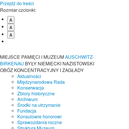
Przejdź do treści
Rozmiar czcionki:
A
A
A
MIEJSCE PAMIĘCI I MUZEUM
AUSCHWITZ-
BIRKENAU
BYŁY NIEMIECKI NAZISTOWSKI
OBÓZ KONCENTRACYJNY I ZAGŁADY
Aktualności
Międzynarodowa Rada
Konserwacja
Zbiory historyczne
Archiwum
Środki na utrzymanie
Fundacja
Konsulowie honorowi
Sprawozdania roczne
Struktura Muzeum