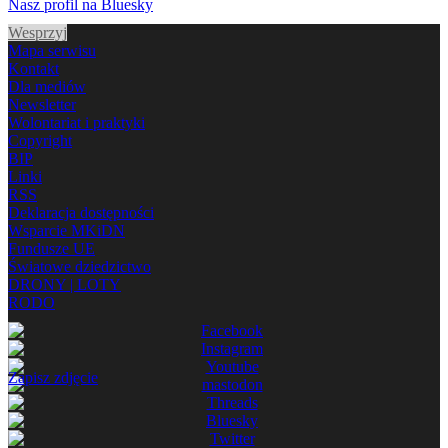
Nasz profil na Bluesky
Wesprzyj
Mapa serwisu
Kontakt
Dla mediów
Newsletter
Wolontariat i praktyki
Copyright
BIP
Linki
RSS
Deklaracja dostępności
Wsparcie MKiDN
Fundusze UE
Światowe dziedzictwo
DRONY | LOTY
RODO
Zapisz zdjęcie