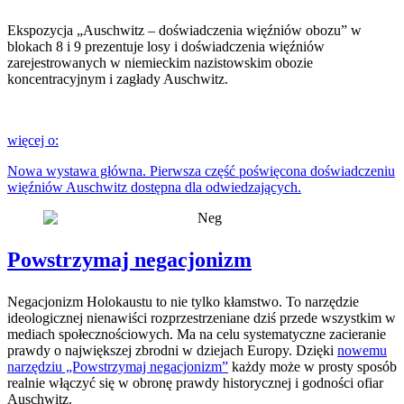
Ekspozycja „Auschwitz – doświadczenia więźniów obozu” w
blokach 8 i 9 prezentuje losy i doświadczenia więźniów
zarejestrowanych w niemieckim nazistowskim obozie
koncentracyjnym i zagłady Auschwitz.
więcej o:
Nowa wystawa główna. Pierwsza część poświęcona doświadczeniu
więźniów Auschwitz dostępna dla odwiedzających.
Powstrzymaj negacjonizm
Negacjonizm Holokaustu to nie tylko kłamstwo. To narzędzie
ideologicznej nienawiści rozprzestrzeniane dziś przede wszystkim w
mediach społecznościowych. Ma na celu systematyczne zacieranie
prawdy o największej zbrodni w dziejach Europy. Dzięki
nowemu
narzędziu „Powstrzymaj negacjonizm”
każdy może w prosty sposób
realnie włączyć się w obronę prawdy historycznej i godności ofiar
Auschwitz.