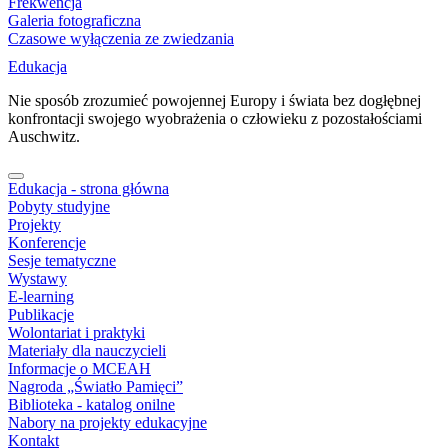
Frekwencja
Galeria fotograficzna
Czasowe wyłączenia ze zwiedzania
Edukacja
Nie sposób zrozumieć powojennej Europy i świata bez dogłębnej
konfrontacji swojego wyobrażenia o człowieku z pozostałościami
Auschwitz.
Edukacja - strona główna
Pobyty studyjne
Projekty
Konferencje
Sesje tematyczne
Wystawy
E-learning
Publikacje
Wolontariat i praktyki
Materiały dla nauczycieli
Informacje o MCEAH
Nagroda „Światło Pamięci”
Biblioteka - katalog onilne
Nabory na projekty edukacyjne
Kontakt