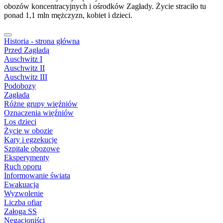
obozów koncentracyjnych i ośrodków Zagłady. Życie straciło tu
ponad 1,1 mln mężczyzn, kobiet i dzieci.
Historia - strona główna
Przed Zagładą
Auschwitz I
Auschwitz II
Auschwitz III
Podobozy
Zagłada
Różne grupy więźniów
Oznaczenia więźniów
Los dzieci
Życie w obozie
Kary i egzekucje
Szpitale obozowe
Eksperymenty
Ruch oporu
Informowanie świata
Ewakuacja
Wyzwolenie
Liczba ofiar
Załoga SS
Negacjoniści