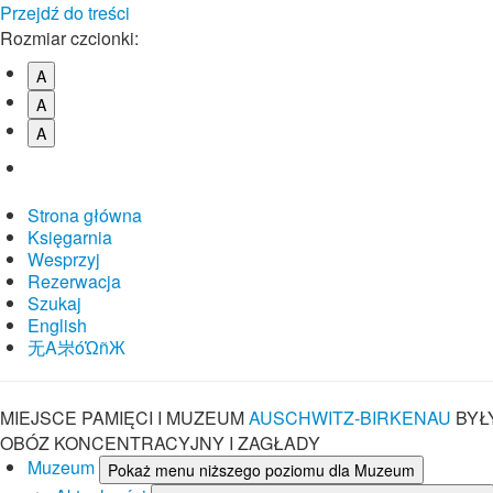
Przejdź do treści
Rozmiar czcionki:
A
A
A
Strona główna
Księgarnia
Wesprzyj
Rezerwacja
Szukaj
English
⽆A㞸óὨñЖ
MIEJSCE PAMIĘCI I MUZEUM
AUSCHWITZ-BIRKENAU
BYŁ
OBÓZ KONCENTRACYJNY I ZAGŁADY
Muzeum
Pokaż menu niższego poziomu dla Muzeum