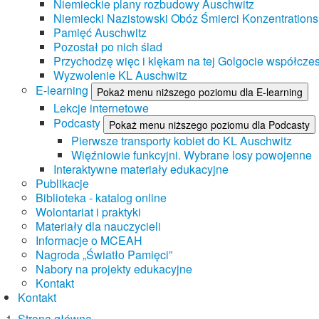
Niemieckie plany rozbudowy Auschwitz
Niemiecki Nazistowski Obóz Śmierci Konzentrations
Pamięć Auschwitz
Pozostał po nich ślad
Przychodzę więc i klękam na tej Golgocie współczes
Wyzwolenie KL Auschwitz
E-learning
Pokaż menu niższego poziomu dla E-learning
Lekcje internetowe
Podcasty
Pokaż menu niższego poziomu dla Podcasty
Pierwsze transporty kobiet do KL Auschwitz
Więźniowie funkcyjni. Wybrane losy powojenne
Interaktywne materiały edukacyjne
Publikacje
Biblioteka - katalog online
Wolontariat i praktyki
Materiały dla nauczycieli
Informacje o MCEAH
Nagroda „Światło Pamięci”
Nabory na projekty edukacyjne
Kontakt
Kontakt
Strona główna