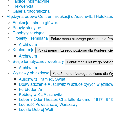
Tablice informacyjne
Frekwencja
Galeria fotograficzna
Międzynarodowe Centrum Edukacji o Auschwitz i Holokau
Edukacja - strona główna
Pobyty studyjne
E-pobyty studyjne
Projekty i seminaria
Pokaż menu niższego poziomu dla Proj
Archiwum
Konferencje
Pokaż menu niższego poziomu dla Konferencje
Archiwum
Sesje tematyczne / webinary
Pokaż menu niższego poziom
Archiwum
Wystawy objazdowe
Pokaż menu niższego poziomu dla W
Auschwitz, Pamięć, Świat
Doświadczenie Auschwitz w sztuce byłych więźnió
Forbidden Art
Kobiety w KL Auschwitz
Leben? Oder Theater. Charlotte Salomon 1917-1943
Ludność Powstańczej Warszawy
Ludzie Dobrej Woli