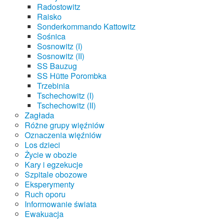
Radostowitz
Raisko
Sonderkommando Kattowitz
Sośnica
Sosnowitz (I)
Sosnowitz (II)
SS Bauzug
SS Hütte Porombka
Trzebinia
Tschechowitz (I)
Tschechowitz (II)
Zagłada
Różne grupy więźniów
Oznaczenia więźniów
Los dzieci
Życie w obozie
Kary i egzekucje
Szpitale obozowe
Eksperymenty
Ruch oporu
Informowanie świata
Ewakuacja