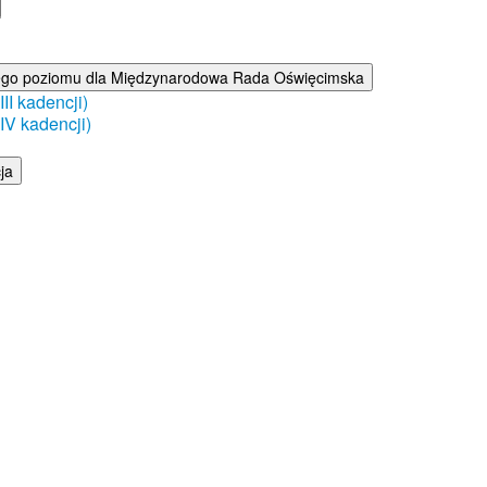
ego poziomu dla Międzynarodowa Rada Oświęcimska
I kadencji)
V kadencji)
ja