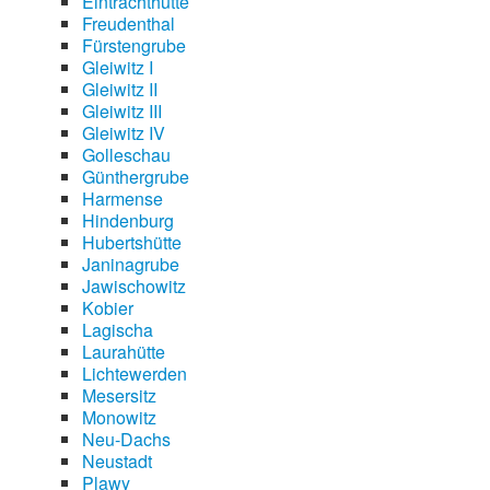
Eintrachthütte
Freudenthal
Fürstengrube
Gleiwitz I
Gleiwitz II
Gleiwitz III
Gleiwitz IV
Golleschau
Günthergrube
Harmense
Hindenburg
Hubertshütte
Janinagrube
Jawischowitz
Kobier
Lagischa
Laurahütte
Lichtewerden
Mesersitz
Monowitz
Neu-Dachs
Neustadt
Plawy