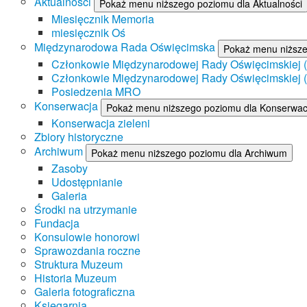
Aktualności
Pokaż menu niższego poziomu dla Aktualności
Miesięcznik Memoria
miesięcznik Oś
Międzynarodowa Rada Oświęcimska
Pokaż menu niższ
Członkowie Międzynarodowej Rady Oświęcimskiej (II
Członkowie Międzynarodowej Rady Oświęcimskiej (I
Posiedzenia MRO
Konserwacja
Pokaż menu niższego poziomu dla Konserwac
Konserwacja zieleni
Zbiory historyczne
Archiwum
Pokaż menu niższego poziomu dla Archiwum
Zasoby
Udostępnianie
Galeria
Środki na utrzymanie
Fundacja
Konsulowie honorowi
Sprawozdania roczne
Struktura Muzeum
Historia Muzeum
Galeria fotograficzna
Księgarnia