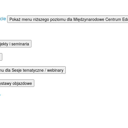
ście
Pokaż menu niższego poziomu dla Międzynarodowe Centrum Eduka
ekty i seminaria
u dla Sesje tematyczne / webinary
ystawy objazdowe
w