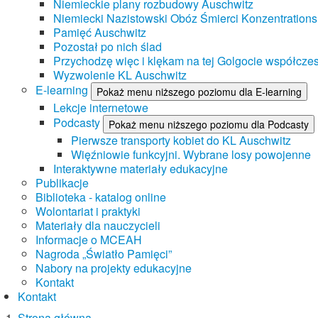
Niemieckie plany rozbudowy Auschwitz
Niemiecki Nazistowski Obóz Śmierci Konzentrations
Pamięć Auschwitz
Pozostał po nich ślad
Przychodzę więc i klękam na tej Golgocie współczes
Wyzwolenie KL Auschwitz
E-learning
Pokaż menu niższego poziomu dla E-learning
Lekcje internetowe
Podcasty
Pokaż menu niższego poziomu dla Podcasty
Pierwsze transporty kobiet do KL Auschwitz
Więźniowie funkcyjni. Wybrane losy powojenne
Interaktywne materiały edukacyjne
Publikacje
Biblioteka - katalog online
Wolontariat i praktyki
Materiały dla nauczycieli
Informacje o MCEAH
Nagroda „Światło Pamięci”
Nabory na projekty edukacyjne
Kontakt
Kontakt
Strona główna