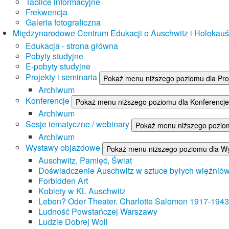
Tablice informacyjne
Frekwencja
Galeria fotograficzna
Międzynarodowe Centrum Edukacji o Auschwitz i Holokau
Edukacja - strona główna
Pobyty studyjne
E-pobyty studyjne
Projekty i seminaria
Pokaż menu niższego poziomu dla Proj
Archiwum
Konferencje
Pokaż menu niższego poziomu dla Konferencje
Archiwum
Sesje tematyczne / webinary
Pokaż menu niższego poziom
Archiwum
Wystawy objazdowe
Pokaż menu niższego poziomu dla W
Auschwitz, Pamięć, Świat
Doświadczenie Auschwitz w sztuce byłych więźnió
Forbidden Art
Kobiety w KL Auschwitz
Leben? Oder Theater. Charlotte Salomon 1917-1943
Ludność Powstańczej Warszawy
Ludzie Dobrej Woli