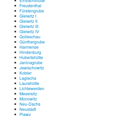
Eintrachthütte
Freudenthal
Fürstengrube
Gleiwitz I
Gleiwitz II
Gleiwitz III
Gleiwitz IV
Golleschau
Günthergrube
Harmense
Hindenburg
Hubertshütte
Janinagrube
Jawischowitz
Kobier
Lagischa
Laurahütte
Lichtewerden
Mesersitz
Monowitz
Neu-Dachs
Neustadt
Plawy