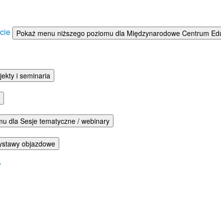
ście
Pokaż menu niższego poziomu dla Międzynarodowe Centrum Eduka
ekty i seminaria
u dla Sesje tematyczne / webinary
ystawy objazdowe
w