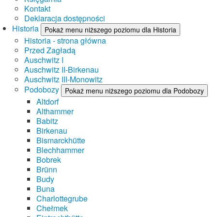
Kontakt
Deklaracja dostępności
Historia
Pokaż menu niższego poziomu dla Historia
Historia - strona główna
Przed Zagładą
Auschwitz I
Auschwitz II-Birkenau
Auschwitz III-Monowitz
Podobozy
Pokaż menu niższego poziomu dla Podobozy
Altdorf
Althammer
Babitz
Birkenau
Bismarckhütte
Blechhammer
Bobrek
Brünn
Budy
Buna
Charlottegrube
Chełmek