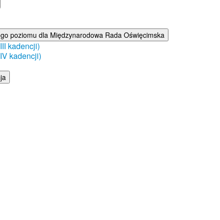
ego poziomu dla Międzynarodowa Rada Oświęcimska
I kadencji)
V kadencji)
ja