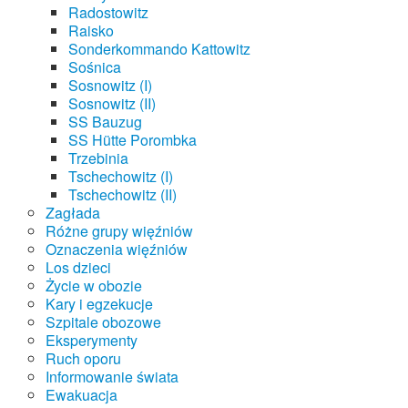
Radostowitz
Raisko
Sonderkommando Kattowitz
Sośnica
Sosnowitz (I)
Sosnowitz (II)
SS Bauzug
SS Hütte Porombka
Trzebinia
Tschechowitz (I)
Tschechowitz (II)
Zagłada
Różne grupy więźniów
Oznaczenia więźniów
Los dzieci
Życie w obozie
Kary i egzekucje
Szpitale obozowe
Eksperymenty
Ruch oporu
Informowanie świata
Ewakuacja