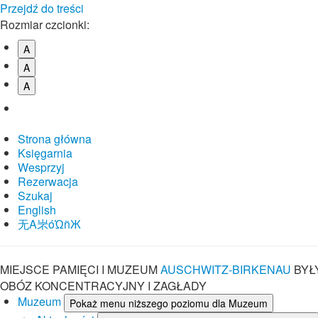
Przejdź do treści
Rozmiar czcionki:
A
A
A
Strona główna
Księgarnia
Wesprzyj
Rezerwacja
Szukaj
English
⽆A㞸óὨñЖ
MIEJSCE PAMIĘCI I MUZEUM
AUSCHWITZ-BIRKENAU
BYŁ
OBÓZ KONCENTRACYJNY I ZAGŁADY
Muzeum
Pokaż menu niższego poziomu dla Muzeum