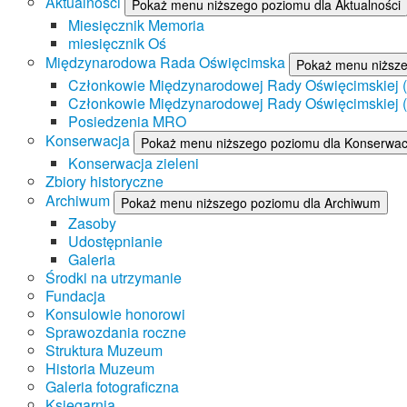
Aktualności
Pokaż menu niższego poziomu dla Aktualności
Miesięcznik Memoria
miesięcznik Oś
Międzynarodowa Rada Oświęcimska
Pokaż menu niższ
Członkowie Międzynarodowej Rady Oświęcimskiej (II
Członkowie Międzynarodowej Rady Oświęcimskiej (I
Posiedzenia MRO
Konserwacja
Pokaż menu niższego poziomu dla Konserwac
Konserwacja zieleni
Zbiory historyczne
Archiwum
Pokaż menu niższego poziomu dla Archiwum
Zasoby
Udostępnianie
Galeria
Środki na utrzymanie
Fundacja
Konsulowie honorowi
Sprawozdania roczne
Struktura Muzeum
Historia Muzeum
Galeria fotograficzna
Księgarnia