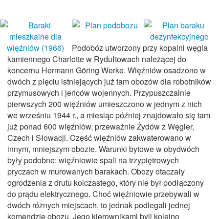
Podobóz utworzony przy kopalni węgla
kamiennego Charlotte w Rydułtowach należącej do
koncernu Hermann Göring Werke. Więźniów osadzono w
dwóch z pięciu istniejących już tam obozów dla robotników
przymusowych i jeńców wojennych. Przypuszczalnie
pierwszych 200 więźniów umieszczono w jednym z nich
we wrześniu 1944 r., a miesiąc później znajdowało się tam
już ponad 600 więźniów, przeważnie Żydów z Węgier,
Czech i Słowacji. Część więźniów zakwaterowano w
innym, mniejszym obozie. Warunki bytowe w obydwóch
były podobne: więźniowie spali na trzypiętrowych
pryczach w murowanych barakach. Obozy otaczały
ogrodzenia z drutu kolczastego, który nie był podłączony
do prądu elektrycznego. Choć więźniowie przebywali w
dwóch różnych miejscach, to jednak podlegali jednej
komendzie obozu. Jego kierownikami byli kolejno