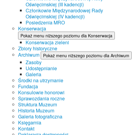
Oświęcimskiej (III kadencji)
Członkowie Międzynarodowej Rady
Oświęcimskiej (IV kadencji)
Posiedzenia MRO
Konserwacja
Pokaż menu niższego poziomu dla Konserwacja
Konserwacja zieleni
Zbiory historyczne
Archiwum
Pokaż menu niższego poziomu dla Archiwum
Zasoby
Udostępnianie
Galeria
Środki na utrzymanie
Fundacja
Konsulowie honorowi
Sprawozdania roczne
Struktura Muzeum
Historia Muzeum
Galeria fotograficzna
Księgarnia
Kontakt
Deklaracja dostępności