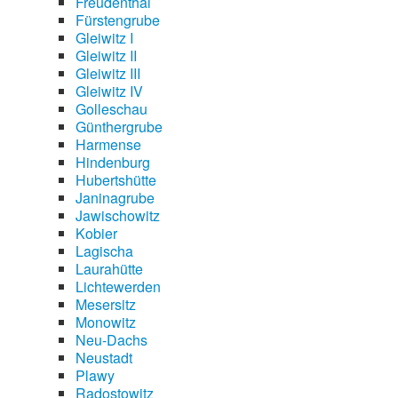
Freudenthal
Fürstengrube
Gleiwitz I
Gleiwitz II
Gleiwitz III
Gleiwitz IV
Golleschau
Günthergrube
Harmense
Hindenburg
Hubertshütte
Janinagrube
Jawischowitz
Kobier
Lagischa
Laurahütte
Lichtewerden
Mesersitz
Monowitz
Neu-Dachs
Neustadt
Plawy
Radostowitz