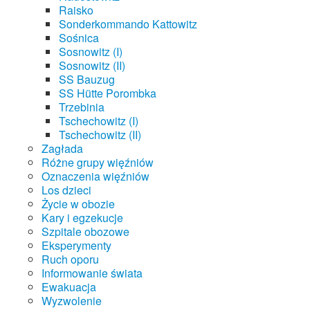
Raisko
Sonderkommando Kattowitz
Sośnica
Sosnowitz (I)
Sosnowitz (II)
SS Bauzug
SS Hütte Porombka
Trzebinia
Tschechowitz (I)
Tschechowitz (II)
Zagłada
Różne grupy więźniów
Oznaczenia więźniów
Los dzieci
Życie w obozie
Kary i egzekucje
Szpitale obozowe
Eksperymenty
Ruch oporu
Informowanie świata
Ewakuacja
Wyzwolenie