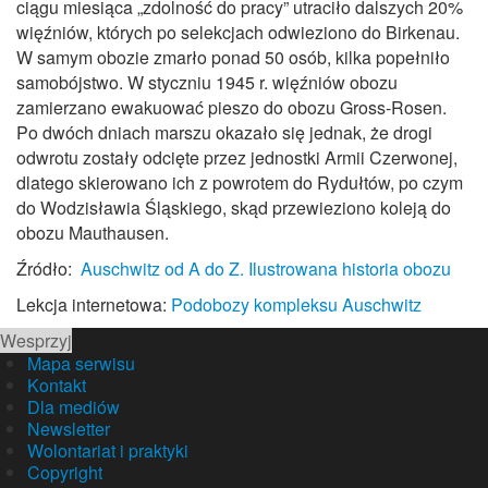
ciągu miesiąca „zdolność do pracy” utraciło dalszych 20%
więźniów, których po selekcjach odwieziono do Birkenau.
W samym obozie zmarło ponad 50 osób, kilka popełniło
samobójstwo. W styczniu 1945 r. więźniów obozu
zamierzano ewakuować pieszo do obozu Gross‑Rosen.
Po dwóch dniach marszu okazało się jednak, że drogi
odwrotu zostały odcięte przez jednostki Armii Czerwonej,
dlatego skierowano ich z powrotem do Rydułtów, po czym
do Wodzisławia Śląskiego, skąd przewieziono koleją do
obozu Mauthausen.
Źródło:
Auschwitz od A do Z. Ilustrowana historia obozu
Lekcja internetowa:
Podobozy kompleksu Auschwitz
Wesprzyj
Mapa serwisu
Kontakt
Dla mediów
Newsletter
Wolontariat i praktyki
Copyright