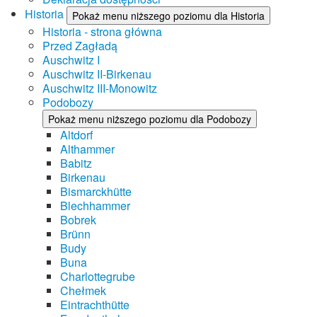
Historia
Pokaż menu niższego poziomu dla Historia
Historia - strona główna
Przed Zagładą
Auschwitz I
Auschwitz II-Birkenau
Auschwitz III-Monowitz
Podobozy
Pokaż menu niższego poziomu dla Podobozy
Altdorf
Althammer
Babitz
Birkenau
Bismarckhütte
Blechhammer
Bobrek
Brünn
Budy
Buna
Charlottegrube
Chełmek
Eintrachthütte