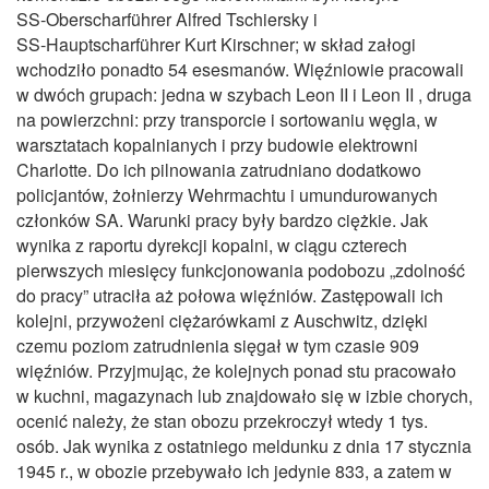
SS‑Oberscharführer Alfred Tschiersky i
SS‑Hauptscharführer Kurt Kirschner; w skład załogi
wchodziło ponadto 54 esesmanów. Więźniowie pracowali
w dwóch grupach: jedna w szybach Leon II i Leon II , druga
na powierzchni: przy transporcie i sortowaniu węgla, w
warsztatach kopalnianych i przy budowie elektrowni
Charlotte. Do ich pilnowania zatrudniano dodatkowo
policjantów, żołnierzy Wehrmachtu i umundurowanych
członków SA. Warunki pracy były bardzo ciężkie. Jak
wynika z raportu dyrekcji kopalni, w ciągu czterech
pierwszych miesięcy funkcjonowania podobozu „zdolność
do pracy” utraciła aż połowa więźniów. Zastępowali ich
kolejni, przywożeni ciężarówkami z Auschwitz, dzięki
czemu poziom zatrudnienia sięgał w tym czasie 909
więźniów. Przyjmując, że kolejnych ponad stu pracowało
w kuchni, magazynach lub znajdowało się w izbie chorych,
ocenić należy, że stan obozu przekroczył wtedy 1 tys.
osób. Jak wynika z ostatniego meldunku z dnia 17 stycznia
1945 r., w obozie przebywało ich jedynie 833, a zatem w