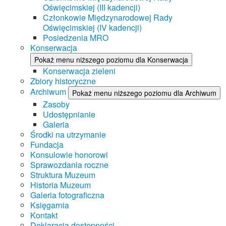
Oświęcimskiej (III kadencji)
Członkowie Międzynarodowej Rady
Oświęcimskiej (IV kadencji)
Posiedzenia MRO
Konserwacja
Pokaż menu niższego poziomu dla Konserwacja
Konserwacja zieleni
Zbiory historyczne
Archiwum
Pokaż menu niższego poziomu dla Archiwum
Zasoby
Udostępnianie
Galeria
Środki na utrzymanie
Fundacja
Konsulowie honorowi
Sprawozdania roczne
Struktura Muzeum
Historia Muzeum
Galeria fotograficzna
Księgarnia
Kontakt
Deklaracja dostępności