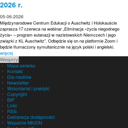
2026 r.
05-06-2026
Międzynarodowe Centrum Edukacji o Auschwitz i Holokauście
zaprasza 17 czerwca na webinar „Eliminacja »życia niegodnego
życia« – program eutanazji w nazistowskich Niemczech i jego
związki z KL Auschwitz”. Odbędzie się on na platformie Zoom i
będzie tłumaczony symultanicznie na język polski i angielski.
więcej
Wesprzyj
Mapa serwisu
Kontakt
Dla mediów
Newsletter
Wolontariat i praktyki
Copyright
BIP
Linki
RSS
Deklaracja dostępności
Wsparcie MKiDN