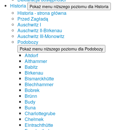
Historia
Pokaż menu niższego poziomu dla Historia
Historia - strona główna
Przed Zagładą
Auschwitz I
Auschwitz II-Birkenau
Auschwitz III-Monowitz
Podobozy
Pokaż menu niższego poziomu dla Podobozy
Altdorf
Althammer
Babitz
Birkenau
Bismarckhütte
Blechhammer
Bobrek
Brünn
Budy
Buna
Charlottegrube
Chełmek
Eintrachthütte