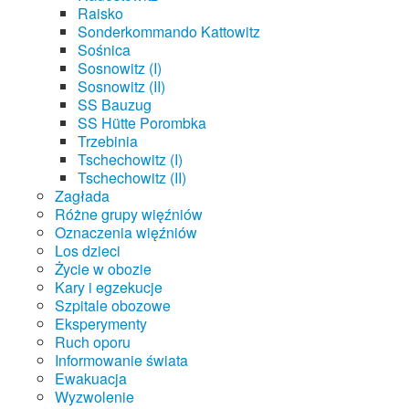
Raisko
Sonderkommando Kattowitz
Sośnica
Sosnowitz (I)
Sosnowitz (II)
SS Bauzug
SS Hütte Porombka
Trzebinia
Tschechowitz (I)
Tschechowitz (II)
Zagłada
Różne grupy więźniów
Oznaczenia więźniów
Los dzieci
Życie w obozie
Kary i egzekucje
Szpitale obozowe
Eksperymenty
Ruch oporu
Informowanie świata
Ewakuacja
Wyzwolenie