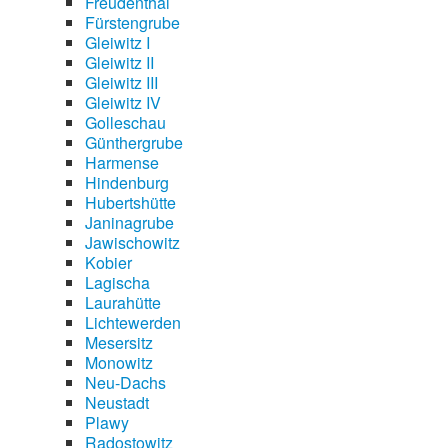
Freudenthal
Fürstengrube
Gleiwitz I
Gleiwitz II
Gleiwitz III
Gleiwitz IV
Golleschau
Günthergrube
Harmense
Hindenburg
Hubertshütte
Janinagrube
Jawischowitz
Kobier
Lagischa
Laurahütte
Lichtewerden
Mesersitz
Monowitz
Neu-Dachs
Neustadt
Plawy
Radostowitz