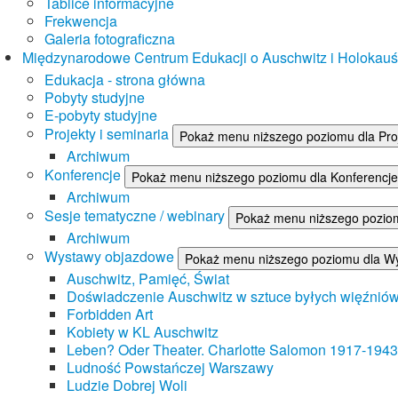
Tablice informacyjne
Frekwencja
Galeria fotograficzna
Międzynarodowe Centrum Edukacji o Auschwitz i Holokau
Edukacja - strona główna
Pobyty studyjne
E-pobyty studyjne
Projekty i seminaria
Pokaż menu niższego poziomu dla Proj
Archiwum
Konferencje
Pokaż menu niższego poziomu dla Konferencje
Archiwum
Sesje tematyczne / webinary
Pokaż menu niższego poziom
Archiwum
Wystawy objazdowe
Pokaż menu niższego poziomu dla W
Auschwitz, Pamięć, Świat
Doświadczenie Auschwitz w sztuce byłych więźnió
Forbidden Art
Kobiety w KL Auschwitz
Leben? Oder Theater. Charlotte Salomon 1917-1943
Ludność Powstańczej Warszawy
Ludzie Dobrej Woli