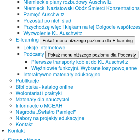
Niemieckie plany rozbudowy Auschwitz
Niemiecki Nazistowski Obóz Śmierci Konzentrations
Pamięć Auschwitz
Pozostał po nich ślad
Przychodzę więc i klękam na tej Golgocie współczes
Wyzwolenie KL Auschwitz
E-learning
Pokaż menu niższego poziomu dla E-learning
Lekcje internetowe
Podcasty
Pokaż menu niższego poziomu dla Podcasty
Pierwsze transporty kobiet do KL Auschwitz
Więźniowie funkcyjni. Wybrane losy powojenne
Interaktywne materiały edukacyjne
Publikacje
Biblioteka - katalog online
Wolontariat i praktyki
Materiały dla nauczycieli
Informacje o MCEAH
Nagroda „Światło Pamięci”
Nabory na projekty edukacyjne
Kontakt
Kontakt
Strona główna