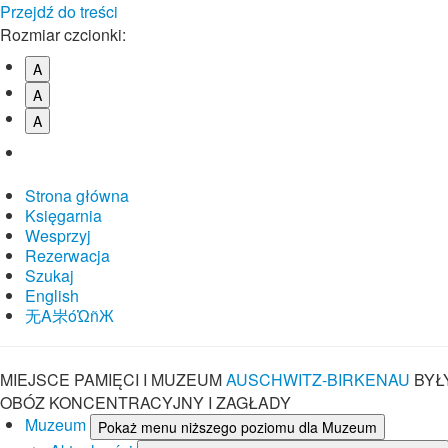
Przejdź do treści
Rozmiar czcionki:
A
A
A
Strona główna
Księgarnia
Wesprzyj
Rezerwacja
Szukaj
English
⽆A㞸óὨñЖ
MIEJSCE PAMIĘCI I MUZEUM
AUSCHWITZ-BIRKENAU
BYŁ
OBÓZ KONCENTRACYJNY I ZAGŁADY
Muzeum
Pokaż menu niższego poziomu dla Muzeum