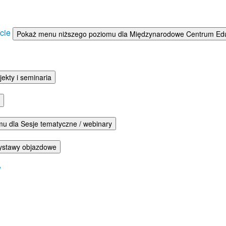
ście
Pokaż menu niższego poziomu dla Międzynarodowe Centrum Eduka
ekty i seminaria
u dla Sesje tematyczne / webinary
ystawy objazdowe
w