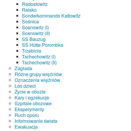
Radostowitz
Raisko
Sonderkommando Kattowitz
Sośnica
Sosnowitz (I)
Sosnowitz (II)
SS Bauzug
SS Hütte Porombka
Trzebinia
Tschechowitz (I)
Tschechowitz (II)
Zagłada
Różne grupy więźniów
Oznaczenia więźniów
Los dzieci
Życie w obozie
Kary i egzekucje
Szpitale obozowe
Eksperymenty
Ruch oporu
Informowanie świata
Ewakuacja