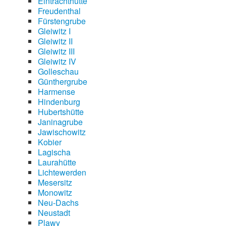
Eintrachthütte
Freudenthal
Fürstengrube
Gleiwitz I
Gleiwitz II
Gleiwitz III
Gleiwitz IV
Golleschau
Günthergrube
Harmense
Hindenburg
Hubertshütte
Janinagrube
Jawischowitz
Kobier
Lagischa
Laurahütte
Lichtewerden
Mesersitz
Monowitz
Neu-Dachs
Neustadt
Plawy