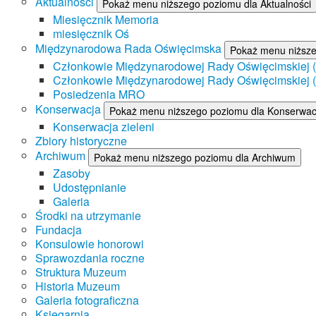
Aktualności
Pokaż menu niższego poziomu dla Aktualności
Miesięcznik Memoria
miesięcznik Oś
Międzynarodowa Rada Oświęcimska
Pokaż menu niższ
Członkowie Międzynarodowej Rady Oświęcimskiej (II
Członkowie Międzynarodowej Rady Oświęcimskiej (I
Posiedzenia MRO
Konserwacja
Pokaż menu niższego poziomu dla Konserwac
Konserwacja zieleni
Zbiory historyczne
Archiwum
Pokaż menu niższego poziomu dla Archiwum
Zasoby
Udostępnianie
Galeria
Środki na utrzymanie
Fundacja
Konsulowie honorowi
Sprawozdania roczne
Struktura Muzeum
Historia Muzeum
Galeria fotograficzna
Księgarnia