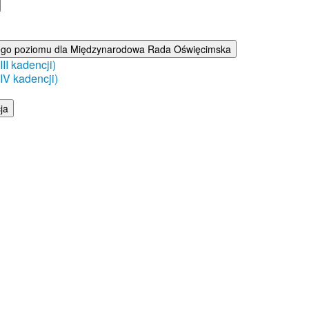
ego poziomu dla Międzynarodowa Rada Oświęcimska
I kadencji)
V kadencji)
ja