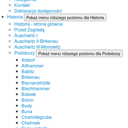
Kontakt
Deklaracja dostępności
Historia
Pokaż menu niższego poziomu dla Historia
Historia - strona główna
Przed Zagładą
Auschwitz I
Auschwitz II-Birkenau
Auschwitz III-Monowitz
Podobozy
Pokaż menu niższego poziomu dla Podobozy
Altdorf
Althammer
Babitz
Birkenau
Bismarckhütte
Blechhammer
Bobrek
Brünn
Budy
Buna
Charlottegrube
Chełmek