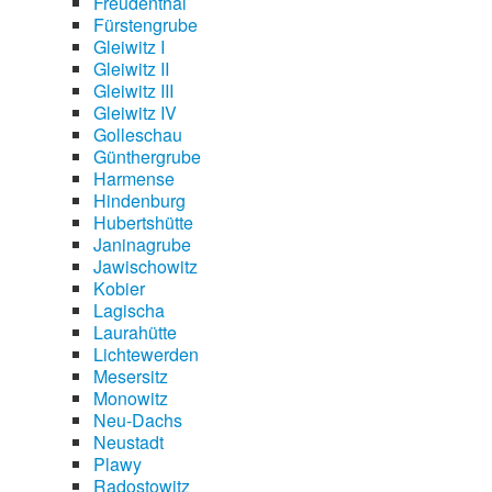
Freudenthal
Fürstengrube
Gleiwitz I
Gleiwitz II
Gleiwitz III
Gleiwitz IV
Golleschau
Günthergrube
Harmense
Hindenburg
Hubertshütte
Janinagrube
Jawischowitz
Kobier
Lagischa
Laurahütte
Lichtewerden
Mesersitz
Monowitz
Neu-Dachs
Neustadt
Plawy
Radostowitz