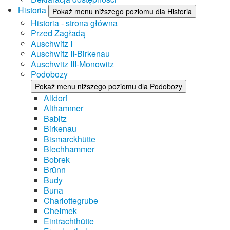
Historia
Pokaż menu niższego poziomu dla Historia
Historia - strona główna
Przed Zagładą
Auschwitz I
Auschwitz II-Birkenau
Auschwitz III-Monowitz
Podobozy
Pokaż menu niższego poziomu dla Podobozy
Altdorf
Althammer
Babitz
Birkenau
Bismarckhütte
Blechhammer
Bobrek
Brünn
Budy
Buna
Charlottegrube
Chełmek
Eintrachthütte