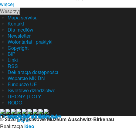
więcej
Wesprzyj
Mapa serwisu
Kontakt
Dla mediów
Newsletter
Wolontariat i praktyki
Copyright
BIP
Linki
RSS
Deklaracja dostępności
Wsparcie MKiDN
Fundusze UE
Światowe dziedzictwo
DRONY | LOTY
RODO
Nasz profil na facebook
© 2026 | Państwowe Muzeum Auschwitz-Birkenau
Realizacja
Ideo