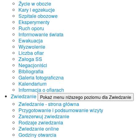
Życie w obozie
Kary i egzekucje
Szpitale obozowe
Eksperymenty
Ruch oporu
Informowanie świata
Ewakuacja
Wyzwolenie
Liczba ofiar
Załoga SS
Negacjoniści
Bibliografia
Galeria fotograficzna
Kalendarium
Informacja o ofiarach
Zwiedzanie
Pokaż menu niższego poziomu dla Zwiedzanie
Zwiedzanie - strona główna
Przygotowanie i podsumowanie wizyty
Zarezerwuj zwiedzanie
Rodzaje zwiedzania
Zwiedzanie online
Godziny otwarcia