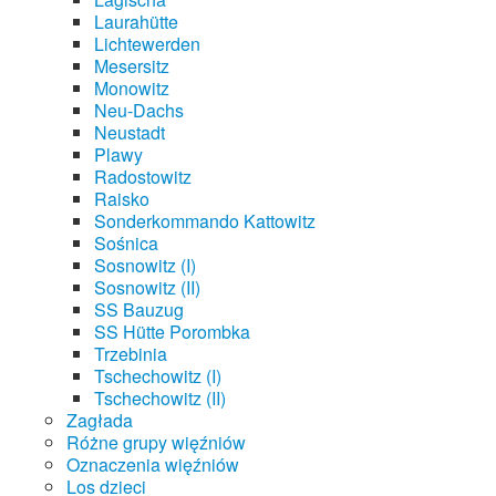
Laurahütte
Lichtewerden
Mesersitz
Monowitz
Neu-Dachs
Neustadt
Plawy
Radostowitz
Raisko
Sonderkommando Kattowitz
Sośnica
Sosnowitz (I)
Sosnowitz (II)
SS Bauzug
SS Hütte Porombka
Trzebinia
Tschechowitz (I)
Tschechowitz (II)
Zagłada
Różne grupy więźniów
Oznaczenia więźniów
Los dzieci