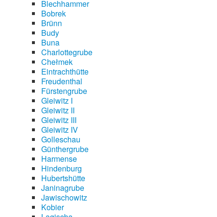
Blechhammer
Bobrek
Brünn
Budy
Buna
Charlottegrube
Chełmek
Eintrachthütte
Freudenthal
Fürstengrube
Gleiwitz I
Gleiwitz II
Gleiwitz III
Gleiwitz IV
Golleschau
Günthergrube
Harmense
Hindenburg
Hubertshütte
Janinagrube
Jawischowitz
Kobier
Lagischa