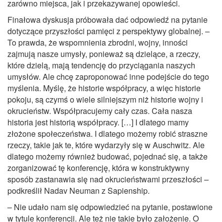
zarówno miejsca, jak i przekazywanej opowieści.
Finałowa dyskusja próbowała dać odpowiedź na pytanie
dotyczące przyszłości pamięci z perspektywy globalnej. –
To prawda, że ​​wspomnienia zbrodni, wojny, inności
zajmują nasze umysły, ponieważ są dzielące, a rzeczy,
które dzielą, mają tendencję do przyciągania naszych
umysłów. Ale chcę zaproponować inne podejście do tego
myślenia. Myślę, że historie współpracy, a więc historie
pokoju, są czymś o wiele silniejszym niż historie wojny i
okrucieństw. Współpracujemy cały czas. Cała nasza
historia jest historią współpracy. […] I dlatego mamy
złożone społeczeństwa. I dlatego możemy robić straszne
rzeczy, takie jak te, które wydarzyły się w Auschwitz. Ale
dlatego możemy również budować, pojednać się, a także
zorganizować tę konferencję, która w konstruktywny
sposób zastanawia się nad okrucieństwami przeszłości ­­–
podkreślił Nadav Neuman z Sapienship.
– Nie udało nam się odpowiedzieć na pytanie, postawione
w tytule konferencji. Ale też nie takie było założenie. O