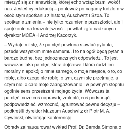
mierzyć się z nienawiścią, której echo wciąż brzmi wokół
nas. Jesteśmy edukacją – ponieważ pomagamy ludziom w
osobistym spotkaniu z historią Auschwitz i Szoa. To
spotkanie zmienia – nie tylko rozumienie przeszłości, ale i
spojrzenie na teraźniejszość – powitał zgromadzonych
dyrektor MCEAH Andrzej Kacorzyk.
– Wydaje mi się, że pamięć powinna stawiać pytania,
przede wszystkim mnie samemu. I to na ogół będą pytania
bardzo trudne, bez jednoznacznych odpowiedzi. To jest
wówczas taka pamięć, która dojrzewa i która rodzi ten
moralny niepokój o mnie samego, o moje miejsce, o to, co
robię, albo czego nie robię, o tym, czym się przejmuję, a
czym nie, o całe moje zaangażowanie i w pewnym stopniu
ogólnie sens przestrzeni mojego życia. Wówczas ta
pamięć może coś naprawdę zmienić, coś podsunąć,
podpowiedzieć, wzmocnić, ugruntować pewne decyzje –
podkreślił dyrektor Muzeum Auschwitz dr Piotr M. A.
Cywiński, otwierając konferencję.
Obrady zainaugurował wykład Prof. Dr. Bernda Simona o