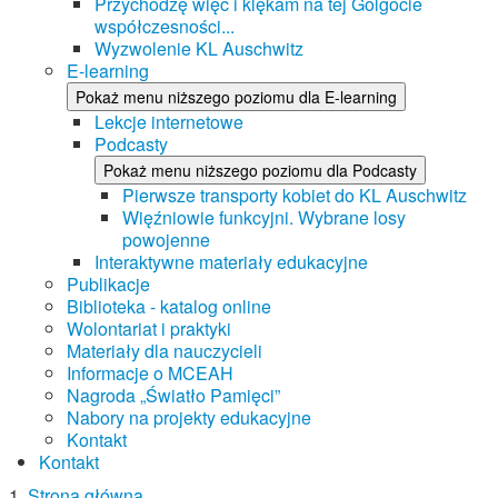
Przychodzę więc i klękam na tej Golgocie
współczesności...
Wyzwolenie KL Auschwitz
E-learning
Pokaż menu niższego poziomu dla E-learning
Lekcje internetowe
Podcasty
Pokaż menu niższego poziomu dla Podcasty
Pierwsze transporty kobiet do KL Auschwitz
Więźniowie funkcyjni. Wybrane losy
powojenne
Interaktywne materiały edukacyjne
Publikacje
Biblioteka - katalog online
Wolontariat i praktyki
Materiały dla nauczycieli
Informacje o MCEAH
Nagroda „Światło Pamięci”
Nabory na projekty edukacyjne
Kontakt
Kontakt
Strona główna