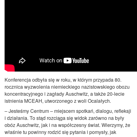
Konferencja odbyła się w roku, w którym przypada 80.
rocznica wyzwolenia niemieckiego nazistowskiego obozu
koncentracyjnego i zagłady Auschwitz, a także 20-lecie
istnienia MCEAH, utworzonego z woli Ocalałych.
– Jesteśmy Centrum – miejscem spotkań, dialogu, refleksji
i działania. To stąd rozciąga się widok zarówno na były
obóz Auschwitz, jak i na współczesny świat. Wierzymy, że
właśnie tu powinny rodzić się pytania i pomysły, jak