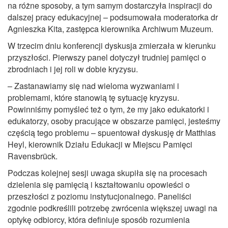
na różne sposoby, a tym samym dostarczyła inspiracji do
dalszej pracy edukacyjnej – podsumowała moderatorka dr
Agnieszka Kita, zastępca kierownika Archiwum Muzeum.
W trzecim dniu konferencji dyskusja zmierzała w kierunku
przyszłości. Pierwszy panel dotyczył trudniej pamięci o
zbrodniach i jej roli w dobie kryzysu.
– Zastanawiamy się nad wieloma wyzwaniami i
problemami, które stanowią tę sytuację kryzysu.
Powinniśmy pomyśleć też o tym, że my jako edukatorki i
edukatorzy, osoby pracujące w obszarze pamięci, jesteśmy
częścią tego problemu – spuentował dyskusję dr Matthias
Heyl, kierownik Działu Edukacji w Miejscu Pamięci
Ravensbrück.
Podczas kolejnej sesji uwaga skupiła się na procesach
dzielenia się pamięcią i kształtowaniu opowieści o
przeszłości z poziomu instytucjonalnego. Paneliści
zgodnie podkreślili potrzebę zwrócenia większej uwagi na
optykę odbiorcy, która definiuje sposób rozumienia