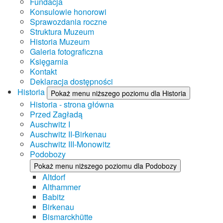
Fundacja
Konsulowie honorowi
Sprawozdania roczne
Struktura Muzeum
Historia Muzeum
Galeria fotograficzna
Księgarnia
Kontakt
Deklaracja dostępności
Historia
Pokaż menu niższego poziomu dla Historia
Historia - strona główna
Przed Zagładą
Auschwitz I
Auschwitz II-Birkenau
Auschwitz III-Monowitz
Podobozy
Pokaż menu niższego poziomu dla Podobozy
Altdorf
Althammer
Babitz
Birkenau
Bismarckhütte