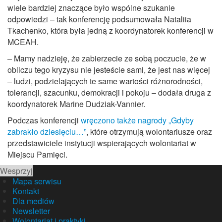
wiele bardziej znaczące było wspólne szukanie
odpowiedzi – tak konferencję podsumowała Nataliia
Tkachenko, która była jedną z koordynatorek konferencji w
MCEAH.
– Mamy nadzieję, że zabierzecie ze sobą poczucie, że w
obliczu tego kryzysu nie jesteście sami, że jest nas więcej
– ludzi, podzielających te same wartości różnorodności,
tolerancji, szacunku, demokracji i pokoju – dodała druga z
koordynatorek Marine Dudziak-Vannier.
Podczas konferencji
wręczono także nagrody „Gdyby
zabrakło dziesięciu…”
, które otrzymują wolontariusze oraz
przedstawiciele instytucji wspierających wolontariat w
Miejscu Pamięci.
Wesprzyj
Mapa serwisu
Kontakt
Dla mediów
Newsletter
Wolontariat i praktyki