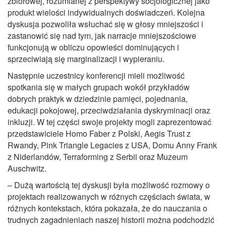
zbiorowej, rozumianej z perspektywy socjologicznej jako
produkt wielości indywidualnych doświadczeń. Kolejna
dyskusja pozwoliła wsłuchać się w głosy mniejszości i
zastanowić się nad tym, jak narracje mniejszościowe
funkcjonują w obliczu opowieści dominujących i
sprzeciwiają się marginalizacji i wypieraniu.
Następnie uczestnicy konferencji mieli możliwość
spotkania się w małych grupach wokół przykładów
dobrych praktyk w dziedzinie pamięci, pojednania,
edukacji pokojowej, przeciwdziałania dyskryminacji oraz
inkluzji. W tej części swoje projekty mogli zaprezentować
przedstawiciele Homo Faber z Polski, Aegis Trust z
Rwandy, Pink Triangle Legacies z USA, Domu Anny Frank
z Niderlandów, Terraforming z Serbii oraz Muzeum
Auschwitz.
– Dużą wartością tej dyskusji była możliwość rozmowy o
projektach realizowanych w różnych częściach świata, w
różnych kontekstach, która pokazała, że do nauczania o
trudnych zagadnieniach naszej historii można podchodzić