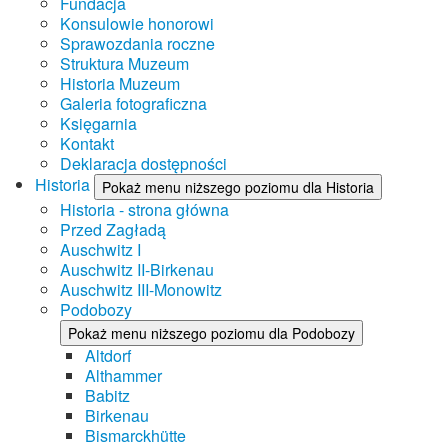
Fundacja
Konsulowie honorowi
Sprawozdania roczne
Struktura Muzeum
Historia Muzeum
Galeria fotograficzna
Księgarnia
Kontakt
Deklaracja dostępności
Historia
Pokaż menu niższego poziomu dla Historia
Historia - strona główna
Przed Zagładą
Auschwitz I
Auschwitz II-Birkenau
Auschwitz III-Monowitz
Podobozy
Pokaż menu niższego poziomu dla Podobozy
Altdorf
Althammer
Babitz
Birkenau
Bismarckhütte