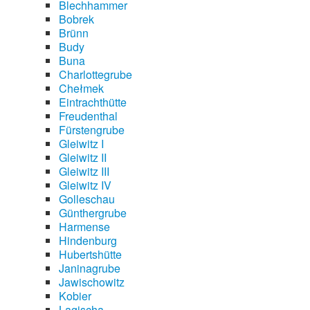
Blechhammer
Bobrek
Brünn
Budy
Buna
Charlottegrube
Chełmek
Eintrachthütte
Freudenthal
Fürstengrube
Gleiwitz I
Gleiwitz II
Gleiwitz III
Gleiwitz IV
Golleschau
Günthergrube
Harmense
Hindenburg
Hubertshütte
Janinagrube
Jawischowitz
Kobier
Lagischa