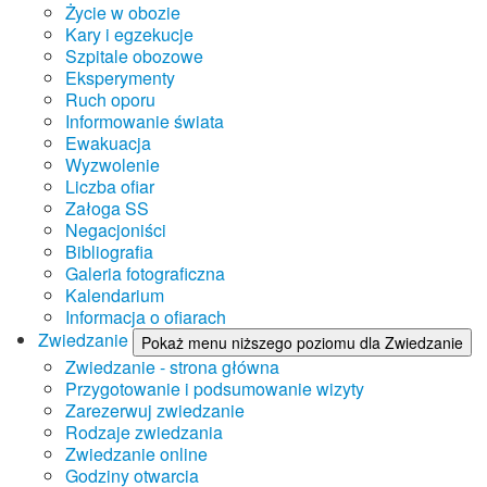
Życie w obozie
Kary i egzekucje
Szpitale obozowe
Eksperymenty
Ruch oporu
Informowanie świata
Ewakuacja
Wyzwolenie
Liczba ofiar
Załoga SS
Negacjoniści
Bibliografia
Galeria fotograficzna
Kalendarium
Informacja o ofiarach
Zwiedzanie
Pokaż menu niższego poziomu dla Zwiedzanie
Zwiedzanie - strona główna
Przygotowanie i podsumowanie wizyty
Zarezerwuj zwiedzanie
Rodzaje zwiedzania
Zwiedzanie online
Godziny otwarcia