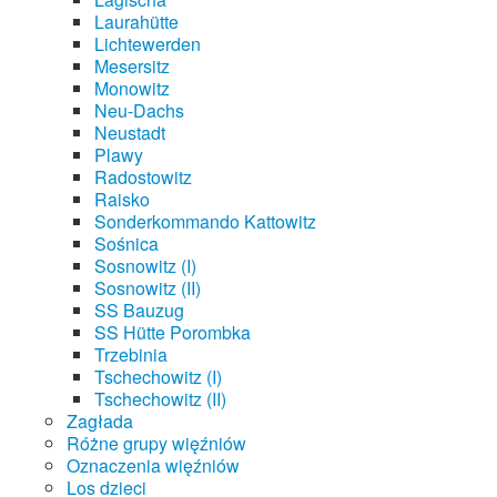
Laurahütte
Lichtewerden
Mesersitz
Monowitz
Neu-Dachs
Neustadt
Plawy
Radostowitz
Raisko
Sonderkommando Kattowitz
Sośnica
Sosnowitz (I)
Sosnowitz (II)
SS Bauzug
SS Hütte Porombka
Trzebinia
Tschechowitz (I)
Tschechowitz (II)
Zagłada
Różne grupy więźniów
Oznaczenia więźniów
Los dzieci