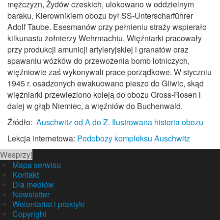
mężczyzn, Żydów czeskich, ulokowano w oddzielnym
baraku. Kierownikiem obozu był SS‑Unterscharführer
Adolf Taube. Esesmanów przy pełnieniu straży wspierało
kilkunastu żołnierzy Wehrmachtu. Więźniarki pracowały
przy produkcji amunicji artyleryjskiej i granatów oraz
spawaniu wózków do przewożenia bomb lotniczych,
więźniowie zaś wykonywali prace porządkowe. W styczniu
1945 r. osadzonych ewakuowano pieszo do Gliwic, skąd
więźniarki przewieziono koleją do obozu Gross‑Rosen i
dalej w głąb Niemiec, a więźniów do Buchenwald.
Źródło:
Auschwitz od A do Z. Ilustrowana historia obozu
Lekcja internetowa:
Podobozy kompleksu Auschwitz
Wesprzyj
Mapa serwisu
Kontakt
Dla mediów
Newsletter
Wolontariat i praktyki
Copyright