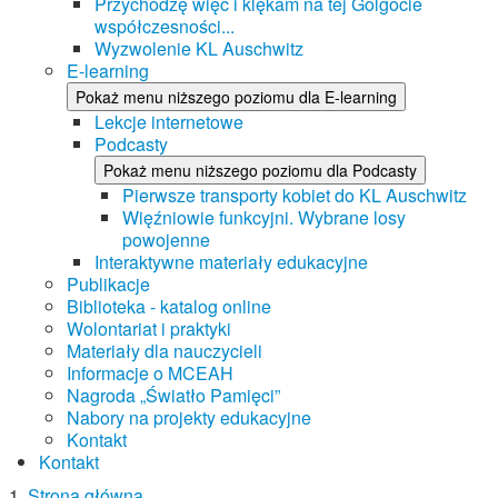
Przychodzę więc i klękam na tej Golgocie
współczesności...
Wyzwolenie KL Auschwitz
E-learning
Pokaż menu niższego poziomu dla E-learning
Lekcje internetowe
Podcasty
Pokaż menu niższego poziomu dla Podcasty
Pierwsze transporty kobiet do KL Auschwitz
Więźniowie funkcyjni. Wybrane losy
powojenne
Interaktywne materiały edukacyjne
Publikacje
Biblioteka - katalog online
Wolontariat i praktyki
Materiały dla nauczycieli
Informacje o MCEAH
Nagroda „Światło Pamięci”
Nabory na projekty edukacyjne
Kontakt
Kontakt
Strona główna