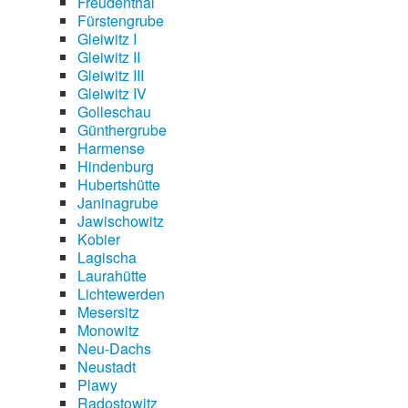
Freudenthal
Fürstengrube
Gleiwitz I
Gleiwitz II
Gleiwitz III
Gleiwitz IV
Golleschau
Günthergrube
Harmense
Hindenburg
Hubertshütte
Janinagrube
Jawischowitz
Kobier
Lagischa
Laurahütte
Lichtewerden
Mesersitz
Monowitz
Neu-Dachs
Neustadt
Plawy
Radostowitz