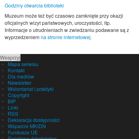
Godziny otwarcia biblioteki
Muzeum może też być czasowo zamknięte przy okazji
oficjalnych wizyt państwowych, uroczystości, itp.
Informacje o utrudnieniach w zwiedzaniu podawane są z
wyprzedzeniem
na stronie internetowej.
Wesprzyj
Mapa serwisu
Kontakt
Dla mediów
Newsletter
Wolontariat i praktyki
Copyright
BIP
Linki
RSS
Deklaracja dostępności
Wsparcie MKiDN
Fundusze UE
Światowe dziedzictwo