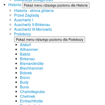
Historia
Pokaż menu niższego poziomu dla Historia
Historia - strona główna
Przed Zagładą
Auschwitz I
Auschwitz II-Birkenau
Auschwitz III-Monowitz
Podobozy
Pokaż menu niższego poziomu dla Podobozy
Altdorf
Althammer
Babitz
Birkenau
Bismarckhütte
Blechhammer
Bobrek
Brünn
Budy
Buna
Charlottegrube
Chełmek
Eintrachthütte