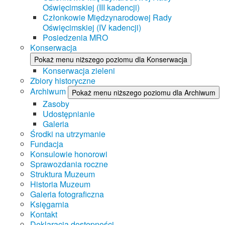
Oświęcimskiej (III kadencji)
Członkowie Międzynarodowej Rady
Oświęcimskiej (IV kadencji)
Posiedzenia MRO
Konserwacja
Pokaż menu niższego poziomu dla Konserwacja
Konserwacja zieleni
Zbiory historyczne
Archiwum
Pokaż menu niższego poziomu dla Archiwum
Zasoby
Udostępnianie
Galeria
Środki na utrzymanie
Fundacja
Konsulowie honorowi
Sprawozdania roczne
Struktura Muzeum
Historia Muzeum
Galeria fotograficzna
Księgarnia
Kontakt
Deklaracja dostępności