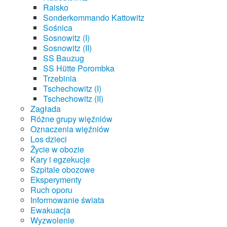
Raisko
Sonderkommando Kattowitz
Sośnica
Sosnowitz (I)
Sosnowitz (II)
SS Bauzug
SS Hütte Porombka
Trzebinia
Tschechowitz (I)
Tschechowitz (II)
Zagłada
Różne grupy więźniów
Oznaczenia więźniów
Los dzieci
Życie w obozie
Kary i egzekucje
Szpitale obozowe
Eksperymenty
Ruch oporu
Informowanie świata
Ewakuacja
Wyzwolenie