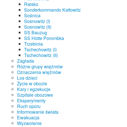
Raisko
Sonderkommando Kattowitz
Sośnica
Sosnowitz (I)
Sosnowitz (II)
SS Bauzug
SS Hütte Porombka
Trzebinia
Tschechowitz (I)
Tschechowitz (II)
Zagłada
Różne grupy więźniów
Oznaczenia więźniów
Los dzieci
Życie w obozie
Kary i egzekucje
Szpitale obozowe
Eksperymenty
Ruch oporu
Informowanie świata
Ewakuacja
Wyzwolenie