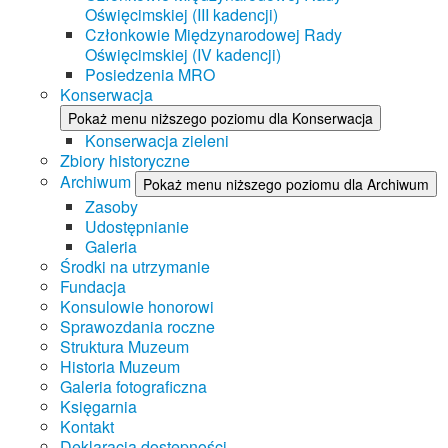
Oświęcimskiej (III kadencji)
Członkowie Międzynarodowej Rady
Oświęcimskiej (IV kadencji)
Posiedzenia MRO
Konserwacja
Pokaż menu niższego poziomu dla Konserwacja
Konserwacja zieleni
Zbiory historyczne
Archiwum
Pokaż menu niższego poziomu dla Archiwum
Zasoby
Udostępnianie
Galeria
Środki na utrzymanie
Fundacja
Konsulowie honorowi
Sprawozdania roczne
Struktura Muzeum
Historia Muzeum
Galeria fotograficzna
Księgarnia
Kontakt
Deklaracja dostępności