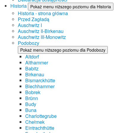
Historia
Pokaż menu niższego poziomu dla Historia
Historia - strona główna
Przed Zagładą
Auschwitz I
Auschwitz II-Birkenau
Auschwitz III-Monowitz
Podobozy
Pokaż menu niższego poziomu dla Podobozy
Altdorf
Althammer
Babitz
Birkenau
Bismarckhütte
Blechhammer
Bobrek
Brünn
Budy
Buna
Charlottegrube
Chełmek
Eintrachthütte