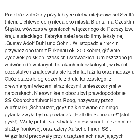
Podobóz założony przy fabryce nici w miejscowości Světlá
(niem. Lichtewerden) niedaleko miasta Bruntal na Czeskim
Śląsku, wówczas w granicach włączonego do Rzeszy tzw.
kraju sudeckiego. Fabryka należała do firmy tekstylnej
„Gustav Adolf Buhl und Sohn”. W listopadzie 1944 r.
przywieziono tam z Birkenau ok. 300 kobiet, głównie
Żydówek polskich, czeskich i słowackich. Umieszczono je
w dwóch drewnianych barakach mieszkalnych, w dwóch
pozostałych znajdowała się kuchnia, łaźnia oraz magazyn.
Obóz otaczało ogrodzenie z drutu kolczastego, z
drewnianymi wieżami strażniczymi umieszczonymi w
narożnikach. Kierownikiem obozu był prawdopodobnie
SS‑Oberscharführer Hans Reeg, nazywany przez
więźniarki „Schnauze”, gdyż na kierowane do niego
pytania zwykł był odpowiadać: „Halt die Schnauze!” (stul
pysk!). Wartę pełnili starsi wiekiem esesmani, niezdolni do
służby frontowej, oraz cztery Aufseherinnen SS .
Więźniarki pracowały przy urządzeniach nawijających