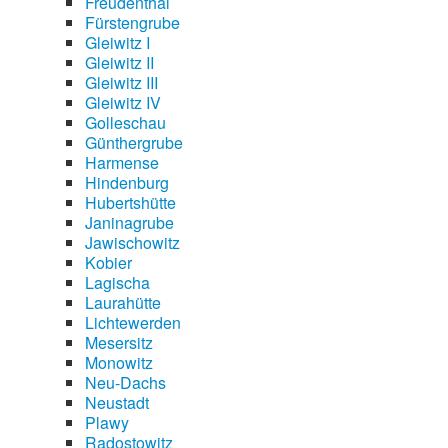
Freudenthal
Fürstengrube
Gleiwitz I
Gleiwitz II
Gleiwitz III
Gleiwitz IV
Golleschau
Günthergrube
Harmense
Hindenburg
Hubertshütte
Janinagrube
Jawischowitz
Kobier
Lagischa
Laurahütte
Lichtewerden
Mesersitz
Monowitz
Neu-Dachs
Neustadt
Plawy
Radostowitz