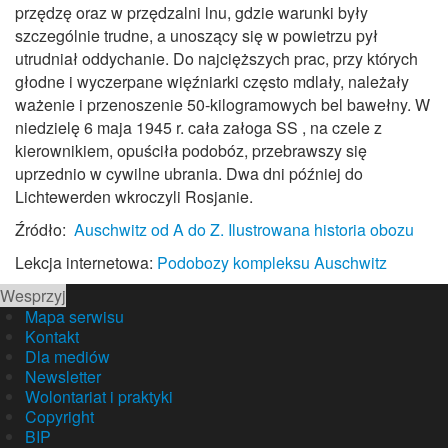
przędzę oraz w przędzalni lnu, gdzie warunki były
szczególnie trudne, a unoszący się w powietrzu pył
utrudniał oddychanie. Do najcięższych prac, przy których
głodne i wyczerpane więźniarki często mdlały, należały
ważenie i przenoszenie 50‑kilogramowych bel bawełny. W
niedzielę 6 maja 1945 r. cała załoga SS , na czele z
kierownikiem, opuściła podobóz, przebrawszy się
uprzednio w cywilne ubrania. Dwa dni później do
Lichtewerden wkroczyli Rosjanie.
Źródło:
Auschwitz od A do Z. Ilustrowana historia obozu
Lekcja internetowa:
Podobozy kompleksu Auschwitz
Wesprzyj
Mapa serwisu
Kontakt
Dla mediów
Newsletter
Wolontariat i praktyki
Copyright
BIP