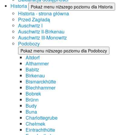
Historia
Pokaż menu niższego poziomu dla Historia
Historia - strona główna
Przed Zagładą
Auschwitz I
Auschwitz II-Birkenau
Auschwitz III-Monowitz
Podobozy
Pokaż menu niższego poziomu dla Podobozy
Altdorf
Althammer
Babitz
Birkenau
Bismarckhütte
Blechhammer
Bobrek
Brünn
Budy
Buna
Charlottegrube
Chełmek
Eintrachthütte