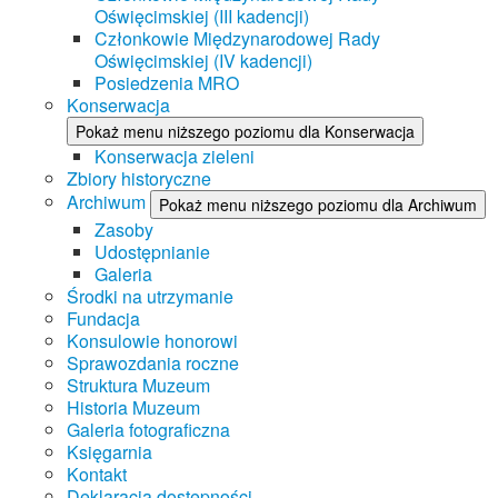
Oświęcimskiej (III kadencji)
Członkowie Międzynarodowej Rady
Oświęcimskiej (IV kadencji)
Posiedzenia MRO
Konserwacja
Pokaż menu niższego poziomu dla Konserwacja
Konserwacja zieleni
Zbiory historyczne
Archiwum
Pokaż menu niższego poziomu dla Archiwum
Zasoby
Udostępnianie
Galeria
Środki na utrzymanie
Fundacja
Konsulowie honorowi
Sprawozdania roczne
Struktura Muzeum
Historia Muzeum
Galeria fotograficzna
Księgarnia
Kontakt
Deklaracja dostępności