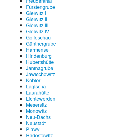
Freudenthal
Fürstengrube
Gleiwitz I
Gleiwitz II
Gleiwitz III
Gleiwitz IV
Golleschau
Günthergrube
Harmense
Hindenburg
Hubertshütte
Janinagrube
Jawischowitz
Kobier
Lagischa
Laurahütte
Lichtewerden
Mesersitz
Monowitz
Neu-Dachs
Neustadt
Plawy
Radostowitz