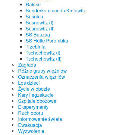
Raisko
Sonderkommando Kattowitz
Sośnica
Sosnowitz (I)
Sosnowitz (II)
SS Bauzug
SS Hütte Porombka
Trzebinia
Tschechowitz (I)
Tschechowitz (II)
Zagłada
Różne grupy więźniów
Oznaczenia więźniów
Los dzieci
Życie w obozie
Kary i egzekucje
Szpitale obozowe
Eksperymenty
Ruch oporu
Informowanie świata
Ewakuacja
Wyzwolenie