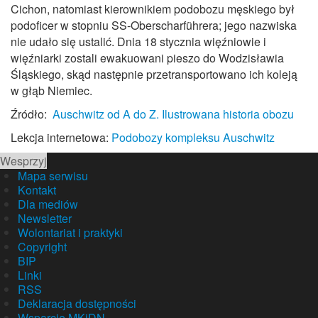
Cichon, natomiast kierownikiem podobozu męskiego był
podoficer w stopniu SS‑Oberscharführera; jego nazwiska
nie udało się ustalić. Dnia 18 stycznia więźniowie i
więźniarki zostali ewakuowani pieszo do Wodzisławia
Śląskiego, skąd następnie przetransportowano ich koleją
w głąb Niemiec.
Źródło:
Auschwitz od A do Z. Ilustrowana historia obozu
Lekcja internetowa:
Podobozy kompleksu Auschwitz
Wesprzyj
Mapa serwisu
Kontakt
Dla mediów
Newsletter
Wolontariat i praktyki
Copyright
BIP
Linki
RSS
Deklaracja dostępności
Wsparcie MKiDN