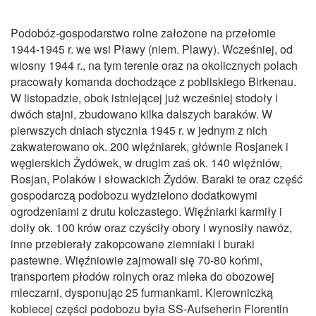
Podobóz‑gospodarstwo rolne założone na przełomie
1944‑1945 r. we wsi Pławy (niem. Plawy). Wcześniej, od
wiosny 1944 r., na tym terenie oraz na okolicznych polach
pracowały komanda dochodzące z pobliskiego Birkenau.
W listopadzie, obok istniejącej już wcześniej stodoły i
dwóch stajni, zbudowano kilka dalszych baraków. W
pierwszych dniach stycznia 1945 r. w jednym z nich
zakwaterowano ok. 200 więźniarek, głównie Rosjanek i
węgierskich Żydówek, w drugim zaś ok. 140 więźniów,
Rosjan, Polaków i słowackich Żydów. Baraki te oraz część
gospodarczą podobozu wydzielono dodatkowymi
ogrodzeniami z drutu kolczastego. Więźniarki karmiły i
doiły ok. 100 krów oraz czyściły obory i wynosiły nawóz,
inne przebierały zakopcowane ziemniaki i buraki
pastewne. Więźniowie zajmowali się 70‑80 końmi,
transportem płodów rolnych oraz mleka do obozowej
mleczarni, dysponując 25 furmankami. Kierowniczką
kobiecej części podobozu była SS‑Aufseherin Florentin