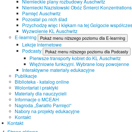
Niemieckie plany rozbudowy Auschwitz
Niemiecki Nazistowski Obóz Śmierci Konzentrations
Pamięć Auschwitz
Pozostał po nich ślad
Przychodzę więc i klękam na tej Golgocie współczes
Wyzwolenie KL Auschwitz
E-learning
Pokaż menu niższego poziomu dla E-learning
Lekcje internetowe
Podcasty
Pokaż menu niższego poziomu dla Podcasty
Pierwsze transporty kobiet do KL Auschwitz
Więźniowie funkcyjni. Wybrane losy powojenne
Interaktywne materiały edukacyjne
Publikacje
Biblioteka - katalog online
Wolontariat i praktyki
Materiały dla nauczycieli
Informacje o MCEAH
Nagroda „Światło Pamięci”
Nabory na projekty edukacyjne
Kontakt
Kontakt
Strona główna