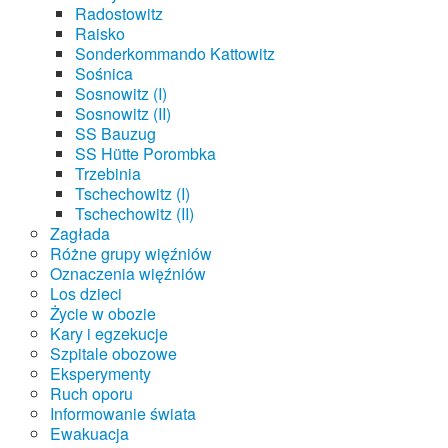
Radostowitz
Raisko
Sonderkommando Kattowitz
Sośnica
Sosnowitz (I)
Sosnowitz (II)
SS Bauzug
SS Hütte Porombka
Trzebinia
Tschechowitz (I)
Tschechowitz (II)
Zagłada
Różne grupy więźniów
Oznaczenia więźniów
Los dzieci
Życie w obozie
Kary i egzekucje
Szpitale obozowe
Eksperymenty
Ruch oporu
Informowanie świata
Ewakuacja