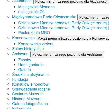
Aktualności
Pokaż menu niższego poziomu dla Aktualności
Miesięcznik Memoria
miesięcznik Oś
Międzynarodowa Rada Oświęcimska
Pokaż menu niższ
Członkowie Międzynarodowej Rady Oświęcimskiej (II
Członkowie Międzynarodowej Rady Oświęcimskiej (I
Posiedzenia MRO
Konserwacja
Pokaż menu niższego poziomu dla Konserwac
Konserwacja zieleni
Zbiory historyczne
Archiwum
Pokaż menu niższego poziomu dla Archiwum
Zasoby
Udostępnianie
Galeria
Środki na utrzymanie
Fundacja
Konsulowie honorowi
Sprawozdania roczne
Struktura Muzeum
Historia Muzeum
Galeria fotograficzna
Księgarnia