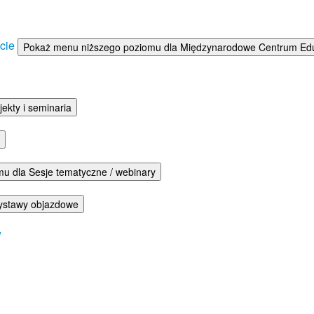
ście
Pokaż menu niższego poziomu dla Międzynarodowe Centrum Eduka
ekty i seminaria
u dla Sesje tematyczne / webinary
ystawy objazdowe
w