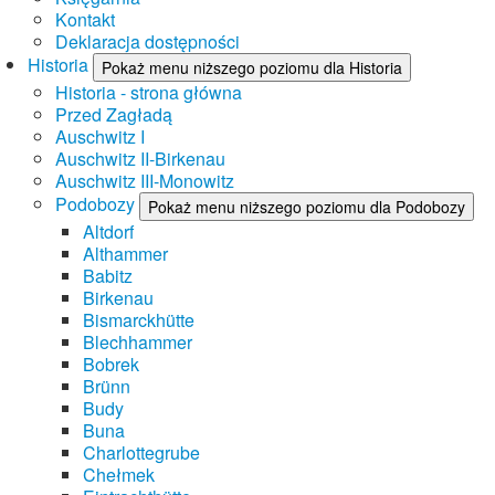
Kontakt
Deklaracja dostępności
Historia
Pokaż menu niższego poziomu dla Historia
Historia - strona główna
Przed Zagładą
Auschwitz I
Auschwitz II-Birkenau
Auschwitz III-Monowitz
Podobozy
Pokaż menu niższego poziomu dla Podobozy
Altdorf
Althammer
Babitz
Birkenau
Bismarckhütte
Blechhammer
Bobrek
Brünn
Budy
Buna
Charlottegrube
Chełmek