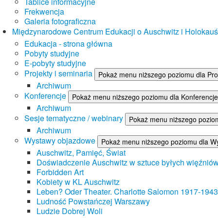
Tablice informacyjne
Frekwencja
Galeria fotograficzna
Międzynarodowe Centrum Edukacji o Auschwitz i Holokau
Edukacja - strona główna
Pobyty studyjne
E-pobyty studyjne
Projekty i seminaria
Pokaż menu niższego poziomu dla Proj
Archiwum
Konferencje
Pokaż menu niższego poziomu dla Konferencje
Archiwum
Sesje tematyczne / webinary
Pokaż menu niższego poziom
Archiwum
Wystawy objazdowe
Pokaż menu niższego poziomu dla W
Auschwitz, Pamięć, Świat
Doświadczenie Auschwitz w sztuce byłych więźnió
Forbidden Art
Kobiety w KL Auschwitz
Leben? Oder Theater. Charlotte Salomon 1917-1943
Ludność Powstańczej Warszawy
Ludzie Dobrej Woli