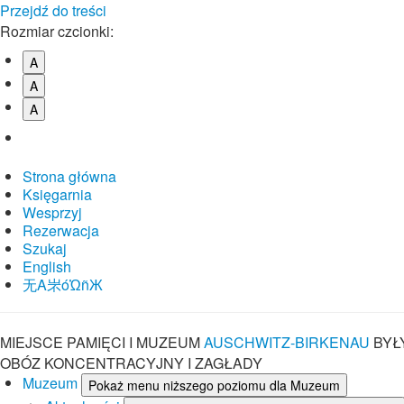
Przejdź do treści
Rozmiar czcionki:
A
A
A
Strona główna
Księgarnia
Wesprzyj
Rezerwacja
Szukaj
English
⽆A㞸óὨñЖ
MIEJSCE PAMIĘCI I MUZEUM
AUSCHWITZ-BIRKENAU
BYŁ
OBÓZ KONCENTRACYJNY I ZAGŁADY
Muzeum
Pokaż menu niższego poziomu dla Muzeum