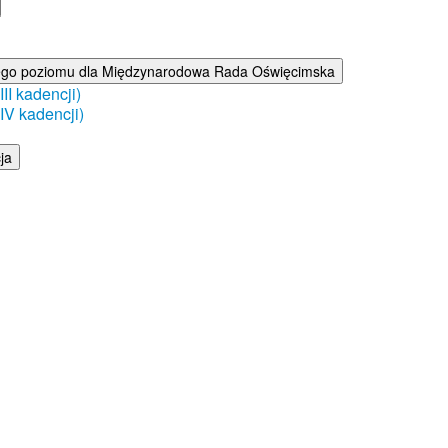
ego poziomu dla Międzynarodowa Rada Oświęcimska
I kadencji)
V kadencji)
ja