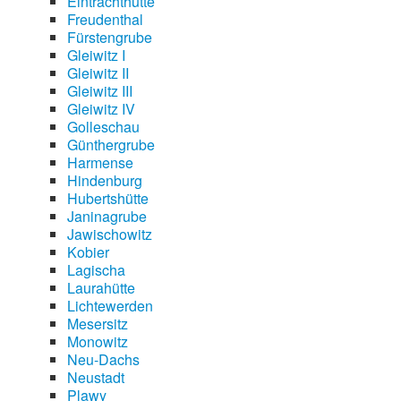
Eintrachthütte
Freudenthal
Fürstengrube
Gleiwitz I
Gleiwitz II
Gleiwitz III
Gleiwitz IV
Golleschau
Günthergrube
Harmense
Hindenburg
Hubertshütte
Janinagrube
Jawischowitz
Kobier
Lagischa
Laurahütte
Lichtewerden
Mesersitz
Monowitz
Neu-Dachs
Neustadt
Plawy