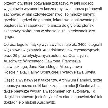
przedmioty, które pozwalają zobaczyć, w jaki sposób
więźniowie wrzuceni w koszmarny świat obozu próbowali
zachować w nim człowieczeństwo. To między innymi:
grzebień, pędzel do golenia, lekarstwa, opakowanie po
papierosach i zapałkach, plansza do gry oraz pionek
szachowy, wykonana w obozie lalka, pierścionek, czy
ryngraf.
Oprócz tego tematykę wystawy ilustruje ok. 2400 fotografii
więźniów i więźniarek, 489 dokumentów rejestracyjnych
oraz. 29 prac artystycznych autorstwa Ocalałych z
Auschwitz: Wincentego Gawrona, Franciszka
Jaźwieckiego, Jana Komskiego, Mieczysława
Kościelniaka, Haliny Ołomuckiej i Władysława Siwka.
Częścią wystawy jest także tzw. Archiwum Pamięci, gdzie
zobaczyć można setki kart z zapisem relacji Ocalałych, a
także pierwsze wydania wspomnień ich autorstwa. To
dzięki ich słowom jesteśmy dziś w stanie opowiedzieć tak
dokładnie o historii Auschwitz.