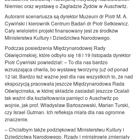
Niemiec oraz wystawę o Zagładzie Żydów w Auschwitz.
Autorami scenariusza są dyrektor Muzeum dr Piotr M. A.
Cywiński i kierownik Centrum Badań dr Piotr Setkiewicz.
Cały wieloletni projekt finansowany jest ze środków
Ministerstwa Kultury i Dziedzictwa Narodowego.
Podczas posiedzenia Międzynarodowej Rady
Oświęcimskiej, które odbyło się 18 i 19 listopada dyrektor
Piotr Cywiński powiedział: – To dla nas bardzo
wzruszająca chwila, bo wystawę tworzymy już od ponad
12 lat. Bardzo też ważne jest dla nas wszystkich to, że nad
ekspozycją pracowała jeszcze Międzynarodowa Rada
Oświęcimska, w której składzie zasiadali jeszcze Ocalali
tak ważni dla kształtowania pamięci o Auschwitz po
wojnie, jak prof. Władysław Bartoszewski, Marian Turski,
czy Israel Gutman. Ich refleksja miała dla nas ogromne
znaczenie.
– Chciałbym także podziękować Ministerstwu Kultury i
Dziedzictwa Narodowego. Rządy i ministrowie zmieniały