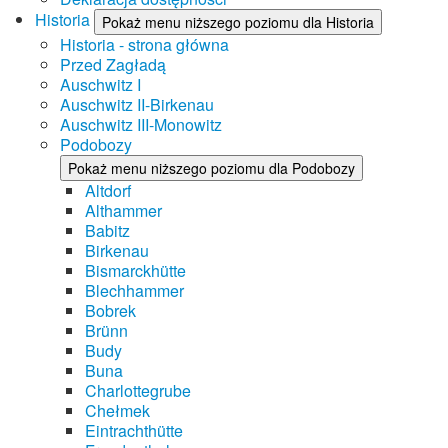
Historia
Pokaż menu niższego poziomu dla Historia
Historia - strona główna
Przed Zagładą
Auschwitz I
Auschwitz II-Birkenau
Auschwitz III-Monowitz
Podobozy
Pokaż menu niższego poziomu dla Podobozy
Altdorf
Althammer
Babitz
Birkenau
Bismarckhütte
Blechhammer
Bobrek
Brünn
Budy
Buna
Charlottegrube
Chełmek
Eintrachthütte