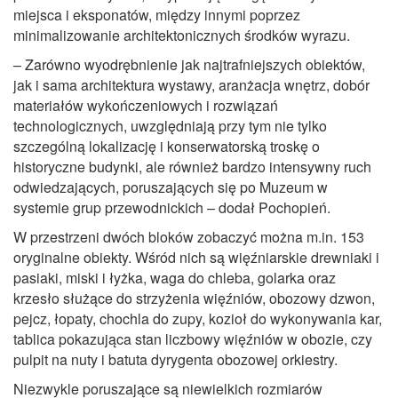
miejsca i eksponatów, między innymi poprzez
minimalizowanie architektonicznych środków wyrazu.
– Zarówno wyodrębnienie jak najtrafniejszych obiektów,
jak i sama architektura wystawy, aranżacja wnętrz, dobór
materiałów wykończeniowych i rozwiązań
technologicznych, uwzględniają przy tym nie tylko
szczególną lokalizację i konserwatorską troskę o
historyczne budynki, ale również bardzo intensywny ruch
odwiedzających, poruszających się po Muzeum w
systemie grup przewodnickich – dodał Pochopień.
W przestrzeni dwóch bloków zobaczyć można m.in. 153
oryginalne obiekty. Wśród nich są więźniarskie drewniaki i
pasiaki, miski i łyżka, waga do chleba, golarka oraz
krzesło służące do strzyżenia więźniów, obozowy dzwon,
pejcz, łopaty, chochla do zupy, kozioł do wykonywania kar,
tablica pokazująca stan liczbowy więźniów w obozie, czy
pulpit na nuty i batuta dyrygenta obozowej orkiestry.
Niezwykle poruszające są niewielkich rozmiarów