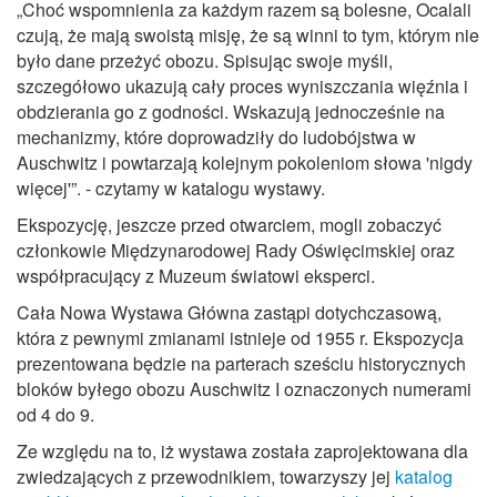
„Choć wspomnienia za każdym razem są bolesne, Ocalali
czują, że mają swoistą misję, że są winni to tym, którym nie
było dane przeżyć obozu. Spisując swoje myśli,
szczegółowo ukazują cały proces wyniszczania więźnia i
obdzierania go z godności. Wskazują jednocześnie na
mechanizmy, które doprowadziły do ludobójstwa w
Auschwitz i powtarzają kolejnym pokoleniom słowa 'nigdy
więcej'”. - czytamy w katalogu wystawy.
Ekspozycję, jeszcze przed otwarciem, mogli zobaczyć
członkowie Międzynarodowej Rady Oświęcimskiej oraz
współpracujący z Muzeum światowi eksperci.
Cała Nowa Wystawa Główna zastąpi dotychczasową,
która z pewnymi zmianami istnieje od 1955 r. Ekspozycja
prezentowana będzie na parterach sześciu historycznych
bloków byłego obozu Auschwitz I oznaczonych numerami
od 4 do 9.
Ze względu na to, iż wystawa została zaprojektowana dla
zwiedzających z przewodnikiem, towarzyszy jej
katalog