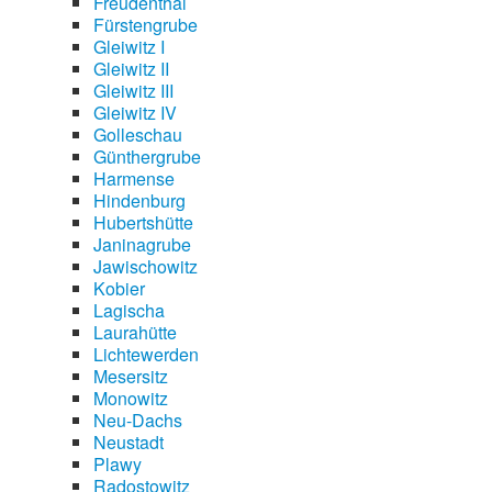
Freudenthal
Fürstengrube
Gleiwitz I
Gleiwitz II
Gleiwitz III
Gleiwitz IV
Golleschau
Günthergrube
Harmense
Hindenburg
Hubertshütte
Janinagrube
Jawischowitz
Kobier
Lagischa
Laurahütte
Lichtewerden
Mesersitz
Monowitz
Neu-Dachs
Neustadt
Plawy
Radostowitz