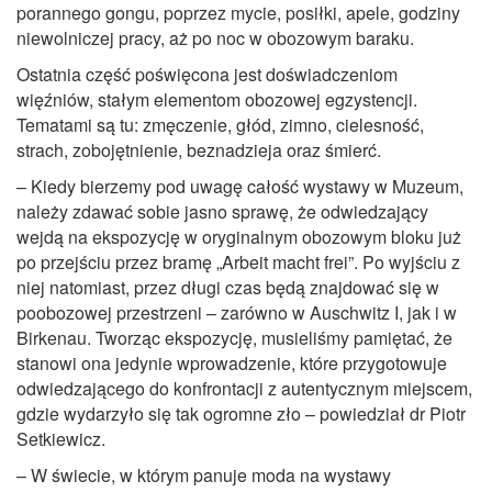
porannego gongu, poprzez mycie, posiłki, apele, godziny
niewolniczej pracy, aż po noc w obozowym baraku.
Ostatnia część poświęcona jest doświadczeniom
więźniów, stałym elementom obozowej egzystencji.
Tematami są tu: zmęczenie, głód, zimno, cielesność,
strach, zobojętnienie, beznadzieja oraz śmierć.
– Kiedy bierzemy pod uwagę całość wystawy w Muzeum,
należy zdawać sobie jasno sprawę, że odwiedzający
wejdą na ekspozycję w oryginalnym obozowym bloku już
po przejściu przez bramę „Arbeit macht frei”. Po wyjściu z
niej natomiast, przez długi czas będą znajdować się w
poobozowej przestrzeni – zarówno w Auschwitz I, jak i w
Birkenau. Tworząc ekspozycję, musieliśmy pamiętać, że
stanowi ona jedynie wprowadzenie, które przygotowuje
odwiedzającego do konfrontacji z autentycznym miejscem,
gdzie wydarzyło się tak ogromne zło – powiedział dr Piotr
Setkiewicz.
– W świecie, w którym panuje moda na wystawy