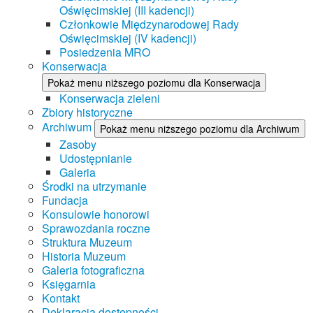
Oświęcimskiej (III kadencji)
Członkowie Międzynarodowej Rady
Oświęcimskiej (IV kadencji)
Posiedzenia MRO
Konserwacja
Pokaż menu niższego poziomu dla Konserwacja
Konserwacja zieleni
Zbiory historyczne
Archiwum
Pokaż menu niższego poziomu dla Archiwum
Zasoby
Udostępnianie
Galeria
Środki na utrzymanie
Fundacja
Konsulowie honorowi
Sprawozdania roczne
Struktura Muzeum
Historia Muzeum
Galeria fotograficzna
Księgarnia
Kontakt
Deklaracja dostępności