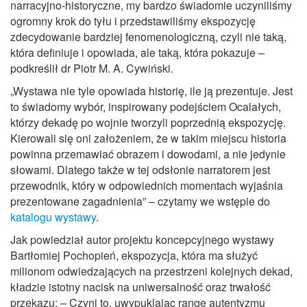
narracyjno-historyczne, my bardzo świadomie uczyniliśmy
ogromny krok do tyłu i przedstawiliśmy ekspozycję
zdecydowanie bardziej fenomenologiczną, czyli nie taką,
która definiuje i opowiada, ale taką, która pokazuje –
podkreślił dr Piotr M. A. Cywiński.
„Wystawa nie tyle opowiada historię, ile ją prezentuje. Jest
to świadomy wybór, inspirowany podejściem Ocalałych,
którzy dekadę po wojnie tworzyli poprzednią ekspozycję.
Kierowali się oni założeniem, że w takim miejscu historia
powinna przemawiać obrazem i dowodami, a nie jedynie
słowami. Dlatego także w tej odsłonie narratorem jest
przewodnik, który w odpowiednich momentach wyjaśnia
prezentowane zagadnienia” – czytamy we wstępie do
katalogu wystawy
.
Jak powiedział autor projektu koncepcyjnego wystawy
Bartłomiej Pochopień, ekspozycja, która ma służyć
milionom odwiedzających na przestrzeni kolejnych dekad,
kładzie istotny nacisk na uniwersalność oraz trwałość
przekazu: – Czyni to, uwypuklając rangę autentyzmu