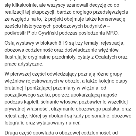
się kilkakrotnie, ale wszyscy szanowali decyzję co do
realizacji tej ekspozycji, bardzo drogiego przedsięwzięcia
ze względu na to, iż projekt obejmuje także konserwację
sześciu historycznych poobozowych budynków –
podkreślił Piotr Cywiński podczas posiedzenia MRO.
Osią wystawy w blokach 8 i 9 są trzy tematy: rejestracja,
obozowa codzienność oraz doświadczenie więźniów.
Ilustrują je oryginalne przedmioty, cytaty z Ocalałych oraz
prace artystyczne.
W pierwszej części odwiedzający poznają różne grupy
więźniów rejestrowanych w obozie, a także kolejne etapy
brutalnej i poniżającej przemiany w więźnia: od
początkowego szoku, poprzez upokarzającą nagość
podczas kąpieli, ścinanie włosów, pozbawienie wszelkiej
prywatnej własności, otrzymanie obozowego pasiaka, oraz
rejestrację, której symbolami są karty personalne, obozowe
fotografie oraz wytatuowany numer.
Druga część opowiada o obozowej codzienności: od