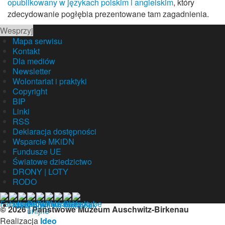
opublikowany w językach polskim i angielskim
, który
zdecydowanie pogłębia prezentowane tam zagadnienia.
Wesprzyj
Mapa serwisu
Kontakt
Dla mediów
Newsletter
Wolontariat i praktyki
Copyright
BIP
Linki
RSS
Deklaracja dostępności
Wsparcie MKiDN
Fundusze UE
Światowe dziedzictwo
DRONY | LOTY
RODO
Nasz profil na facebook
© 2026 | Państwowe Muzeum Auschwitz-Birkenau
Realizacja
Ideo