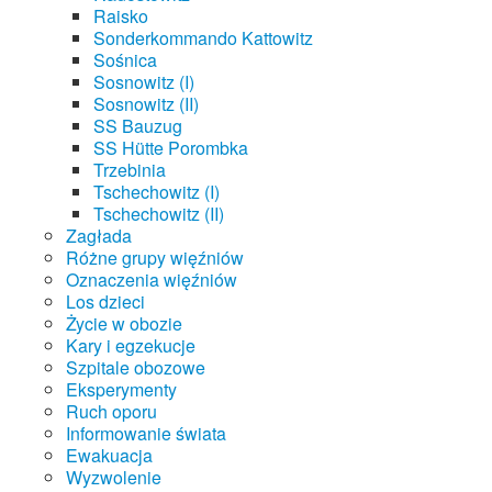
Raisko
Sonderkommando Kattowitz
Sośnica
Sosnowitz (I)
Sosnowitz (II)
SS Bauzug
SS Hütte Porombka
Trzebinia
Tschechowitz (I)
Tschechowitz (II)
Zagłada
Różne grupy więźniów
Oznaczenia więźniów
Los dzieci
Życie w obozie
Kary i egzekucje
Szpitale obozowe
Eksperymenty
Ruch oporu
Informowanie świata
Ewakuacja
Wyzwolenie