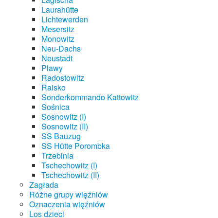
Laurahütte
Lichtewerden
Mesersitz
Monowitz
Neu-Dachs
Neustadt
Plawy
Radostowitz
Raisko
Sonderkommando Kattowitz
Sośnica
Sosnowitz (I)
Sosnowitz (II)
SS Bauzug
SS Hütte Porombka
Trzebinia
Tschechowitz (I)
Tschechowitz (II)
Zagłada
Różne grupy więźniów
Oznaczenia więźniów
Los dzieci