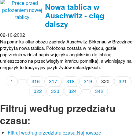
Nowa tablica w
Auschwitz - ciąg
dalszy
02-10-2002
Na pomniku ofiar obozu zagłady Auschwitz-Birkenau w Brzezince
przybyła nowa tablica. Położona została w miejscu, gdzie
poprzednio widniał napis w języku angielskim (tę tablicę
umieszczono na przeciwległym krańcu pomnika), a widniejący na
niej język to tradycyjny język Żydów sefardyjskich.
1
316
317
318
319
320
321
322
323
324
342
Filtruj według przedziału
czasu:
Filtruj według przedziału czasu:
Najnowsze