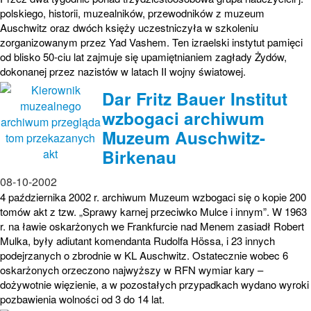
polskiego, historii, muzealników, przewodników z muzeum
Auschwitz oraz dwóch księży uczestniczyła w szkoleniu
zorganizowanym przez Yad Vashem. Ten izraelski instytut pamięci
od blisko 50-ciu lat zajmuje się upamiętnianiem zagłady Żydów,
dokonanej przez nazistów w latach II wojny światowej.
Dar Fritz Bauer Institut
wzbogaci archiwum
Muzeum Auschwitz-
Birkenau
08-10-2002
4 października 2002 r. archiwum Muzeum wzbogaci się o kopie 200
tomów akt z tzw. „Sprawy karnej przeciwko Mulce i innym”. W 1963
r. na ławie oskarżonych we Frankfurcie nad Menem zasiadł Robert
Mulka, były adiutant komendanta Rudolfa Hössa, i 23 innych
podejrzanych o zbrodnie w KL Auschwitz. Ostatecznie wobec 6
oskarżonych orzeczono najwyższy w RFN wymiar kary –
dożywotnie więzienie, a w pozostałych przypadkach wydano wyroki
pozbawienia wolności od 3 do 14 lat.