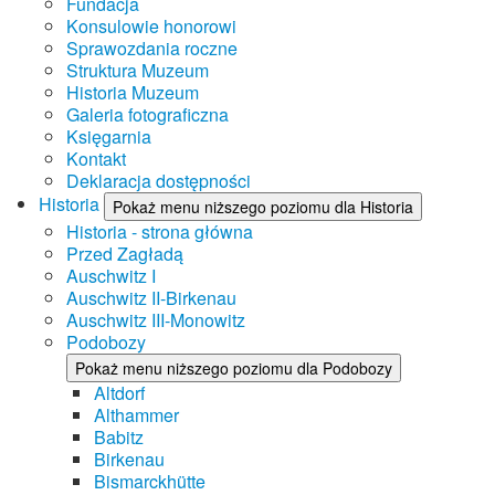
Fundacja
Konsulowie honorowi
Sprawozdania roczne
Struktura Muzeum
Historia Muzeum
Galeria fotograficzna
Księgarnia
Kontakt
Deklaracja dostępności
Historia
Pokaż menu niższego poziomu dla Historia
Historia - strona główna
Przed Zagładą
Auschwitz I
Auschwitz II-Birkenau
Auschwitz III-Monowitz
Podobozy
Pokaż menu niższego poziomu dla Podobozy
Altdorf
Althammer
Babitz
Birkenau
Bismarckhütte