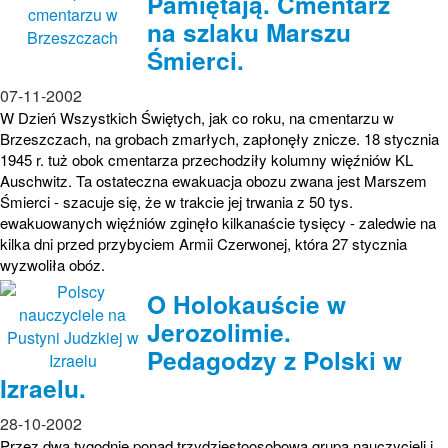
Pamiętają. Cmentarz
na szlaku Marszu
Śmierci.
07-11-2002
W Dzień Wszystkich Świętych, jak co roku, na cmentarzu w
Brzeszczach, na grobach zmarłych, zapłonęły znicze. 18 stycznia
1945 r. tuż obok cmentarza przechodziły kolumny więźniów KL
Auschwitz. Ta ostateczna ewakuacja obozu zwana jest Marszem
Śmierci - szacuje się, że w trakcie jej trwania z 50 tys.
ewakuowanych więźniów zginęło kilkanaście tysięcy - zaledwie na
kilka dni przed przybyciem Armii Czerwonej, która 27 stycznia
wyzwoliła obóz.
O Holokauście w
Jerozolimie.
Pedagodzy z Polski w
Izraelu.
28-10-2002
Przez dwa tygodnie ponad trzydziestoosobowa grupa nauczycieli j.