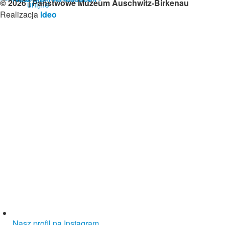
© 2026 | Państwowe Muzeum Auschwitz-Birkenau
Realizacja
Ideo
Nasz profil na Instagram