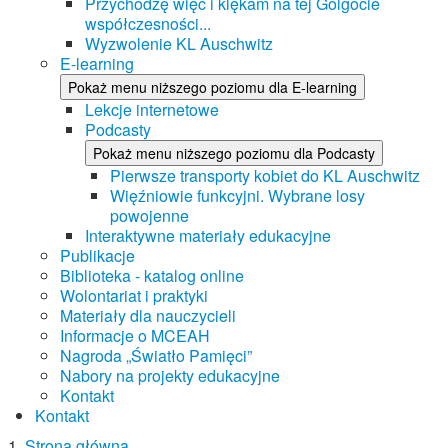
Przychodzę więc i klękam na tej Golgocie
współczesności...
Wyzwolenie KL Auschwitz
E-learning
Pokaż menu niższego poziomu dla E-learning
Lekcje internetowe
Podcasty
Pokaż menu niższego poziomu dla Podcasty
Pierwsze transporty kobiet do KL Auschwitz
Więźniowie funkcyjni. Wybrane losy
powojenne
Interaktywne materiały edukacyjne
Publikacje
Biblioteka - katalog online
Wolontariat i praktyki
Materiały dla nauczycieli
Informacje o MCEAH
Nagroda „Światło Pamięci”
Nabory na projekty edukacyjne
Kontakt
Kontakt
Strona główna