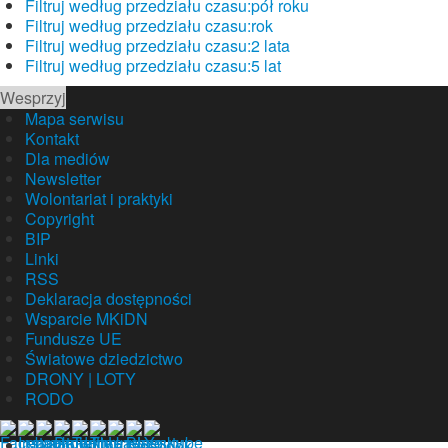
Filtruj według przedziału czasu:
pół roku
Filtruj według przedziału czasu:
rok
Filtruj według przedziału czasu:
2 lata
Filtruj według przedziału czasu:
5 lat
Wesprzyj
Mapa serwisu
Kontakt
Dla mediów
Newsletter
Wolontariat i praktyki
Copyright
BIP
Linki
RSS
Deklaracja dostępności
Wsparcie MKiDN
Fundusze UE
Światowe dziedzictwo
DRONY | LOTY
RODO
Nasz profil na facebook