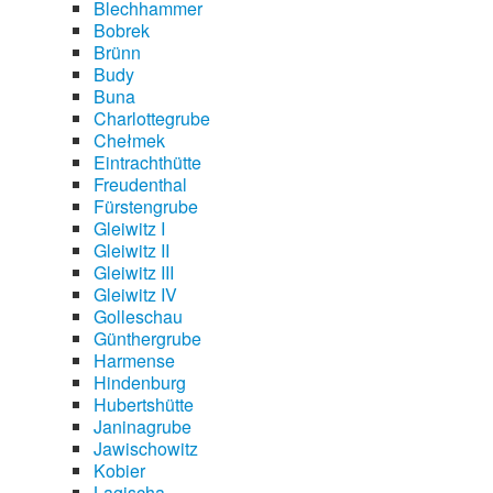
Blechhammer
Bobrek
Brünn
Budy
Buna
Charlottegrube
Chełmek
Eintrachthütte
Freudenthal
Fürstengrube
Gleiwitz I
Gleiwitz II
Gleiwitz III
Gleiwitz IV
Golleschau
Günthergrube
Harmense
Hindenburg
Hubertshütte
Janinagrube
Jawischowitz
Kobier
Lagischa