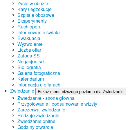
Życie w obozie
Kary i egzekucje
Szpitale obozowe
Eksperymenty
Ruch oporu
Informowanie świata
Ewakuacja
Wyzwolenie
Liczba ofiar
Załoga SS
Negacjoniści
Bibliografia
Galeria fotograficzna
Kalendarium
Informacja o ofiarach
Zwiedzanie
Pokaż menu niższego poziomu dla Zwiedzanie
Zwiedzanie - strona główna
Przygotowanie i podsumowanie wizyty
Zarezerwuj zwiedzanie
Rodzaje zwiedzania
Zwiedzanie online
Godziny otwarcia