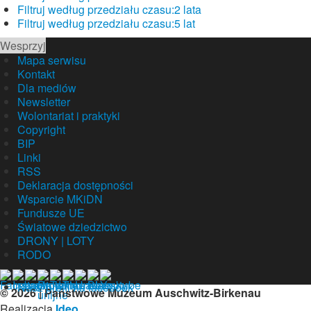
Filtruj według przedziału czasu:
2 lata
Filtruj według przedziału czasu:
5 lat
Wesprzyj
Mapa serwisu
Kontakt
Dla mediów
Newsletter
Wolontariat i praktyki
Copyright
BIP
Linki
RSS
Deklaracja dostępności
Wsparcie MKiDN
Fundusze UE
Światowe dziedzictwo
DRONY | LOTY
RODO
Nasz profil na facebook
© 2026 | Państwowe Muzeum Auschwitz-Birkenau
Realizacja
Ideo