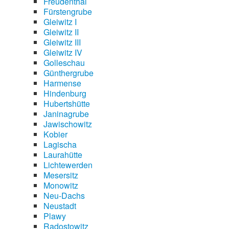
Freudenthal
Fürstengrube
Gleiwitz I
Gleiwitz II
Gleiwitz III
Gleiwitz IV
Golleschau
Günthergrube
Harmense
Hindenburg
Hubertshütte
Janinagrube
Jawischowitz
Kobier
Lagischa
Laurahütte
Lichtewerden
Mesersitz
Monowitz
Neu-Dachs
Neustadt
Plawy
Radostowitz