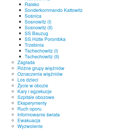
Raisko
Sonderkommando Kattowitz
Sośnica
Sosnowitz (I)
Sosnowitz (II)
SS Bauzug
SS Hütte Porombka
Trzebinia
Tschechowitz (I)
Tschechowitz (II)
Zagłada
Różne grupy więźniów
Oznaczenia więźniów
Los dzieci
Życie w obozie
Kary i egzekucje
Szpitale obozowe
Eksperymenty
Ruch oporu
Informowanie świata
Ewakuacja
Wyzwolenie