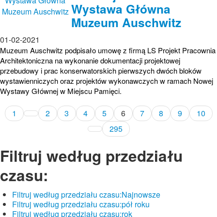
Wystawa Główna
Muzeum Auschwitz
01-02-2021
Muzeum Auschwitz podpisało umowę z firmą LS Projekt Pracownia
Architektoniczna na wykonanie dokumentacji projektowej
przebudowy i prac konserwatorskich pierwszych dwóch bloków
wystawienniczych oraz projektów wykonawczych w ramach Nowej
Wystawy Głównej w Miejscu Pamięci.
1
2
3
4
5
6
7
8
9
10
295
Filtruj według przedziału
czasu:
Filtruj według przedziału czasu:
Najnowsze
Filtruj według przedziału czasu:
pół roku
Filtruj według przedziału czasu:
rok