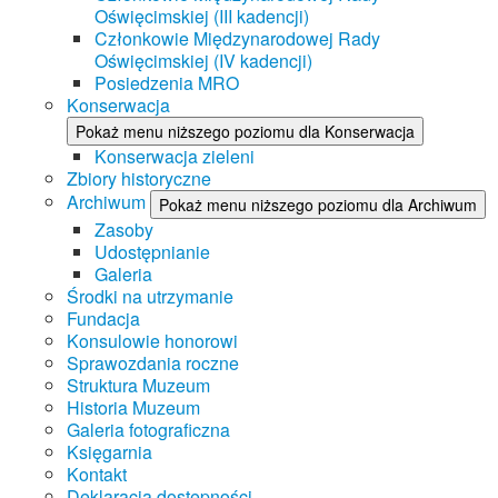
Oświęcimskiej (III kadencji)
Członkowie Międzynarodowej Rady
Oświęcimskiej (IV kadencji)
Posiedzenia MRO
Konserwacja
Pokaż menu niższego poziomu dla Konserwacja
Konserwacja zieleni
Zbiory historyczne
Archiwum
Pokaż menu niższego poziomu dla Archiwum
Zasoby
Udostępnianie
Galeria
Środki na utrzymanie
Fundacja
Konsulowie honorowi
Sprawozdania roczne
Struktura Muzeum
Historia Muzeum
Galeria fotograficzna
Księgarnia
Kontakt
Deklaracja dostępności