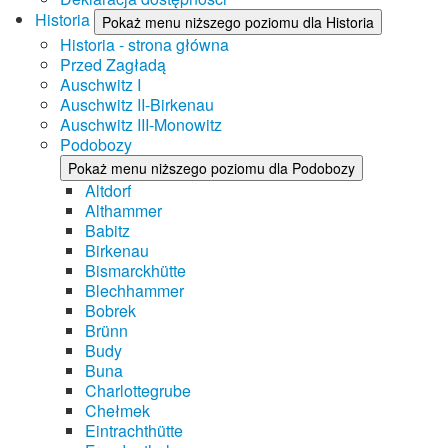
Historia
Pokaż menu niższego poziomu dla Historia
Historia - strona główna
Przed Zagładą
Auschwitz I
Auschwitz II-Birkenau
Auschwitz III-Monowitz
Podobozy
Pokaż menu niższego poziomu dla Podobozy
Altdorf
Althammer
Babitz
Birkenau
Bismarckhütte
Blechhammer
Bobrek
Brünn
Budy
Buna
Charlottegrube
Chełmek
Eintrachthütte