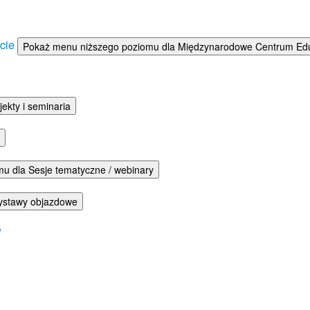
ście
Pokaż menu niższego poziomu dla Międzynarodowe Centrum Eduka
ekty i seminaria
u dla Sesje tematyczne / webinary
ystawy objazdowe
w