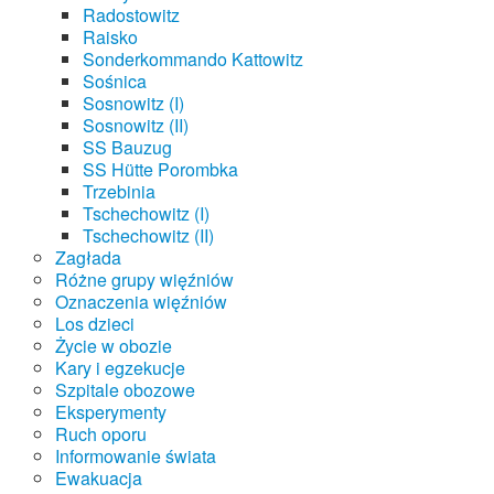
Radostowitz
Raisko
Sonderkommando Kattowitz
Sośnica
Sosnowitz (I)
Sosnowitz (II)
SS Bauzug
SS Hütte Porombka
Trzebinia
Tschechowitz (I)
Tschechowitz (II)
Zagłada
Różne grupy więźniów
Oznaczenia więźniów
Los dzieci
Życie w obozie
Kary i egzekucje
Szpitale obozowe
Eksperymenty
Ruch oporu
Informowanie świata
Ewakuacja