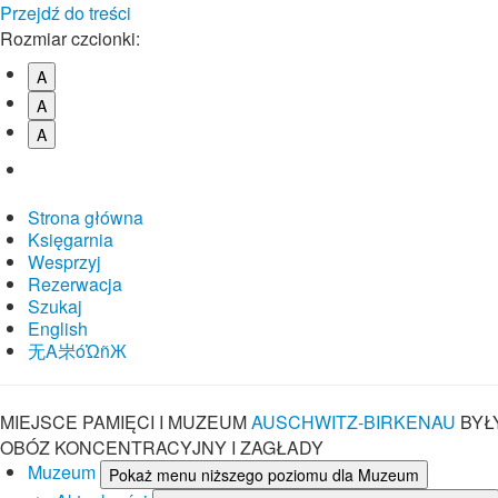
Przejdź do treści
Rozmiar czcionki:
A
A
A
Strona główna
Księgarnia
Wesprzyj
Rezerwacja
Szukaj
English
⽆A㞸óὨñЖ
MIEJSCE PAMIĘCI I MUZEUM
AUSCHWITZ-BIRKENAU
BYŁ
OBÓZ KONCENTRACYJNY I ZAGŁADY
Muzeum
Pokaż menu niższego poziomu dla Muzeum