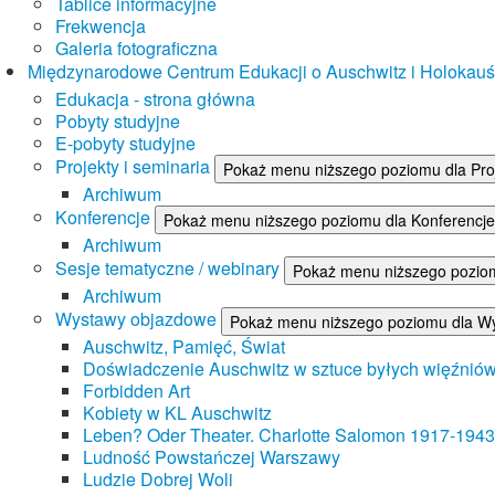
Tablice informacyjne
Frekwencja
Galeria fotograficzna
Międzynarodowe Centrum Edukacji o Auschwitz i Holokau
Edukacja - strona główna
Pobyty studyjne
E-pobyty studyjne
Projekty i seminaria
Pokaż menu niższego poziomu dla Proj
Archiwum
Konferencje
Pokaż menu niższego poziomu dla Konferencje
Archiwum
Sesje tematyczne / webinary
Pokaż menu niższego poziom
Archiwum
Wystawy objazdowe
Pokaż menu niższego poziomu dla W
Auschwitz, Pamięć, Świat
Doświadczenie Auschwitz w sztuce byłych więźnió
Forbidden Art
Kobiety w KL Auschwitz
Leben? Oder Theater. Charlotte Salomon 1917-1943
Ludność Powstańczej Warszawy
Ludzie Dobrej Woli