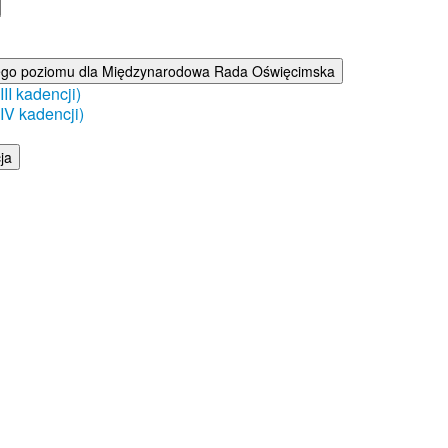
ego poziomu dla Międzynarodowa Rada Oświęcimska
I kadencji)
V kadencji)
ja