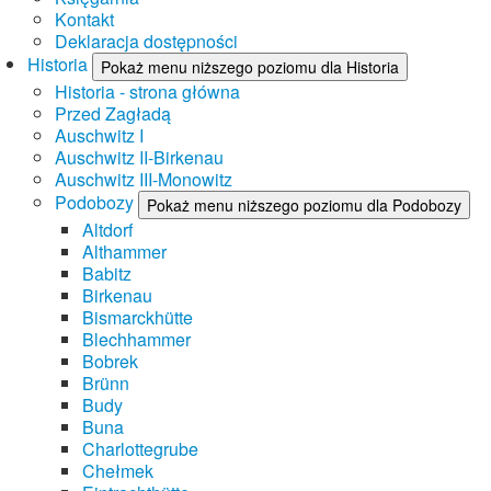
Kontakt
Deklaracja dostępności
Historia
Pokaż menu niższego poziomu dla Historia
Historia - strona główna
Przed Zagładą
Auschwitz I
Auschwitz II-Birkenau
Auschwitz III-Monowitz
Podobozy
Pokaż menu niższego poziomu dla Podobozy
Altdorf
Althammer
Babitz
Birkenau
Bismarckhütte
Blechhammer
Bobrek
Brünn
Budy
Buna
Charlottegrube
Chełmek