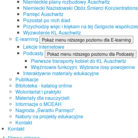
Niemieckie plany rozbudowy Auschwitz
Niemiecki Nazistowski Obóz Śmierci Konzentrations
Pamięć Auschwitz
Pozostał po nich ślad
Przychodzę więc i klękam na tej Golgocie współczes
Wyzwolenie KL Auschwitz
E-learning
Pokaż menu niższego poziomu dla E-learning
Lekcje internetowe
Podcasty
Pokaż menu niższego poziomu dla Podcasty
Pierwsze transporty kobiet do KL Auschwitz
Więźniowie funkcyjni. Wybrane losy powojenne
Interaktywne materiały edukacyjne
Publikacje
Biblioteka - katalog online
Wolontariat i praktyki
Materiały dla nauczycieli
Informacje o MCEAH
Nagroda „Światło Pamięci”
Nabory na projekty edukacyjne
Kontakt
Kontakt
Strona główna