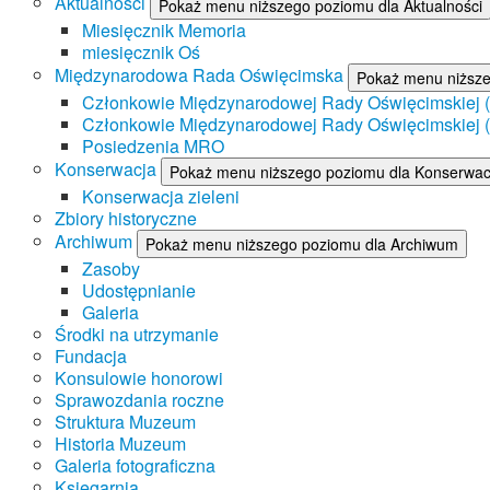
Aktualności
Pokaż menu niższego poziomu dla Aktualności
Miesięcznik Memoria
miesięcznik Oś
Międzynarodowa Rada Oświęcimska
Pokaż menu niższ
Członkowie Międzynarodowej Rady Oświęcimskiej (II
Członkowie Międzynarodowej Rady Oświęcimskiej (I
Posiedzenia MRO
Konserwacja
Pokaż menu niższego poziomu dla Konserwac
Konserwacja zieleni
Zbiory historyczne
Archiwum
Pokaż menu niższego poziomu dla Archiwum
Zasoby
Udostępnianie
Galeria
Środki na utrzymanie
Fundacja
Konsulowie honorowi
Sprawozdania roczne
Struktura Muzeum
Historia Muzeum
Galeria fotograficzna
Księgarnia