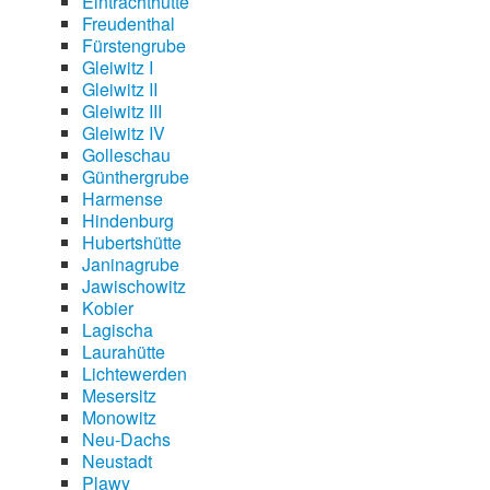
Eintrachthütte
Freudenthal
Fürstengrube
Gleiwitz I
Gleiwitz II
Gleiwitz III
Gleiwitz IV
Golleschau
Günthergrube
Harmense
Hindenburg
Hubertshütte
Janinagrube
Jawischowitz
Kobier
Lagischa
Laurahütte
Lichtewerden
Mesersitz
Monowitz
Neu-Dachs
Neustadt
Plawy