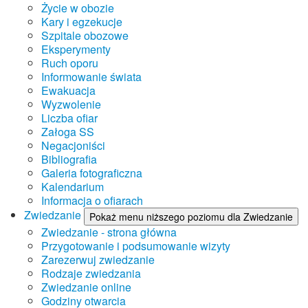
Życie w obozie
Kary i egzekucje
Szpitale obozowe
Eksperymenty
Ruch oporu
Informowanie świata
Ewakuacja
Wyzwolenie
Liczba ofiar
Załoga SS
Negacjoniści
Bibliografia
Galeria fotograficzna
Kalendarium
Informacja o ofiarach
Zwiedzanie
Pokaż menu niższego poziomu dla Zwiedzanie
Zwiedzanie - strona główna
Przygotowanie i podsumowanie wizyty
Zarezerwuj zwiedzanie
Rodzaje zwiedzania
Zwiedzanie online
Godziny otwarcia