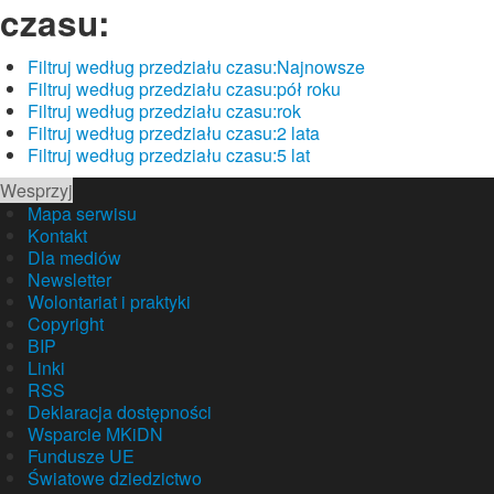
czasu:
Filtruj według przedziału czasu:
Najnowsze
Filtruj według przedziału czasu:
pół roku
Filtruj według przedziału czasu:
rok
Filtruj według przedziału czasu:
2 lata
Filtruj według przedziału czasu:
5 lat
Wesprzyj
Mapa serwisu
Kontakt
Dla mediów
Newsletter
Wolontariat i praktyki
Copyright
BIP
Linki
RSS
Deklaracja dostępności
Wsparcie MKiDN
Fundusze UE
Światowe dziedzictwo