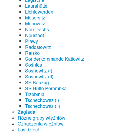
Laurahütte
Lichtewerden
Mesersitz
Monowitz
Neu-Dachs
Neustadt
Plawy
Radostowitz
Raisko
Sonderkommando Kattowitz
Sośnica
Sosnowitz (I)
Sosnowitz (II)
SS Bauzug
SS Hütte Porombka
Trzebinia
Tschechowitz (I)
Tschechowitz (II)
Zagłada
Różne grupy więźniów
Oznaczenia więźniów
Los dzieci