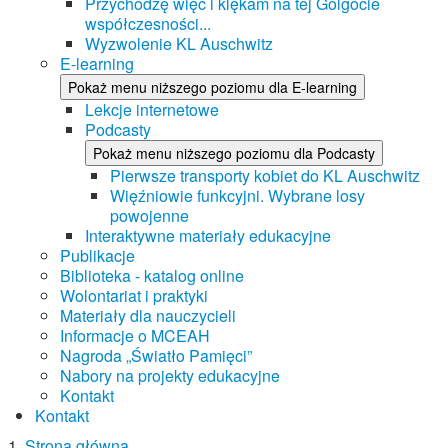
Przychodzę więc i klękam na tej Golgocie
współczesności...
Wyzwolenie KL Auschwitz
E-learning
Pokaż menu niższego poziomu dla E-learning
Lekcje internetowe
Podcasty
Pokaż menu niższego poziomu dla Podcasty
Pierwsze transporty kobiet do KL Auschwitz
Więźniowie funkcyjni. Wybrane losy
powojenne
Interaktywne materiały edukacyjne
Publikacje
Biblioteka - katalog online
Wolontariat i praktyki
Materiały dla nauczycieli
Informacje o MCEAH
Nagroda „Światło Pamięci”
Nabory na projekty edukacyjne
Kontakt
Kontakt
Strona główna