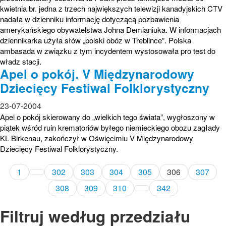
kwietnia br. jedna z trzech największych telewizji kanadyjskich CTV
nadała w dzienniku informację dotyczącą pozbawienia
amerykańskiego obywatelstwa Johna Demianiuka. W informacjach
dziennikarka użyła słów „polski obóz w Treblince”. Polska
ambasada w związku z tym incydentem wystosowała pro test do
władz stacji.
Apel o pokój. V Międzynarodowy
Dziecięcy Festiwal Folklorystyczny
23-07-2004
Apel o pokój skierowany do „wielkich tego świata”, wygłoszony w
piątek wśród ruin krematoriów byłego niemieckiego obozu zagłady
KL Birkenau, zakończył w Oświęcimiu V Międzynarodowy
Dziecięcy Festiwal Folklorystyczny.
1
302
303
304
305
306
307
308
309
310
342
Filtruj według przedziału