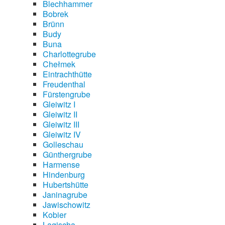
Blechhammer
Bobrek
Brünn
Budy
Buna
Charlottegrube
Chełmek
Eintrachthütte
Freudenthal
Fürstengrube
Gleiwitz I
Gleiwitz II
Gleiwitz III
Gleiwitz IV
Golleschau
Günthergrube
Harmense
Hindenburg
Hubertshütte
Janinagrube
Jawischowitz
Kobier
Lagischa