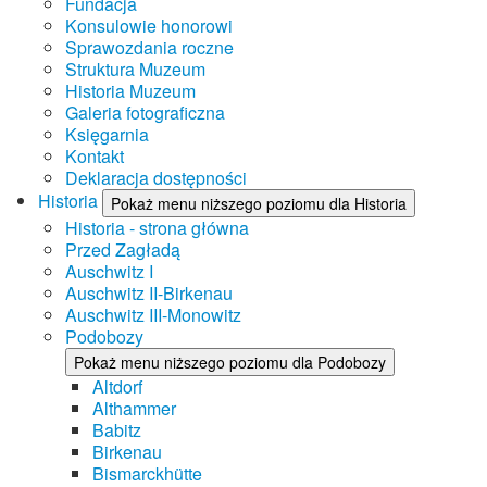
Fundacja
Konsulowie honorowi
Sprawozdania roczne
Struktura Muzeum
Historia Muzeum
Galeria fotograficzna
Księgarnia
Kontakt
Deklaracja dostępności
Historia
Pokaż menu niższego poziomu dla Historia
Historia - strona główna
Przed Zagładą
Auschwitz I
Auschwitz II-Birkenau
Auschwitz III-Monowitz
Podobozy
Pokaż menu niższego poziomu dla Podobozy
Altdorf
Althammer
Babitz
Birkenau
Bismarckhütte