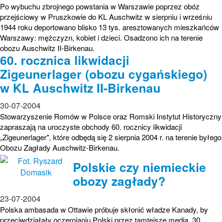
Po wybuchu zbrojnego powstania w Warszawie poprzez obóz
przejściowy w Pruszkowie do KL Auschwitz w sierpniu i wrześniu
1944 roku deportowano blisko 13 tys. aresztowanych mieszkańców
Warszawy: mężczyzn, kobiet i dzieci. Osadzono ich na terenie
obozu Auschwitz II-Birkenau.
60. rocznica likwidacji
Zigeunerlager (obozu cygańskiego)
w KL Auschwitz II-Birkenau
30-07-2004
Stowarzyszenie Romów w Polsce oraz Romski Instytut Historyczny
zapraszają na uroczyste obchody 60. rocznicy likwidacji
„Zigeunerlager", które odbędą się 2 sierpnia 2004 r. na terenie byłego
Obozu Zagłady Auschwitz-Birkenau.
Polskie czy niemieckie
obozy zagłady?
23-07-2004
Polska ambasada w Ottawie próbuje skłonić władze Kanady, by
przeciwdziałały oczernianiu Polski przez tamtejsze media. 30