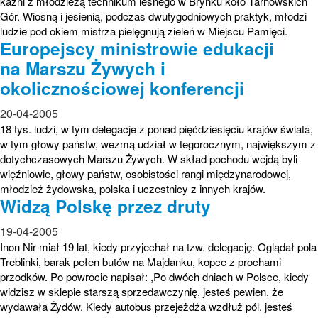
kaźni z młodzieżą technikum leśnego w Brynku koło Tarnowskich
Gór. Wiosną i jesienią, podczas dwutygodniowych praktyk, młodzi
ludzie pod okiem mistrza pielęgnują zieleń w Miejscu Pamięci.
Europejscy ministrowie edukacji
na Marszu Żywych i
okolicznościowej konferencji
20-04-2005
18 tys. ludzi, w tym delegacje z ponad pięćdziesięciu krajów świata,
w tym głowy państw, wezmą udział w tegorocznym, największym z
dotychczasowych Marszu Żywych. W skład pochodu wejdą byli
więźniowie, głowy państw, osobistości rangi międzynarodowej,
młodzież żydowska, polska i uczestnicy z innych krajów.
Widzą Polskę przez druty
19-04-2005
Inon Nir miał 19 lat, kiedy przyjechał na tzw. delegację. Oglądał pola
Treblinki, barak pełen butów na Majdanku, kopce z prochami
przodków. Po powrocie napisał: ,Po dwóch dniach w Polsce, kiedy
widzisz w sklepie starszą sprzedawczynię, jesteś pewien, że
wydawała Żydów. Kiedy autobus przejeżdża wzdłuż pól, jesteś