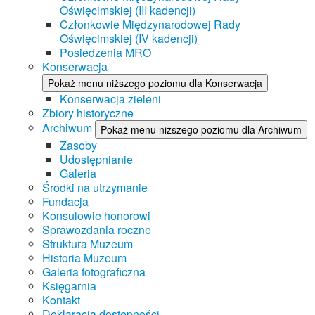
Oświęcimskiej (III kadencji)
Członkowie Międzynarodowej Rady
Oświęcimskiej (IV kadencji)
Posiedzenia MRO
Konserwacja
Pokaż menu niższego poziomu dla Konserwacja
Konserwacja zieleni
Zbiory historyczne
Archiwum
Pokaż menu niższego poziomu dla Archiwum
Zasoby
Udostępnianie
Galeria
Środki na utrzymanie
Fundacja
Konsulowie honorowi
Sprawozdania roczne
Struktura Muzeum
Historia Muzeum
Galeria fotograficzna
Księgarnia
Kontakt
Deklaracja dostępności