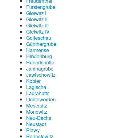
Freudenthal
Fürstengrube
Gleiwitz I
Gleiwitz II
Gleiwitz III
Gleiwitz IV
Golleschau
Günthergrube
Harmense
Hindenburg
Hubertshütte
Janinagrube
Jawischowitz
Kobier
Lagischa
Laurahütte
Lichtewerden
Mesersitz
Monowitz
Neu-Dachs
Neustadt
Plawy
Radostowitz