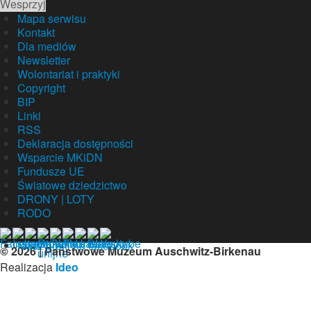
Wesprzyj
Mapa serwisu
Kontakt
Dla mediów
Newsletter
Wolontariat i praktyki
Copyright
BIP
Linki
RSS
Deklaracja dostępności
Wsparcie MKiDN
Fundusze UE
Światowe dziedzictwo
DRONY | LOTY
RODO
Nasz profil na facebook
© 2026 | Państwowe Muzeum Auschwitz-Birkenau
Realizacja
Ideo