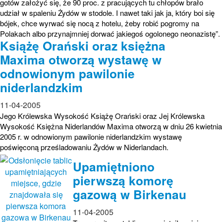
gotów założyć się, że 90 proc. z pracujących tu chłopów brało
udział w spaleniu Żydów w stodole. I nawet taki jak ja, który boi się
bójek, chce wyrwać się nocą z hotelu, żeby robić pogromy na
Polakach albo przynajmniej dorwać jakiegoś ogolonego neonazistę”.
Książę Orański oraz księżna
Maxima otworzą wystawę w
odnowionym pawilonie
niderlandzkim
11-04-2005
Jego Królewska Wysokość Książę Orański oraz Jej Królewska
Wysokość Księżna Niderlandów Maxima otworzą w dniu 26 kwietnia
2005 r. w odnowionym pawilonie niderlandzkim wystawę
poświęconą prześladowaniu Żydów w Niderlandach.
Upamiętniono
pierwszą komorę
gazową w Birkenau
11-04-2005