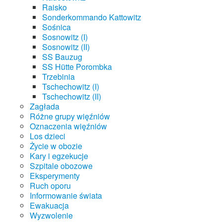
Raisko
Sonderkommando Kattowitz
Sośnica
Sosnowitz (I)
Sosnowitz (II)
SS Bauzug
SS Hütte Porombka
Trzebinia
Tschechowitz (I)
Tschechowitz (II)
Zagłada
Różne grupy więźniów
Oznaczenia więźniów
Los dzieci
Życie w obozie
Kary i egzekucje
Szpitale obozowe
Eksperymenty
Ruch oporu
Informowanie świata
Ewakuacja
Wyzwolenie