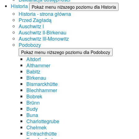
Historia
Pokaż menu niższego poziomu dla Historia
Historia - strona główna
Przed Zagładą
Auschwitz I
Auschwitz II-Birkenau
Auschwitz III-Monowitz
Podobozy
Pokaż menu niższego poziomu dla Podobozy
Altdorf
Althammer
Babitz
Birkenau
Bismarckhütte
Blechhammer
Bobrek
Brünn
Budy
Buna
Charlottegrube
Chełmek
Eintrachthütte