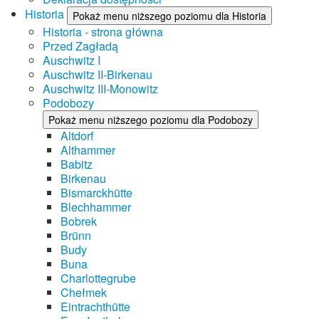
Historia
Pokaż menu niższego poziomu dla Historia
Historia - strona główna
Przed Zagładą
Auschwitz I
Auschwitz II-Birkenau
Auschwitz III-Monowitz
Podobozy
Pokaż menu niższego poziomu dla Podobozy
Altdorf
Althammer
Babitz
Birkenau
Bismarckhütte
Blechhammer
Bobrek
Brünn
Budy
Buna
Charlottegrube
Chełmek
Eintrachthütte