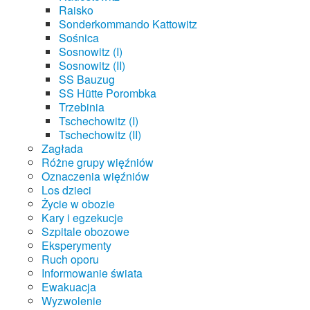
Raisko
Sonderkommando Kattowitz
Sośnica
Sosnowitz (I)
Sosnowitz (II)
SS Bauzug
SS Hütte Porombka
Trzebinia
Tschechowitz (I)
Tschechowitz (II)
Zagłada
Różne grupy więźniów
Oznaczenia więźniów
Los dzieci
Życie w obozie
Kary i egzekucje
Szpitale obozowe
Eksperymenty
Ruch oporu
Informowanie świata
Ewakuacja
Wyzwolenie