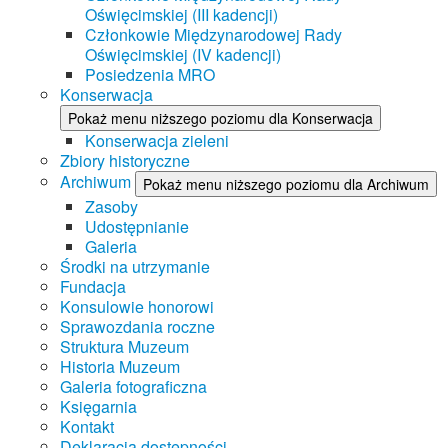
Oświęcimskiej (III kadencji)
Członkowie Międzynarodowej Rady
Oświęcimskiej (IV kadencji)
Posiedzenia MRO
Konserwacja
Pokaż menu niższego poziomu dla Konserwacja
Konserwacja zieleni
Zbiory historyczne
Archiwum
Pokaż menu niższego poziomu dla Archiwum
Zasoby
Udostępnianie
Galeria
Środki na utrzymanie
Fundacja
Konsulowie honorowi
Sprawozdania roczne
Struktura Muzeum
Historia Muzeum
Galeria fotograficzna
Księgarnia
Kontakt
Deklaracja dostępności