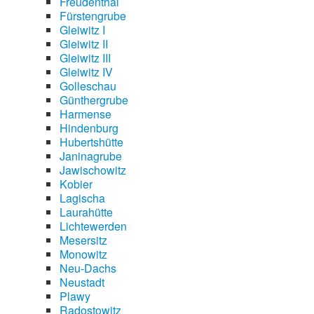
Freudenthal
Fürstengrube
Gleiwitz I
Gleiwitz II
Gleiwitz III
Gleiwitz IV
Golleschau
Günthergrube
Harmense
Hindenburg
Hubertshütte
Janinagrube
Jawischowitz
Kobier
Lagischa
Laurahütte
Lichtewerden
Mesersitz
Monowitz
Neu-Dachs
Neustadt
Plawy
Radostowitz