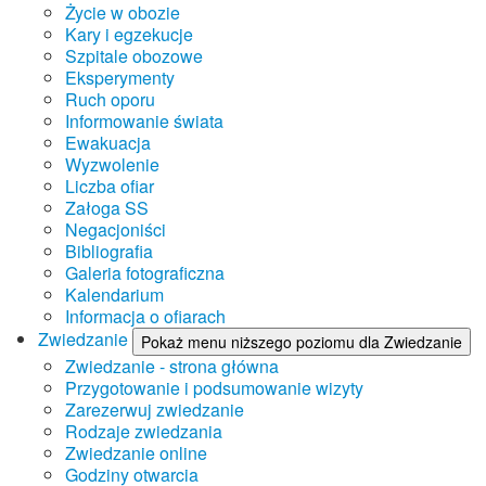
Życie w obozie
Kary i egzekucje
Szpitale obozowe
Eksperymenty
Ruch oporu
Informowanie świata
Ewakuacja
Wyzwolenie
Liczba ofiar
Załoga SS
Negacjoniści
Bibliografia
Galeria fotograficzna
Kalendarium
Informacja o ofiarach
Zwiedzanie
Pokaż menu niższego poziomu dla Zwiedzanie
Zwiedzanie - strona główna
Przygotowanie i podsumowanie wizyty
Zarezerwuj zwiedzanie
Rodzaje zwiedzania
Zwiedzanie online
Godziny otwarcia