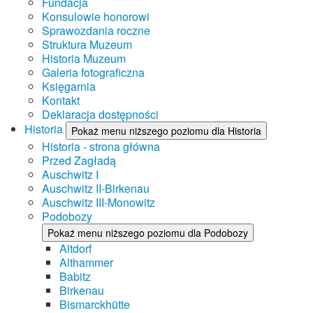
Fundacja
Konsulowie honorowi
Sprawozdania roczne
Struktura Muzeum
Historia Muzeum
Galeria fotograficzna
Księgarnia
Kontakt
Deklaracja dostępności
Historia
Pokaż menu niższego poziomu dla Historia
Historia - strona główna
Przed Zagładą
Auschwitz I
Auschwitz II-Birkenau
Auschwitz III-Monowitz
Podobozy
Pokaż menu niższego poziomu dla Podobozy
Altdorf
Althammer
Babitz
Birkenau
Bismarckhütte