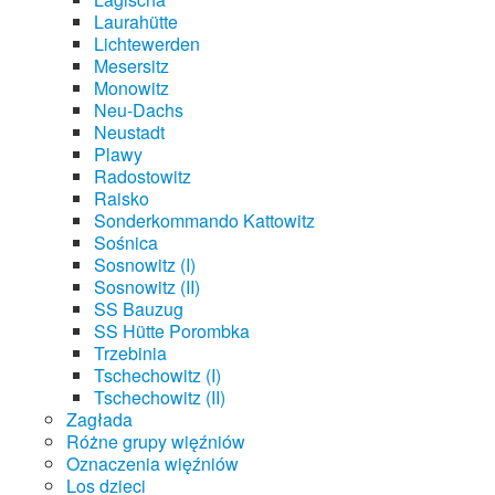
Laurahütte
Lichtewerden
Mesersitz
Monowitz
Neu-Dachs
Neustadt
Plawy
Radostowitz
Raisko
Sonderkommando Kattowitz
Sośnica
Sosnowitz (I)
Sosnowitz (II)
SS Bauzug
SS Hütte Porombka
Trzebinia
Tschechowitz (I)
Tschechowitz (II)
Zagłada
Różne grupy więźniów
Oznaczenia więźniów
Los dzieci