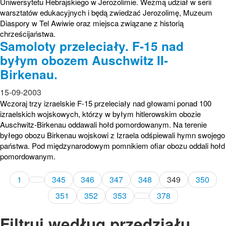
Uniwersytetu Hebrajskiego w Jerozolimie. Wezmą udział w serii
warsztatów edukacyjnych i będą zwiedzać Jerozolimę, Muzeum
Diaspory w Tel Awiwie oraz miejsca związane z historią
chrześcijaństwa.
Samoloty przeleciały. F-15 nad
byłym obozem Auschwitz II-
Birkenau.
15-09-2003
Wczoraj trzy izraelskie F-15 przeleciały nad głowami ponad 100
izraelskich wojskowych, którzy w byłym hitlerowskim obozie
Auschwitz-Birkenau oddawali hołd pomordowanym. Na terenie
byłego obozu Birkenau wojskowi z Izraela odśpiewali hymn swojego
państwa. Pod międzynarodowym pomnikiem ofiar obozu oddali hołd
pomordowanym.
1
345
346
347
348
349
350
351
352
353
378
Filtruj według przedziału