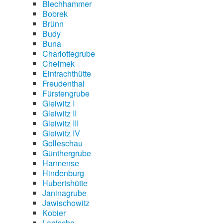
Blechhammer
Bobrek
Brünn
Budy
Buna
Charlottegrube
Chełmek
Eintrachthütte
Freudenthal
Fürstengrube
Gleiwitz I
Gleiwitz II
Gleiwitz III
Gleiwitz IV
Golleschau
Günthergrube
Harmense
Hindenburg
Hubertshütte
Janinagrube
Jawischowitz
Kobier
Lagischa