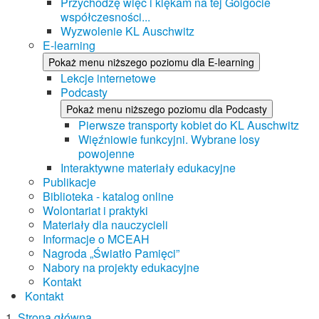
Przychodzę więc i klękam na tej Golgocie
współczesności...
Wyzwolenie KL Auschwitz
E-learning
Pokaż menu niższego poziomu dla E-learning
Lekcje internetowe
Podcasty
Pokaż menu niższego poziomu dla Podcasty
Pierwsze transporty kobiet do KL Auschwitz
Więźniowie funkcyjni. Wybrane losy
powojenne
Interaktywne materiały edukacyjne
Publikacje
Biblioteka - katalog online
Wolontariat i praktyki
Materiały dla nauczycieli
Informacje o MCEAH
Nagroda „Światło Pamięci”
Nabory na projekty edukacyjne
Kontakt
Kontakt
Strona główna