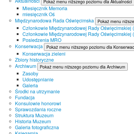
Aktualności
Pokaż menu niższego poziomu dla Aktualności
Miesięcznik Memoria
miesięcznik Oś
Międzynarodowa Rada Oświęcimska
Pokaż menu niższ
Członkowie Międzynarodowej Rady Oświęcimskiej (II
Członkowie Międzynarodowej Rady Oświęcimskiej (I
Posiedzenia MRO
Konserwacja
Pokaż menu niższego poziomu dla Konserwac
Konserwacja zieleni
Zbiory historyczne
Archiwum
Pokaż menu niższego poziomu dla Archiwum
Zasoby
Udostępnianie
Galeria
Środki na utrzymanie
Fundacja
Konsulowie honorowi
Sprawozdania roczne
Struktura Muzeum
Historia Muzeum
Galeria fotograficzna
Księgarnia