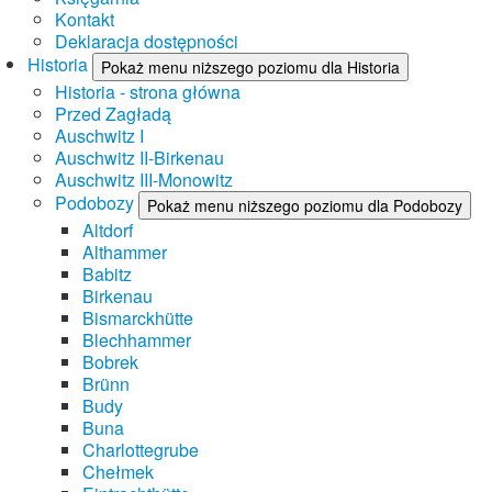
Kontakt
Deklaracja dostępności
Historia
Pokaż menu niższego poziomu dla Historia
Historia - strona główna
Przed Zagładą
Auschwitz I
Auschwitz II-Birkenau
Auschwitz III-Monowitz
Podobozy
Pokaż menu niższego poziomu dla Podobozy
Altdorf
Althammer
Babitz
Birkenau
Bismarckhütte
Blechhammer
Bobrek
Brünn
Budy
Buna
Charlottegrube
Chełmek