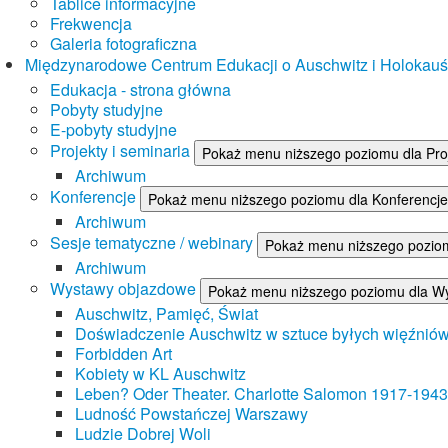
Tablice informacyjne
Frekwencja
Galeria fotograficzna
Międzynarodowe Centrum Edukacji o Auschwitz i Holokau
Edukacja - strona główna
Pobyty studyjne
E-pobyty studyjne
Projekty i seminaria
Pokaż menu niższego poziomu dla Proj
Archiwum
Konferencje
Pokaż menu niższego poziomu dla Konferencje
Archiwum
Sesje tematyczne / webinary
Pokaż menu niższego poziom
Archiwum
Wystawy objazdowe
Pokaż menu niższego poziomu dla W
Auschwitz, Pamięć, Świat
Doświadczenie Auschwitz w sztuce byłych więźnió
Forbidden Art
Kobiety w KL Auschwitz
Leben? Oder Theater. Charlotte Salomon 1917-1943
Ludność Powstańczej Warszawy
Ludzie Dobrej Woli