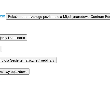
ście
Pokaż menu niższego poziomu dla Międzynarodowe Centrum Eduka
ekty i seminaria
u dla Sesje tematyczne / webinary
ystawy objazdowe
w