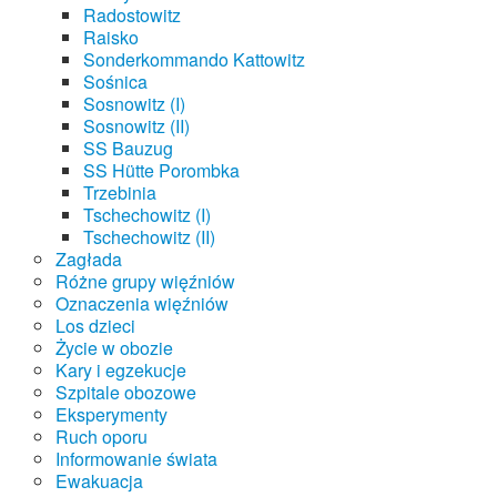
Radostowitz
Raisko
Sonderkommando Kattowitz
Sośnica
Sosnowitz (I)
Sosnowitz (II)
SS Bauzug
SS Hütte Porombka
Trzebinia
Tschechowitz (I)
Tschechowitz (II)
Zagłada
Różne grupy więźniów
Oznaczenia więźniów
Los dzieci
Życie w obozie
Kary i egzekucje
Szpitale obozowe
Eksperymenty
Ruch oporu
Informowanie świata
Ewakuacja