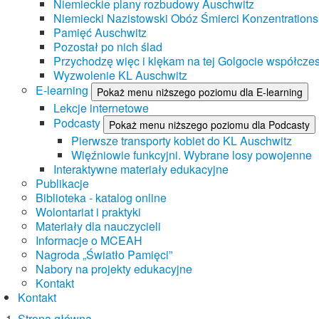
Niemieckie plany rozbudowy Auschwitz
Niemiecki Nazistowski Obóz Śmierci Konzentrations
Pamięć Auschwitz
Pozostał po nich ślad
Przychodzę więc i klękam na tej Golgocie współczes
Wyzwolenie KL Auschwitz
E-learning
Pokaż menu niższego poziomu dla E-learning
Lekcje internetowe
Podcasty
Pokaż menu niższego poziomu dla Podcasty
Pierwsze transporty kobiet do KL Auschwitz
Więźniowie funkcyjni. Wybrane losy powojenne
Interaktywne materiały edukacyjne
Publikacje
Biblioteka - katalog online
Wolontariat i praktyki
Materiały dla nauczycieli
Informacje o MCEAH
Nagroda „Światło Pamięci”
Nabory na projekty edukacyjne
Kontakt
Kontakt
Strona główna