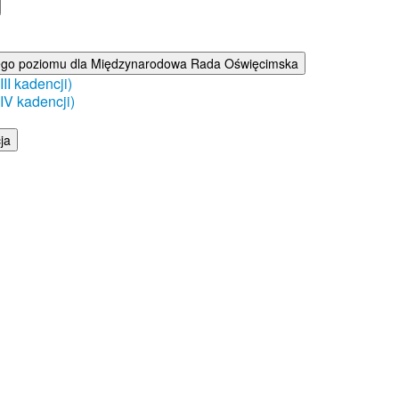
ego poziomu dla Międzynarodowa Rada Oświęcimska
I kadencji)
V kadencji)
ja