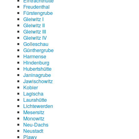
Eintrachthütte
Freudenthal
Fürstengrube
Gleiwitz I
Gleiwitz II
Gleiwitz III
Gleiwitz IV
Golleschau
Günthergrube
Harmense
Hindenburg
Hubertshütte
Janinagrube
Jawischowitz
Kobier
Lagischa
Laurahütte
Lichtewerden
Mesersitz
Monowitz
Neu-Dachs
Neustadt
Plawy