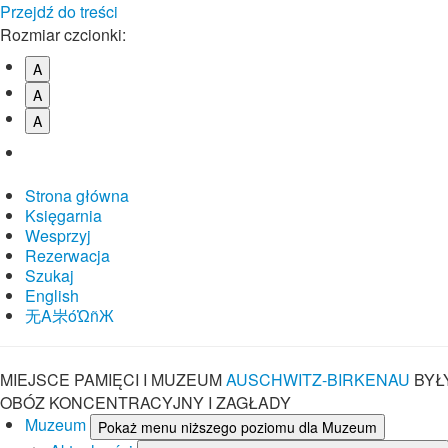
Przejdź do treści
Rozmiar czcionki:
A
A
A
Strona główna
Księgarnia
Wesprzyj
Rezerwacja
Szukaj
English
⽆A㞸óὨñЖ
MIEJSCE PAMIĘCI I MUZEUM
AUSCHWITZ-BIRKENAU
BYŁ
OBÓZ KONCENTRACYJNY I ZAGŁADY
Muzeum
Pokaż menu niższego poziomu dla Muzeum