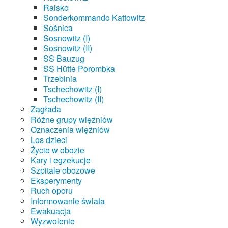
Raisko
Sonderkommando Kattowitz
Sośnica
Sosnowitz (I)
Sosnowitz (II)
SS Bauzug
SS Hütte Porombka
Trzebinia
Tschechowitz (I)
Tschechowitz (II)
Zagłada
Różne grupy więźniów
Oznaczenia więźniów
Los dzieci
Życie w obozie
Kary i egzekucje
Szpitale obozowe
Eksperymenty
Ruch oporu
Informowanie świata
Ewakuacja
Wyzwolenie