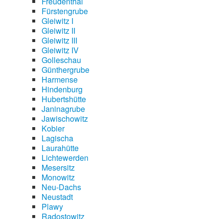
Freudenthal
Fürstengrube
Gleiwitz I
Gleiwitz II
Gleiwitz III
Gleiwitz IV
Golleschau
Günthergrube
Harmense
Hindenburg
Hubertshütte
Janinagrube
Jawischowitz
Kobier
Lagischa
Laurahütte
Lichtewerden
Mesersitz
Monowitz
Neu-Dachs
Neustadt
Plawy
Radostowitz