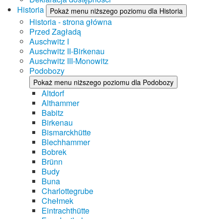
Historia
Pokaż menu niższego poziomu dla Historia
Historia - strona główna
Przed Zagładą
Auschwitz I
Auschwitz II-Birkenau
Auschwitz III-Monowitz
Podobozy
Pokaż menu niższego poziomu dla Podobozy
Altdorf
Althammer
Babitz
Birkenau
Bismarckhütte
Blechhammer
Bobrek
Brünn
Budy
Buna
Charlottegrube
Chełmek
Eintrachthütte