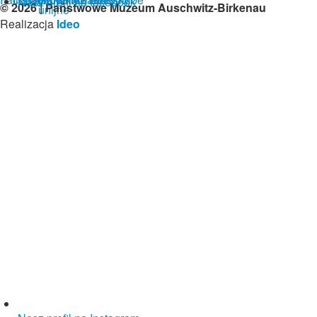
Nasz profil na facebook
© 2026 | Państwowe Muzeum Auschwitz-Birkenau
Realizacja
Ideo