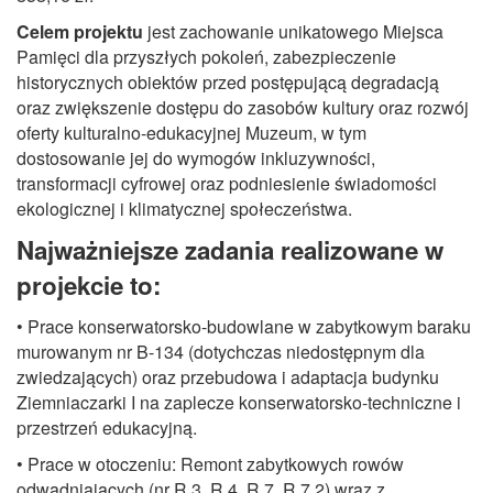
Celem projektu
jest zachowanie unikatowego Miejsca
Pamięci dla przyszłych pokoleń, zabezpieczenie
historycznych obiektów przed postępującą degradacją
oraz zwiększenie dostępu do zasobów kultury oraz rozwój
oferty kulturalno-edukacyjnej Muzeum, w tym
dostosowanie jej do wymogów inkluzywności,
transformacji cyfrowej oraz podniesienie świadomości
ekologicznej i klimatycznej społeczeństwa.
Najważniejsze zadania realizowane w
projekcie to:
• Prace konserwatorsko-budowlane w zabytkowym baraku
murowanym nr B-134 (dotychczas niedostępnym dla
zwiedzających) oraz przebudowa i adaptacja budynku
Ziemniaczarki I na zaplecze konserwatorsko-techniczne i
przestrzeń edukacyjną.
• Prace w otoczeniu: Remont zabytkowych rowów
odwadniających (nr R.3, R.4, R.7, R.7.2) wraz z