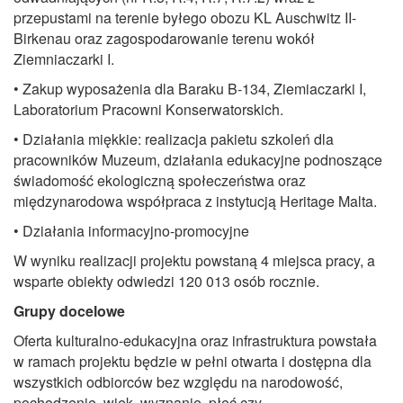
przepustami na terenie byłego obozu KL Auschwitz II-
Birkenau oraz zagospodarowanie terenu wokół
Ziemniaczarki I.
• Zakup wyposażenia dla Baraku B-134, Ziemiaczarki I,
Laboratorium Pracowni Konserwatorskich.
• Działania miękkie: realizacja pakietu szkoleń dla
pracowników Muzeum, działania edukacyjne podnoszące
świadomość ekologiczną społeczeństwa oraz
międzynarodowa współpraca z instytucją Heritage Malta.
• Działania informacyjno-promocyjne
W wyniku realizacji projektu powstaną 4 miejsca pracy, a
wsparte obiekty odwiedzi 120 013 osób rocznie.
Grupy docelowe
Oferta kulturalno-edukacyjna oraz infrastruktura powstała
w ramach projektu będzie w pełni otwarta i dostępna dla
wszystkich odbiorców bez względu na narodowość,
pochodzenie, wiek, wyznanie, płeć czy