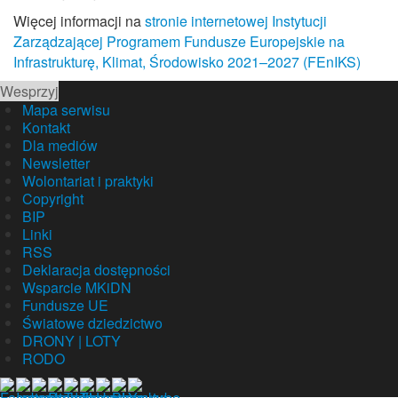
Więcej informacji na
stronie internetowej Instytucji
Zarządzającej Programem Fundusze Europejskie na
Infrastrukturę, Klimat, Środowisko 2021–2027 (FEnIKS)
Wesprzyj
Mapa serwisu
Kontakt
Dla mediów
Newsletter
Wolontariat i praktyki
Copyright
BIP
Linki
RSS
Deklaracja dostępności
Wsparcie MKiDN
Fundusze UE
Światowe dziedzictwo
DRONY | LOTY
RODO