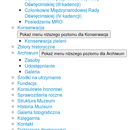
Oświęcimskiej (III kadencji)
Członkowie Międzynarodowej Rady
Oświęcimskiej (IV kadencji)
Posiedzenia MRO
Konserwacja
Pokaż menu niższego poziomu dla Konserwacja
Konserwacja zieleni
Zbiory historyczne
Archiwum
Pokaż menu niższego poziomu dla Archiwum
Zasoby
Udostępnianie
Galeria
Środki na utrzymanie
Fundacja
Konsulowie honorowi
Sprawozdania roczne
Struktura Muzeum
Historia Muzeum
Galeria fotograficzna
Księgarnia
Kontakt
Deklaracja dostępności