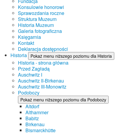
Fundacja
Konsulowie honorowi
Sprawozdania roczne
Struktura Muzeum
Historia Muzeum
Galeria fotograficzna
Księgarnia
Kontakt
Deklaracja dostępności
Historia
Pokaż menu niższego poziomu dla Historia
Historia - strona główna
Przed Zagładą
Auschwitz I
Auschwitz II-Birkenau
Auschwitz III-Monowitz
Podobozy
Pokaż menu niższego poziomu dla Podobozy
Altdorf
Althammer
Babitz
Birkenau
Bismarckhütte