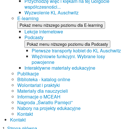
Przychodzę więc i klękam na tej Golgocie
współczesności...
Wyzwolenie KL Auschwitz
E-learning
Pokaż menu niższego poziomu dla E-learning
Lekcje internetowe
Podcasty
Pokaż menu niższego poziomu dla Podcasty
Pierwsze transporty kobiet do KL Auschwitz
Więźniowie funkcyjni. Wybrane losy
powojenne
Interaktywne materiały edukacyjne
Publikacje
Biblioteka - katalog online
Wolontariat i praktyki
Materiały dla nauczycieli
Informacje o MCEAH
Nagroda „Światło Pamięci”
Nabory na projekty edukacyjne
Kontakt
Kontakt
Strona główna