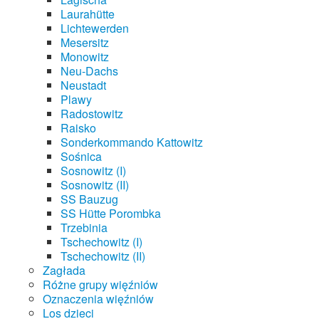
Laurahütte
Lichtewerden
Mesersitz
Monowitz
Neu-Dachs
Neustadt
Plawy
Radostowitz
Raisko
Sonderkommando Kattowitz
Sośnica
Sosnowitz (I)
Sosnowitz (II)
SS Bauzug
SS Hütte Porombka
Trzebinia
Tschechowitz (I)
Tschechowitz (II)
Zagłada
Różne grupy więźniów
Oznaczenia więźniów
Los dzieci