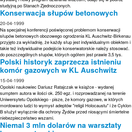
studyjną po Stanach Zjednoczonych.
Konserwacja słupów betonowych
20-04-1999
Na specjalnej konferencji poświęconej problemom konserwacji
słupów betonowych obozowego ogrodzenia KL Auschwitz-Birkenau
przyjęto za wykładnię, że każdy słup jest indywidualnym obiektem i
takie też indywidualne podejście konserwatorskie należy stosować.
do poszczególnych słupów, których ogółem jest prawie 3,5 tys.
Polski historyk zaprzecza istnieniu
komór gazowych w KL Auschwitz
15-04-1999
Opolski naukowiec Dariusz Ratajczak w książce - wydanej
sumptem autora w ilości ok. 250 egz. i rozprowadzanej na terenie
Uniwersytetu Opolskiego - pisze, że komory gazowe, w których
mordowano ludzi to wymysł adeptów "religii Holocaustu" i że Cyklon
B służył wyłącznie dla ochrony Żydów przed niosącymi śmiertelne
niebezpieczeństwo wszami.
Niemal 3 mln dolarów na warsztaty