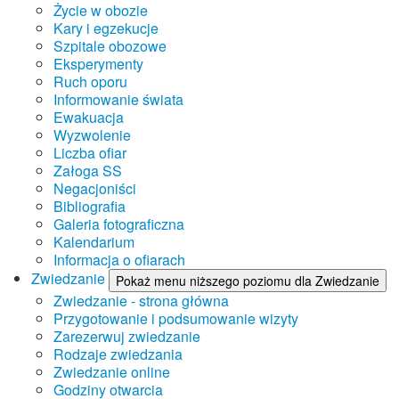
Życie w obozie
Kary i egzekucje
Szpitale obozowe
Eksperymenty
Ruch oporu
Informowanie świata
Ewakuacja
Wyzwolenie
Liczba ofiar
Załoga SS
Negacjoniści
Bibliografia
Galeria fotograficzna
Kalendarium
Informacja o ofiarach
Zwiedzanie
Pokaż menu niższego poziomu dla Zwiedzanie
Zwiedzanie - strona główna
Przygotowanie i podsumowanie wizyty
Zarezerwuj zwiedzanie
Rodzaje zwiedzania
Zwiedzanie online
Godziny otwarcia