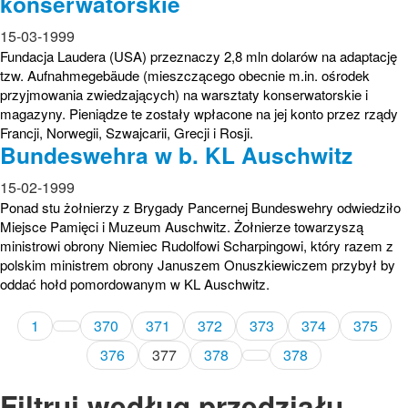
konserwatorskie
15-03-1999
Fundacja Laudera (USA) przeznaczy 2,8 mln dolarów na adaptację
tzw. Aufnahmegebäude (mieszczącego obecnie m.in. ośrodek
przyjmowania zwiedzających) na warsztaty konserwatorskie i
magazyny. Pieniądze te zostały wpłacone na jej konto przez rządy
Francji, Norwegii, Szwajcarii, Grecji i Rosji.
Bundeswehra w b. KL Auschwitz
15-02-1999
Ponad stu żołnierzy z Brygady Pancernej Bundeswehry odwiedziło
Miejsce Pamięci i Muzeum Auschwitz. Żołnierze towarzyszą
ministrowi obrony Niemiec Rudolfowi Scharpingowi, który razem z
polskim ministrem obrony Januszem Onuszkiewiczem przybył by
oddać hołd pomordowanym w KL Auschwitz.
1
370
371
372
373
374
375
376
377
378
378
Filtruj według przedziału