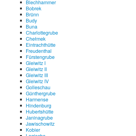
Blechhammer
Bobrek
Brünn
Budy
Buna
Charlottegrube
Chełmek
Eintrachthütte
Freudenthal
Fürstengrube
Gleiwitz I
Gleiwitz II
Gleiwitz III
Gleiwitz IV
Golleschau
Günthergrube
Harmense
Hindenburg
Hubertshütte
Janinagrube
Jawischowitz
Kobier
Lagischa