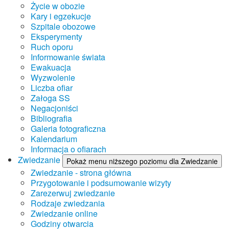
Życie w obozie
Kary i egzekucje
Szpitale obozowe
Eksperymenty
Ruch oporu
Informowanie świata
Ewakuacja
Wyzwolenie
Liczba ofiar
Załoga SS
Negacjoniści
Bibliografia
Galeria fotograficzna
Kalendarium
Informacja o ofiarach
Zwiedzanie
Pokaż menu niższego poziomu dla Zwiedzanie
Zwiedzanie - strona główna
Przygotowanie i podsumowanie wizyty
Zarezerwuj zwiedzanie
Rodzaje zwiedzania
Zwiedzanie online
Godziny otwarcia