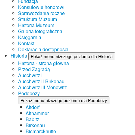
Fundacja
Konsulowie honorowi
Sprawozdania roczne
Struktura Muzeum
Historia Muzeum
Galeria fotograficzna
Księgarnia
Kontakt
Deklaracja dostępności
Historia
Pokaż menu niższego poziomu dla Historia
Historia - strona główna
Przed Zagładą
Auschwitz I
Auschwitz II-Birkenau
Auschwitz III-Monowitz
Podobozy
Pokaż menu niższego poziomu dla Podobozy
Altdorf
Althammer
Babitz
Birkenau
Bismarckhütte