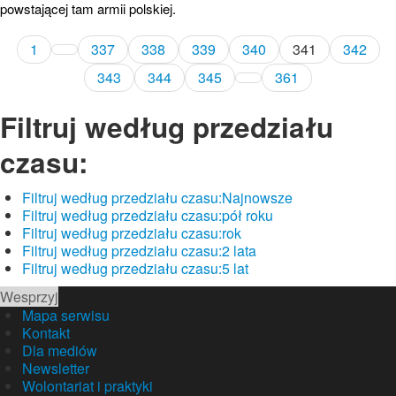
powstającej tam armii polskiej.
1
337
338
339
340
341
342
343
344
345
361
Filtruj według przedziału
czasu:
Filtruj według przedziału czasu:
Najnowsze
Filtruj według przedziału czasu:
pół roku
Filtruj według przedziału czasu:
rok
Filtruj według przedziału czasu:
2 lata
Filtruj według przedziału czasu:
5 lat
Wesprzyj
Mapa serwisu
Kontakt
Dla mediów
Newsletter
Wolontariat i praktyki