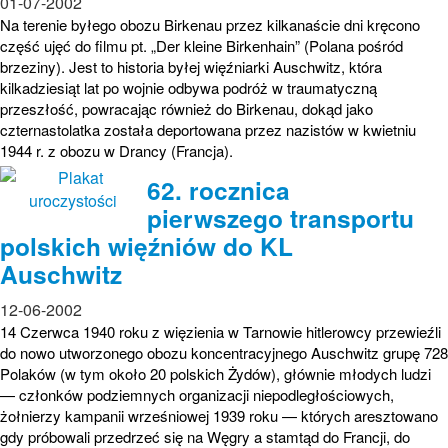
01-07-2002
Na terenie byłego obozu Birkenau przez kilkanaście dni kręcono
część ujęć do filmu pt. „Der kleine Birkenhain” (Polana pośród
brzeziny). Jest to historia byłej więźniarki Auschwitz, która
kilkadziesiąt lat po wojnie odbywa podróż w traumatyczną
przeszłość, powracając również do Birkenau, dokąd jako
czternastolatka została deportowana przez nazistów w kwietniu
1944 r. z obozu w Drancy (Francja).
62. rocznica
pierwszego transportu
polskich więźniów do KL
Auschwitz
12-06-2002
14 Czerwca 1940 roku z więzienia w Tarnowie hitlerowcy przewieźli
do nowo utworzonego obozu koncentracyjnego Auschwitz grupę 728
Polaków (w tym około 20 polskich Żydów), głównie młodych ludzi
— członków podziemnych organizacji niepodległościowych,
żołnierzy kampanii wrześniowej 1939 roku — których aresztowano
gdy próbowali przedrzeć się na Węgry a stamtąd do Francji, do