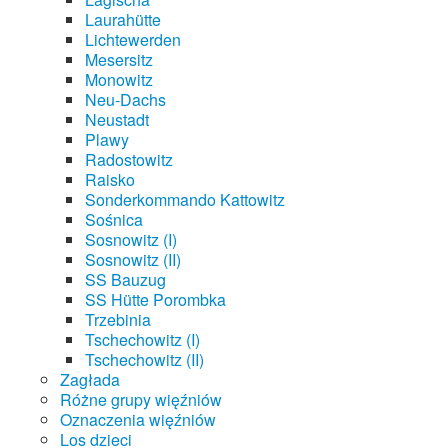
Laurahütte
Lichtewerden
Mesersitz
Monowitz
Neu-Dachs
Neustadt
Plawy
Radostowitz
Raisko
Sonderkommando Kattowitz
Sośnica
Sosnowitz (I)
Sosnowitz (II)
SS Bauzug
SS Hütte Porombka
Trzebinia
Tschechowitz (I)
Tschechowitz (II)
Zagłada
Różne grupy więźniów
Oznaczenia więźniów
Los dzieci