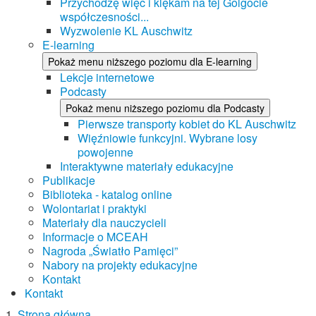
Przychodzę więc i klękam na tej Golgocie
współczesności...
Wyzwolenie KL Auschwitz
E-learning
Pokaż menu niższego poziomu dla E-learning
Lekcje internetowe
Podcasty
Pokaż menu niższego poziomu dla Podcasty
Pierwsze transporty kobiet do KL Auschwitz
Więźniowie funkcyjni. Wybrane losy
powojenne
Interaktywne materiały edukacyjne
Publikacje
Biblioteka - katalog online
Wolontariat i praktyki
Materiały dla nauczycieli
Informacje o MCEAH
Nagroda „Światło Pamięci”
Nabory na projekty edukacyjne
Kontakt
Kontakt
Strona główna