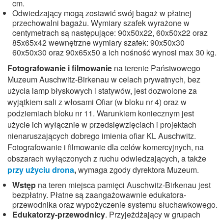
cm.
Odwiedzający mogą zostawić swój bagaż w płatnej
przechowalni bagażu. Wymiary szafek wyrażone w
centymetrach są następujące: 90x50x22, 60x50x22 oraz
85x65x42 wewnętrzne wymiary szafek: 90x50x30
60x50x30 oraz 90x65x50 a ich nośność wynosi max 30 kg.
Fotografowanie i filmowanie
na terenie Państwowego
Muzeum Auschwitz-Birkenau w celach prywatnych, bez
użycia lamp błyskowych i statywów, jest dozwolone za
wyjątkiem sali z włosami Ofiar (w bloku nr 4) oraz w
podziemiach bloku nr 11. Warunkiem koniecznym jest
użycie ich wyłącznie w przedsięwzięciach i projektach
nienaruszających dobrego imienia ofiar KL Auschwitz.
Fotografowanie i filmowanie dla celów komercyjnych, na
obszarach wyłączonych z ruchu odwiedzających, a także
przy użyciu drona
,
wymaga zgody dyrektora Muzeum.
Wstęp
na teren miejsca pamięci Auschwitz-Birkenau jest
bezpłatny. Płatne są zaangażowawnie edukatora-
przewodnika oraz wypożyczenie systemu słuchawkowego.
Edukatorzy-przewodnicy
. Przyjeżdżający w grupach