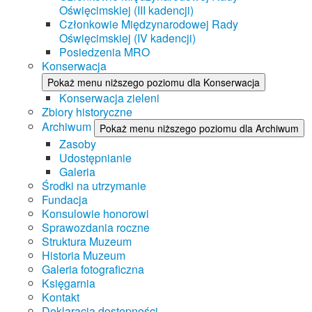
Oświęcimskiej (III kadencji)
Członkowie Międzynarodowej Rady
Oświęcimskiej (IV kadencji)
Posiedzenia MRO
Konserwacja
Pokaż menu niższego poziomu dla Konserwacja
Konserwacja zieleni
Zbiory historyczne
Archiwum
Pokaż menu niższego poziomu dla Archiwum
Zasoby
Udostępnianie
Galeria
Środki na utrzymanie
Fundacja
Konsulowie honorowi
Sprawozdania roczne
Struktura Muzeum
Historia Muzeum
Galeria fotograficzna
Księgarnia
Kontakt
Deklaracja dostępności