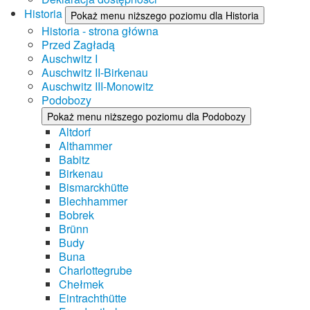
Historia
Pokaż menu niższego poziomu dla Historia
Historia - strona główna
Przed Zagładą
Auschwitz I
Auschwitz II-Birkenau
Auschwitz III-Monowitz
Podobozy
Pokaż menu niższego poziomu dla Podobozy
Altdorf
Althammer
Babitz
Birkenau
Bismarckhütte
Blechhammer
Bobrek
Brünn
Budy
Buna
Charlottegrube
Chełmek
Eintrachthütte