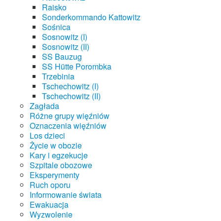
Raisko
Sonderkommando Kattowitz
Sośnica
Sosnowitz (I)
Sosnowitz (II)
SS Bauzug
SS Hütte Porombka
Trzebinia
Tschechowitz (I)
Tschechowitz (II)
Zagłada
Różne grupy więźniów
Oznaczenia więźniów
Los dzieci
Życie w obozie
Kary i egzekucje
Szpitale obozowe
Eksperymenty
Ruch oporu
Informowanie świata
Ewakuacja
Wyzwolenie