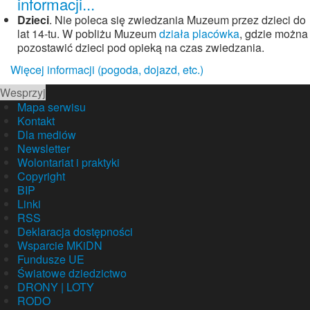
informacji...
Dzieci
. Nie poleca się zwiedzania Muzeum przez dzieci do
lat 14-tu. W pobliżu Muzeum
działa placówka
, gdzie można
pozostawić dzieci pod opieką na czas zwiedzania.
Więcej informacji (pogoda, dojazd, etc.)
Wesprzyj
Mapa serwisu
Kontakt
Dla mediów
Newsletter
Wolontariat i praktyki
Copyright
BIP
Linki
RSS
Deklaracja dostępności
Wsparcie MKiDN
Fundusze UE
Światowe dziedzictwo
DRONY | LOTY
RODO