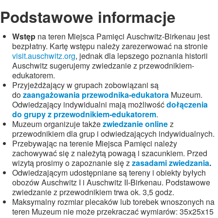
Podstawowe informacje
Wstęp
na teren Miejsca Pamięci Auschwitz-Birkenau jest
bezpłatny. Kartę wstępu należy zarezerwować na stronie
visit.auschwitz.org
, jednak dla lepszego poznania historii
Auschwitz sugerujemy zwiedzanie z przewodnikiem-
edukatorem.
Przyjeżdżający w grupach zobowiązani są
do
zaangażowania przewodnika-edukatora
Muzeum.
Odwiedzający indywidualni mają możliwość
dołączenia
do grupy z przewodnikiem-edukatorem
.
Muzeum organizuje także
zwiedzanie online
z
przewodnikiem dla grup i odwiedzających indywidualnych.
Przebywając na terenie Miejsca Pamięci należy
zachowywać się z należytą powagą i szacunkiem. Przed
wizytą prosimy o zapoznanie się z
zasadami zwiedzania
.
Odwiedzającym udostępniane są tereny i obiekty byłych
obozów Auschwitz I i Auschwitz II-Birkenau. Podstawowe
zwiedzanie z przewodnikiem trwa ok. 3,5 godz.
Maksymalny rozmiar plecaków lub torebek wnoszonych na
teren Muzeum nie może przekraczać wymiarów: 35x25x15