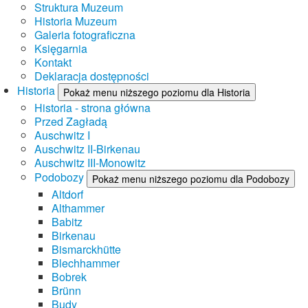
Struktura Muzeum
Historia Muzeum
Galeria fotograficzna
Księgarnia
Kontakt
Deklaracja dostępności
Historia
Pokaż menu niższego poziomu dla Historia
Historia - strona główna
Przed Zagładą
Auschwitz I
Auschwitz II-Birkenau
Auschwitz III-Monowitz
Podobozy
Pokaż menu niższego poziomu dla Podobozy
Altdorf
Althammer
Babitz
Birkenau
Bismarckhütte
Blechhammer
Bobrek
Brünn
Budy