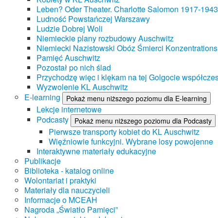
Leben? Oder Theater. Charlotte Salomon 1917-1943
Ludność Powstańczej Warszawy
Ludzie Dobrej Woli
Niemieckie plany rozbudowy Auschwitz
Niemiecki Nazistowski Obóz Śmierci Konzentrations
Pamięć Auschwitz
Pozostał po nich ślad
Przychodzę więc i klękam na tej Golgocie współczes
Wyzwolenie KL Auschwitz
E-learning
Pokaż menu niższego poziomu dla E-learning
Lekcje internetowe
Podcasty
Pokaż menu niższego poziomu dla Podcasty
Pierwsze transporty kobiet do KL Auschwitz
Więźniowie funkcyjni. Wybrane losy powojenne
Interaktywne materiały edukacyjne
Publikacje
Biblioteka - katalog online
Wolontariat i praktyki
Materiały dla nauczycieli
Informacje o MCEAH
Nagroda „Światło Pamięci”