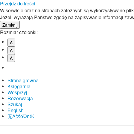
Przejdź do treści
W serwisie oraz na stronach zależnych są wykorzystywane pli
Jeżeli wyrażają Państwo zgodę na zapisywanie informacji zawar
Rozmiar czcionki:
A
A
A
Strona główna
Księgarnia
Wesprzyj
Rezerwacja
Szukaj
English
⽆A㞸óὨñЖ