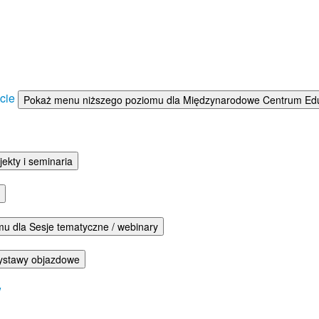
ście
Pokaż menu niższego poziomu dla Międzynarodowe Centrum Eduka
ekty i seminaria
u dla Sesje tematyczne / webinary
ystawy objazdowe
w