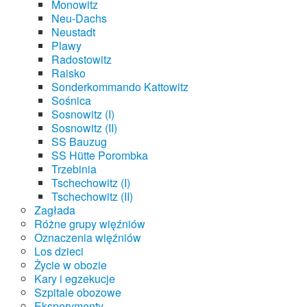
Monowitz
Neu-Dachs
Neustadt
Plawy
Radostowitz
Raisko
Sonderkommando Kattowitz
Sośnica
Sosnowitz (I)
Sosnowitz (II)
SS Bauzug
SS Hütte Porombka
Trzebinia
Tschechowitz (I)
Tschechowitz (II)
Zagłada
Różne grupy więźniów
Oznaczenia więźniów
Los dzieci
Życie w obozie
Kary i egzekucje
Szpitale obozowe
Eksperymenty