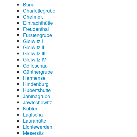
Buna
Charlottegrube
Chełmek
Eintrachthütte
Freudenthal
Fürstengrube
Gleiwitz I
Gleiwitz II
Gleiwitz III
Gleiwitz IV
Golleschau
Günthergrube
Harmense
Hindenburg
Hubertshütte
Janinagrube
Jawischowitz
Kobier
Lagischa
Laurahütte
Lichtewerden
Mesersitz