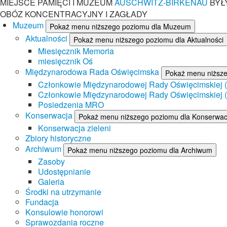
MIEJSCE PAMIĘCI I MUZEUM
AUSCHWITZ-BIRKENAU
BYŁ
OBÓZ KONCENTRACYJNY I ZAGŁADY
Muzeum
Pokaż menu niższego poziomu dla Muzeum
Aktualności
Pokaż menu niższego poziomu dla Aktualności
Miesięcznik Memoria
miesięcznik Oś
Międzynarodowa Rada Oświęcimska
Pokaż menu niższ
Członkowie Międzynarodowej Rady Oświęcimskiej (II
Członkowie Międzynarodowej Rady Oświęcimskiej (I
Posiedzenia MRO
Konserwacja
Pokaż menu niższego poziomu dla Konserwac
Konserwacja zieleni
Zbiory historyczne
Archiwum
Pokaż menu niższego poziomu dla Archiwum
Zasoby
Udostępnianie
Galeria
Środki na utrzymanie
Fundacja
Konsulowie honorowi
Sprawozdania roczne