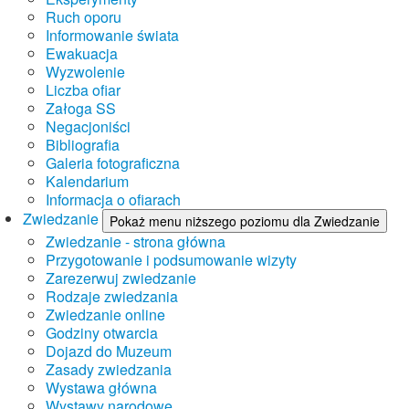
Ruch oporu
Informowanie świata
Ewakuacja
Wyzwolenie
Liczba ofiar
Załoga SS
Negacjoniści
Bibliografia
Galeria fotograficzna
Kalendarium
Informacja o ofiarach
Zwiedzanie
Pokaż menu niższego poziomu dla Zwiedzanie
Zwiedzanie - strona główna
Przygotowanie i podsumowanie wizyty
Zarezerwuj zwiedzanie
Rodzaje zwiedzania
Zwiedzanie online
Godziny otwarcia
Dojazd do Muzeum
Zasady zwiedzania
Wystawa główna
Wystawy narodowe