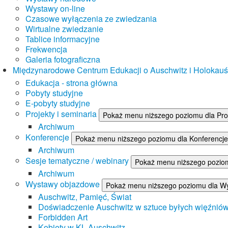
Wystawy on-line
Czasowe wyłączenia ze zwiedzania
Wirtualne zwiedzanie
Tablice informacyjne
Frekwencja
Galeria fotograficzna
Międzynarodowe Centrum Edukacji o Auschwitz i Holokau
Edukacja - strona główna
Pobyty studyjne
E-pobyty studyjne
Projekty i seminaria
Pokaż menu niższego poziomu dla Proj
Archiwum
Konferencje
Pokaż menu niższego poziomu dla Konferencje
Archiwum
Sesje tematyczne / webinary
Pokaż menu niższego poziom
Archiwum
Wystawy objazdowe
Pokaż menu niższego poziomu dla W
Auschwitz, Pamięć, Świat
Doświadczenie Auschwitz w sztuce byłych więźnió
Forbidden Art
Kobiety w KL Auschwitz