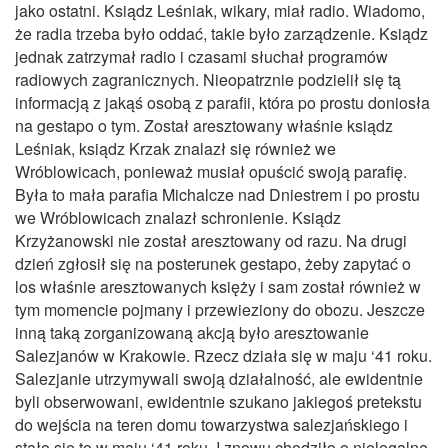
jako ostatni. Ksiądz Leśniak, wikary, miał radio. Wiadomo,
że radia trzeba było oddać, takie było zarządzenie. Ksiądz
jednak zatrzymał radio i czasami słuchał programów
radiowych zagranicznych. Nieopatrznie podzielił się tą
informacją z jakąś osobą z parafii, która po prostu doniosła
na gestapo o tym. Został aresztowany właśnie ksiądz
Leśniak, ksiądz Krzak znalazł się również we
Wróblowicach, ponieważ musiał opuścić swoją parafię.
Była to mała parafia Michalcze nad Dniestrem i po prostu
we Wróblowicach znalazł schronienie. Ksiądz
Krzyżanowski nie został aresztowany od razu. Na drugi
dzień zgłosił się na posterunek gestapo, żeby zapytać o
los właśnie aresztowanych księży i sam został również w
tym momencie pojmany i przewieziony do obozu. Jeszcze
inną taką zorganizowaną akcją było aresztowanie
Salezjanów w Krakowie. Rzecz działa się w maju ‘41 roku.
Salezjanie utrzymywali swoją działalność, ale ewidentnie
byli obserwowani, ewidentnie szukano jakiegoś pretekstu
do wejścia na teren domu towarzystwa salezjańskiego i
stało się to w maju ‘41 roku. I znowu chodziło o nielegalne