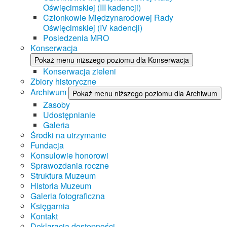
Oświęcimskiej (III kadencji)
Członkowie Międzynarodowej Rady
Oświęcimskiej (IV kadencji)
Posiedzenia MRO
Konserwacja
Pokaż menu niższego poziomu dla Konserwacja
Konserwacja zieleni
Zbiory historyczne
Archiwum
Pokaż menu niższego poziomu dla Archiwum
Zasoby
Udostępnianie
Galeria
Środki na utrzymanie
Fundacja
Konsulowie honorowi
Sprawozdania roczne
Struktura Muzeum
Historia Muzeum
Galeria fotograficzna
Księgarnia
Kontakt
Deklaracja dostępności