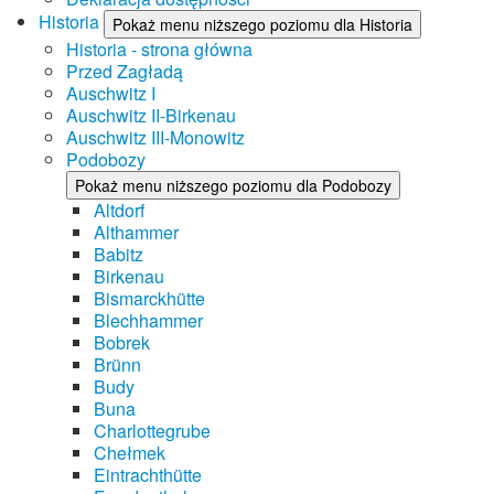
Historia
Pokaż menu niższego poziomu dla Historia
Historia - strona główna
Przed Zagładą
Auschwitz I
Auschwitz II-Birkenau
Auschwitz III-Monowitz
Podobozy
Pokaż menu niższego poziomu dla Podobozy
Altdorf
Althammer
Babitz
Birkenau
Bismarckhütte
Blechhammer
Bobrek
Brünn
Budy
Buna
Charlottegrube
Chełmek
Eintrachthütte