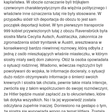
kapłaństwa. W obozie oznaczanie byli trójkątem
czerwonym charakterystycznym dla więźnia politycznego i
właściwie inne oznaczenia tutaj nie były stosowane. W
przypadku sióstr ich deportacja do obozu to jest sam
początek deportacji kobiet. W tym pierwszym transporcie
999 kobiet przywiezionych tutaj z obozu Ravensbrück była
siostra Maria Cecylia Autsch, Austriaczka, zakonnica ze
zgromadzenia sióstr trynitarek w Austrii, aresztowana w
konsekwencji bardzo niewinnej rozmowy, którą odbyła z
jedną z osób mieszkających właśnie miasteczku, w którym
siostry miały swój dom zakonny. Otóż ta osoba opowiadała
o sytuacji rodzinnej. Wiadomo, wówczas mężczyźni byli
powoływani do wojska, te informacje docierały, o sytuacji
dużo rodzin otrzymywało informacje o śmierci swoich
krewnych i siostra tak chciała, pewnie takie miała intencje,
zwróciła się z takim współczuciem do swojej rozmówczyni,
że Hitler będzie musiał zapłacić za to okrucieństwo, które
tak dotyka wszystkich. No i ta jej wypowiedź została
odczytana zupełnie inaczej. Doniesiono na gestapo o tym,
że siostra się wypowiada wrogo na temat Hitlera. Została