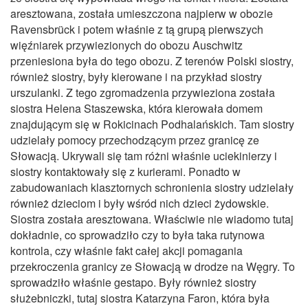
aresztowana, została umieszczona najpierw w obozie
Ravensbrück i potem właśnie z tą grupą pierwszych
więźniarek przywiezionych do obozu Auschwitz
przeniesiona była do tego obozu. Z terenów Polski siostry,
również siostry, były kierowane i na przykład siostry
urszulanki. Z tego zgromadzenia przywieziona została
siostra Helena Staszewska, która kierowała domem
znajdującym się w Rokicinach Podhalańskich. Tam siostry
udzielały pomocy przechodzącym przez granicę ze
Słowacją. Ukrywali się tam różni właśnie uciekinierzy i
siostry kontaktowały się z kurierami. Ponadto w
zabudowaniach klasztornych schronienia siostry udzielały
również dzieciom i były wśród nich dzieci żydowskie.
Siostra została aresztowana. Właściwie nie wiadomo tutaj
dokładnie, co sprowadziło czy to była taka rutynowa
kontrola, czy właśnie fakt całej akcji pomagania
przekroczenia granicy ze Słowacją w drodze na Węgry. To
sprowadziło właśnie gestapo. Były również siostry
służebniczki, tutaj siostra Katarzyna Faron, która była