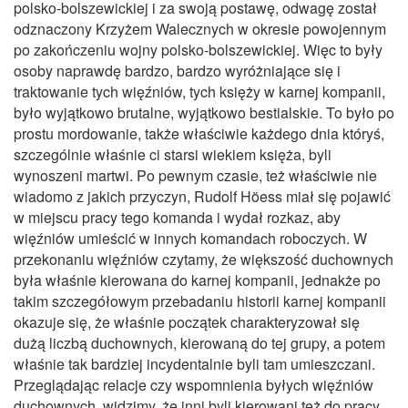
polsko-bolszewickiej i za swoją postawę, odwagę został
odznaczony Krzyżem Walecznych w okresie powojennym
po zakończeniu wojny polsko-bolszewickiej. Więc to były
osoby naprawdę bardzo, bardzo wyróżniające się i
traktowanie tych więźniów, tych księży w karnej kompanii,
było wyjątkowo brutalne, wyjątkowo bestialskie. To było po
prostu mordowanie, także właściwie każdego dnia któryś,
szczególnie właśnie ci starsi wiekiem księża, byli
wynoszeni martwi. Po pewnym czasie, też właściwie nie
wiadomo z jakich przyczyn, Rudolf Höess miał się pojawić
w miejscu pracy tego komanda i wydał rozkaz, aby
więźniów umieścić w innych komandach roboczych. W
przekonaniu więźniów czytamy, że większość duchownych
była właśnie kierowana do karnej kompanii, jednakże po
takim szczegółowym przebadaniu historii karnej kompanii
okazuje się, że właśnie początek charakteryzował się
dużą liczbą duchownych, kierowaną do tej grupy, a potem
właśnie tak bardziej incydentalnie byli tam umieszczani.
Przeglądając relacje czy wspomnienia byłych więźniów
duchownych, widzimy, że inni byli kierowani też do pracy