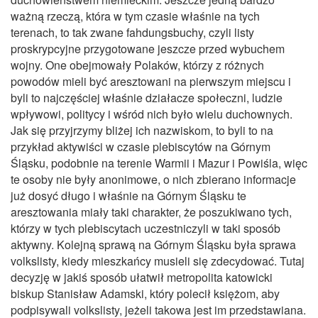
ważną rzeczą, która w tym czasie właśnie na tych
terenach, to tak zwane fahdungsbuchy, czyli listy
proskrypcyjne przygotowane jeszcze przed wybuchem
wojny. One obejmowały Polaków, którzy z różnych
powodów mieli być aresztowani na pierwszym miejscu i
byli to najczęściej właśnie działacze społeczni, ludzie
wpływowi, politycy i wśród nich było wielu duchownych.
Jak się przyjrzymy bliżej ich nazwiskom, to byli to na
przykład aktywiści w czasie plebiscytów na Górnym
Śląsku, podobnie na terenie Warmii i Mazur i Powiśla, więc
te osoby nie były anonimowe, o nich zbierano informacje
już dosyć długo i właśnie na Górnym Śląsku te
aresztowania miały taki charakter, że poszukiwano tych,
którzy w tych plebiscytach uczestniczyli w taki sposób
aktywny. Kolejną sprawą na Górnym Śląsku była sprawa
volkslisty, kiedy mieszkańcy musieli się zdecydować. Tutaj
decyzję w jakiś sposób ułatwił metropolita katowicki
biskup Stanisław Adamski, który polecił księżom, aby
podpisywali volkslisty, jeżeli takowa jest im przedstawiana.