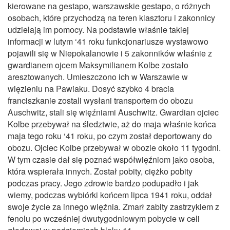
kierowane na gestapo, warszawskie gestapo, o różnych
osobach, które przychodzą na teren klasztoru i zakonnicy
udzielają im pomocy. Na podstawie właśnie takiej
informacji w lutym ‘41 roku funkcjonariusze wystawowo
pojawili się w Niepokalanowie i 5 zakonników właśnie z
gwardianem ojcem Maksymilianem Kolbe zostało
aresztowanych. Umieszczono ich w Warszawie w
więzieniu na Pawiaku. Dosyć szybko 4 bracia
franciszkanie zostali wysłani transportem do obozu
Auschwitz, stali się więźniami Auschwitz. Gwardian ojciec
Kolbe przebywał na śledztwie, aż do maja właśnie końca
maja tego roku ‘41 roku, po czym został deportowany do
obozu. Ojciec Kolbe przebywał w obozie około 11 tygodni.
W tym czasie dał się poznać współwięźniom jako osoba,
która wspierała innych. Został pobity, ciężko pobity
podczas pracy. Jego zdrowie bardzo podupadło i jak
wiemy, podczas wybiórki końcem lipca 1941 roku, oddał
swoje życie za innego więźnia. Zmarł zabity zastrzykiem z
fenolu po wcześniej dwutygodniowym pobycie w celi