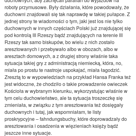
duchownych, aby zachęcali parafian do wyjazdów na
roboty przymusowe. Były działania, które powodowały, że
duchowni znajdowali się tak naprawdę w takiej pułapce. Z
jednej strony te wiadomości o tym, jaki jest los nie tylko
duchownych w innych częściach Polski już znajdującej się
pod kontrolą III Rzeszy bądź znajdujących na terenie III
Rzeszy tak samo biskupów, bo wielu z nich zostało
aresztowanych i przebywało albo w obozach, albo w
aresztach domowych, a z drugiej strony właśnie taka
sytuacja takiej gry z administracją niemiecką, która, no,
miała po prostu te nastroje uspokajać, miała łagodzić.
Zresztą to w wypowiedziach na przykład Hansa Franka też
jest widoczne, że chodziło o takie prowadzenie owieczek
Kościoła w wybranym kierunku, wykorzystując właśnie w
tym celu duchowieństwo, ale ta sytuacja troszeczkę się
zmieniała, w związku z tym aresztowania też dosięgały
duchownych i tutaj, jak wspomniałam, te listy
proskrypcyjne – fahndungsbuchy, które doprowadzały do
aresztowania i osadzenia w więzieniach księży bądź
jeszcze inne sytuacje.