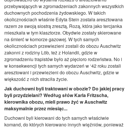
przebywających w zgromadzeniach zakonnych wszystkich
duchownych pochodzenia żydowskiego. W takich
okolicznościach właśnie Edyta Stein została aresztowana
razem ze swoją siostrą zresztą, Rozą, która jako tercjanka
mieszkała w tym klasztorze. Obydwie zostały skierowane
na śmierć w komorze gazowej. W tych samych
okolicznościach przewiezieni zostali do obozu Auschwitz
zakonni z rodziny Löb, też z Holandii, gdzie w
zgromadzeniu trapistów było aż pięcioro rodzeństwa. No i
w konsekwencji tych samych wydarzeń w ‘42 roku zostali
aresztowani i przewiezieni do obozu Auschwitz, gdzie w
większość z nich straciła życie.
Jak duchowni byli traktowani w obozie? Do jakiej pracy
byli przydzielani? Według słów Karla Fritzscha,
kierownika obozu, mieli prawo żyć w Auschwitz
maksymalnie przez miesiąc...
Duchowni byli kierowani do tych samych właściwie
komand, do których kierowano innych więźniów, ponieważ