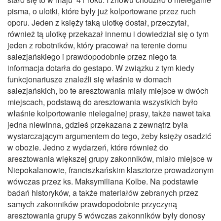
pisma, o ulotki, które były już kolportowane przez ruch
oporu. Jeden z księży taką ulotkę dostał, przeczytał,
również tą ulotkę przekazał innemu i dowiedział się o tym
jeden z robotników, który pracował na terenie domu
salezjańskiego i prawdopodobnie przez niego ta
informacja dotarła do gestapo. W związku z tym kiedy
funkcjonariusze znaleźli się właśnie w domach
salezjańskich, bo te aresztowania miały miejsce w dwóch
miejscach, podstawą do aresztowania wszystkich było
właśnie kolportowanie nielegalnej prasy, także nawet taka
jedna niewinna, gdzieś przekazana z zewnątrz była
wystarczającym argumentem do tego, żeby księży osadzić
w obozie. Jedno z wydarzeń, które również do
aresztowania większej grupy zakonników, miało miejsce w
Niepokalanowie, franciszkańskim klasztorze prowadzonym
wówczas przez ks. Maksymiliana Kolbe. Na podstawie
badań historyków, a także materiałów zebranych przez
samych zakonników prawdopodobnie przyczyną
aresztowania grupy 5 wówczas zakonników były donosy