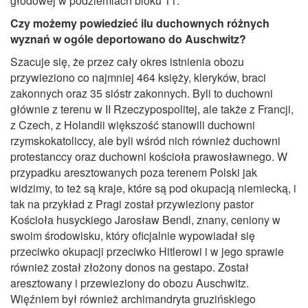
głodowej w podziemiach bloku 11.
Czy możemy powiedzieć ilu duchownych różnych
wyznań w ogóle deportowano do Auschwitz?
Szacuje się, że przez cały okres istnienia obozu
przywieziono co najmniej 464 księży, kleryków, braci
zakonnych oraz 35 sióstr zakonnych. Byli to duchowni
głównie z terenu w II Rzeczypospolitej, ale także z Francji,
z Czech, z Holandii większość stanowili duchowni
rzymskokatoliccy, ale byli wśród nich również duchowni
protestanccy oraz duchowni kościoła prawosławnego. W
przypadku aresztowanych poza terenem Polski jak
widzimy, to też są kraje, które są pod okupacją niemiecką, i
tak na przykład z Pragi został przywieziony pastor
Kościoła husyckiego Jarosław Bendl, znany, ceniony w
swoim środowisku, który oficjalnie wypowiadał się
przeciwko okupacji przeciwko Hitlerowi i w jego sprawie
również został złożony donos na gestapo. Został
aresztowany i przewieziony do obozu Auschwitz.
Więźniem był również archimandryta gruzińskiego