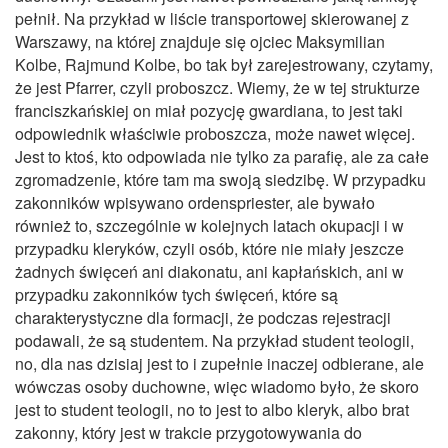
pełnił. Na przykład w liście transportowej skierowanej z
Warszawy, na której znajduje się ojciec Maksymilian
Kolbe, Rajmund Kolbe, bo tak był zarejestrowany, czytamy,
że jest Pfarrer, czyli proboszcz. Wiemy, że w tej strukturze
franciszkańskiej on miał pozycję gwardiana, to jest taki
odpowiednik właściwie proboszcza, może nawet więcej.
Jest to ktoś, kto odpowiada nie tylko za parafię, ale za całe
zgromadzenie, które tam ma swoją siedzibę. W przypadku
zakonników wpisywano ordenspriester, ale bywało
również to, szczególnie w kolejnych latach okupacji i w
przypadku kleryków, czyli osób, które nie miały jeszcze
żadnych święceń ani diakonatu, ani kapłańskich, ani w
przypadku zakonników tych święceń, które są
charakterystyczne dla formacji, że podczas rejestracji
podawali, że są studentem. Na przykład student teologii,
no, dla nas dzisiaj jest to i zupełnie inaczej odbierane, ale
wówczas osoby duchowne, więc wiadomo było, że skoro
jest to student teologii, no to jest to albo kleryk, albo brat
zakonny, który jest w trakcie przygotowywania do