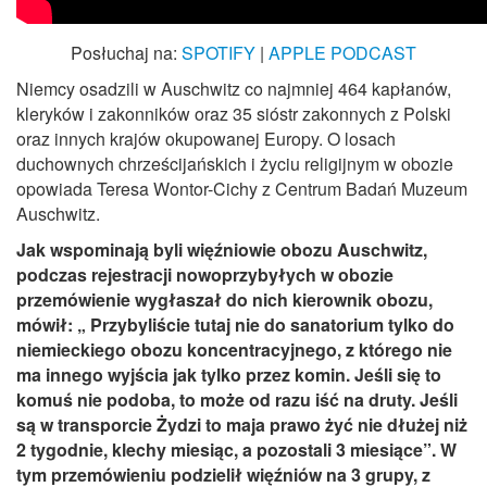
Posłuchaj na:
SPOTIFY
|
APPLE PODCAST
Niemcy osadzili w Auschwitz co najmniej 464 kapłanów,
kleryków i zakonników oraz 35 sióstr zakonnych z Polski
oraz innych krajów okupowanej Europy. O losach
duchownych chrześcijańskich i życiu religijnym w obozie
opowiada Teresa Wontor-Cichy z Centrum Badań Muzeum
Auschwitz.
Jak wspominają byli więźniowie obozu Auschwitz,
podczas rejestracji nowoprzybyłych w obozie
przemówienie wygłaszał do nich kierownik obozu,
mówił: „ Przybyliście tutaj nie do sanatorium tylko do
niemieckiego obozu koncentracyjnego, z którego nie
ma innego wyjścia jak tylko przez komin. Jeśli się to
komuś nie podoba, to może od razu iść na druty. Jeśli
są w transporcie Żydzi to maja prawo żyć nie dłużej niż
2 tygodnie, klechy miesiąc, a pozostali 3 miesiące”. W
tym przemówieniu podzielił więźniów na 3 grupy, z