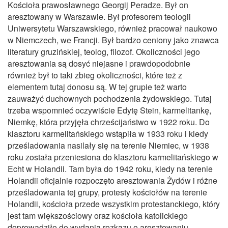
Kościoła prawosławnego Georgij Peradze. Był on
aresztowany w Warszawie. Był profesorem teologii
Uniwersytetu Warszawskiego, również pracował naukowo
w Niemczech, we Francji. Był bardzo ceniony jako znawca
literatury gruzińskiej, teolog, filozof. Okoliczności jego
aresztowania są dosyć niejasne i prawdopodobnie
również był to taki zbieg okoliczności, które też z
elementem tutaj donosu są. W tej grupie też warto
zauważyć duchownych pochodzenia żydowskiego. Tutaj
trzeba wspomnieć oczywiście Edytę Stein, karmelitankę,
Niemkę, która przyjęła chrześcijaństwo w 1922 roku. Do
klasztoru karmelitańskiego wstąpiła w 1933 roku i kiedy
prześladowania nasilały się na terenie Niemiec, w 1938
roku została przeniesiona do klasztoru karmelitańskiego w
Echt w Holandii. Tam była do 1942 roku, kiedy na terenie
Holandii oficjalnie rozpoczęto aresztowania Żydów i różne
prześladowania tej grupy, protesty kościołów na terenie
Holandii, kościoła przede wszystkim protestanckiego, który
jest tam większościowy oraz kościoła katolickiego
doprowadziło do wydania rozkazu o aresztowaniu