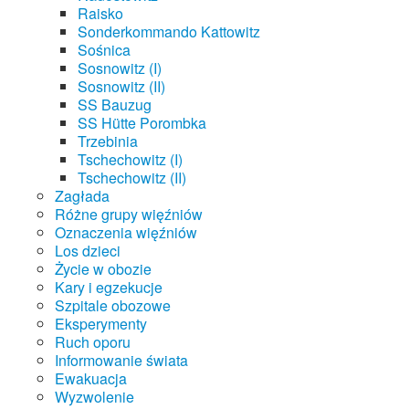
Raisko
Sonderkommando Kattowitz
Sośnica
Sosnowitz (I)
Sosnowitz (II)
SS Bauzug
SS Hütte Porombka
Trzebinia
Tschechowitz (I)
Tschechowitz (II)
Zagłada
Różne grupy więźniów
Oznaczenia więźniów
Los dzieci
Życie w obozie
Kary i egzekucje
Szpitale obozowe
Eksperymenty
Ruch oporu
Informowanie świata
Ewakuacja
Wyzwolenie