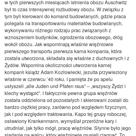
w tych pierwszych miesiącach istnienia obozu Auschwitz
był to czas intensywnej rozbudowy obozu. W związku z
tym byli kierowani do komand budowlanych, gdzie praca
polegała na transportowaniu materiałów budowlanych,
wykonywaniu różnego rodzaju prac związanych z
wznoszeniem budynków, ogrodzenia obozowego, dróg
wokół obozu. Jak wspominają właśnie więźniowie
pierwszego transportu pierwsza karna kompania, która
została utworzona, składała się właśnie z duchownych i z
Żydów. Wspomina okoliczności utworzenia karnej
kompanii ksiądz Adam Kozłowiecki, jezuita przywieziony
właśnie w czerwcu ’40 roku. I pamięta że po apelu
usłyszeli „alle Juden und Pfafen raus” – „wszyscy Żydzi i
klechy wystąpić”. I faktycznie pewna grupa więźniów
została oddzielona od pozostałych i skierowani zostali do
bardzo ciężkiej pracy, zarówno pod względem fizycznym,
jak i pod względem traktowania. Kapo tej grupy roboczej,
osławiony Krankenmann, wymyślał przeróżne kary i
utrudniał, jak tylko mógł, pracę więźniów. Słynne było jego
siadanie na walcu, który więźniowie musieli ciągnąć. To