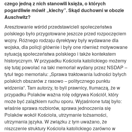
czego jedną z nich stanowili księża, o których
pogardliwie mówił „klechy”. Skąd duchowni w obozie
Auschwitz?
Aresztowanie wśród przedstawicieli społeczeństwa
polskiego było przygotowane jeszcze przed rozpoczęciem
wojny. Różnego rodzaju dyrektywy były wydawane dla
wojska, dla policji głównie i były one również motywowane
sytuacją społeczeństwa polskiego i także kontekstem
historycznym. W przypadku Kościoła katolickiego możemy
się tutaj powołać na taki memoriał wydany przez NSDAP –
tytuł tego memoriału: „Sprawa traktowania ludności byłych
polskich obszarów z rasowo – politycznego punktu
widzenia”. Tam autorzy, to byli prawnicy, tłumaczą, że w
przypadku Polaków ważna rolę odgrywa Kościół, który
może być zalążkiem ruchu oporu. Wyjaśnione tutaj było:
właśnie sprawa rozbiorów, sprawa jednoczenia się
Polaków wokół Kościoła, utrzymanie tożsamości,
utrzymania języka. W związku z tym uważano, że
niszczenie struktury Kościoła katolickiego zarówno w