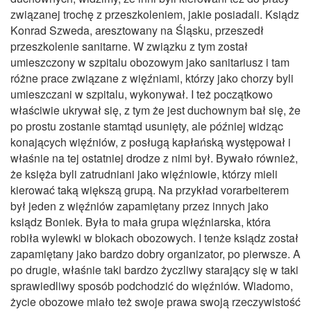
związanej trochę z przeszkoleniem, jakie posiadali. Ksiądz
Konrad Szweda, aresztowany na Śląsku, przeszedł
przeszkolenie sanitarne. W związku z tym został
umieszczony w szpitalu obozowym jako sanitariusz i tam
różne prace związane z więźniami, którzy jako chorzy byli
umieszczani w szpitalu, wykonywał. I też początkowo
właściwie ukrywał się, z tym że jest duchownym bał się, że
po prostu zostanie stamtąd usunięty, ale później widząc
konających więźniów, z posługą kapłańską występował i
właśnie na tej ostatniej drodze z nimi był. Bywało również,
że księża byli zatrudniani jako więźniowie, którzy mieli
kierować taką większą grupą. Na przykład vorarbeiterem
był jeden z więźniów zapamiętany przez innych jako
ksiądz Boniek. Była to mała grupa więźniarska, która
robiła wylewki w blokach obozowych. I tenże ksiądz został
zapamiętany jako bardzo dobry organizator, po pierwsze. A
po drugie, właśnie taki bardzo życzliwy starający się w taki
sprawiedliwy sposób podchodzić do więźniów. Wiadomo,
życie obozowe miało też swoje prawa swoją rzeczywistość