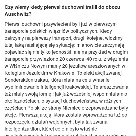
Czy wiemy kiedy pierwsi duchowni trafili do obozu
Auschwitz?
Pierwsi duchowni przywiezieni byli już w pierwszym
transporcie polskich więźniów politycznych. Kiedy
patrzymy na pierwszy transport, drugi, kolejne, widzimy
tutaj taką nasilającą się sytuację: mianowicie zaczynają
pojawiać się nie tylko jednostki, ale na przykład w drugim
transporcie przywieziono 20 czerwca ‘40 roku z więzienia
w Wiśniczu Nowym mamy 20 jezuitów aresztowanych w
Kolegium Jezuickim w Krakowie. To efekt akcji zwanej
Sonderaktionkrakau, która miała na celu właśnie
wyeliminowanie inteligencji krakowskiej. Te aresztowania
też miały swoją formę i jak już wcześniej wspomniałam o
okolicznościach, o sytuacji duchowieństwa, w różnych
częściach Polski ze strony Niemiec przeprowadzane były
akcje. Pierwszą akcją, która została wprowadzona tuż po
rozpoczęciu działań wojennych, była tak zwana
Inteligentzaktion, której celem było właśnie
wyeliminowanie tej najcenniejszej tkanki społeczeństwa,