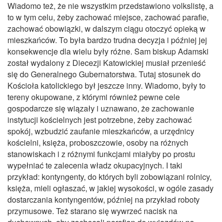
Wiadomo też, że nie wszystkim przedstawiono volkslistę, a
to w tym celu, żeby zachować miejsce, zachować parafie,
zachować obowiązki, w dalszym ciągu otoczyć opieką w
mieszkańców. To była bardzo trudna decyzja i później jej
konsekwencje dla wielu były różne. Sam biskup Adamski
został wydalony z Diecezji Katowickiej musiał przenieść
się do Generalnego Gubernatorstwa. Tutaj stosunek do
Kościoła katolickiego był jeszcze inny. Wiadomo, były to
tereny okupowane, z którymi również pewne cele
gospodarcze się wiązały i uznawano, że zachowanie
instytucji kościelnych jest potrzebne, żeby zachować
spokój, wzbudzić zaufanie mieszkańców, a urzędnicy
kościelni, księża, proboszczowie, osoby na różnych
stanowiskach i z różnymi funkcjami miałyby po prostu
wypełniać te zalecenia władz okupacyjnych. I taki
przykład: kontyngenty, do których byli zobowiązani rolnicy,
księża, mieli ogłaszać, w jakiej wysokości, w ogóle zasady
dostarczania kontyngentów, później na przykład roboty
przymusowe. Też starano się wywrzeć nacisk na