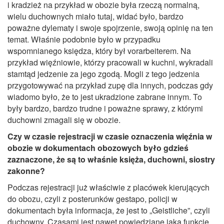
i kradzież na przykład w obozie była rzeczą normalną,
wielu duchownych miało tutaj, widać było, bardzo
poważne dylematy i swoje spojrzenie, swoją opinię na ten
temat. Właśnie podobnie było w przypadku
wspomnianego księdza, który był vorarbeiterem. Na
przykład więźniowie, którzy pracowali w kuchni, wykradali
stamtąd jedzenie za jego zgodą. Mogli z tego jedzenia
przygotowywać na przykład zupę dla innych, podczas gdy
wiadomo było, że to jest ukradzione zabrane innym. To
były bardzo, bardzo trudne i poważne sprawy, z którymi
duchowni zmagali się w obozie.
Czy w czasie rejestracji w czasie oznaczenia więźnia w
obozie w dokumentach obozowych było gdzieś
zaznaczone, że są to właśnie księża, duchowni, siostry
zakonne?
Podczas rejestracji już właściwie z placówek kierujących
do obozu, czyli z posterunków gestapo, policji w
dokumentach była informacja, że jest to „Geistliche”, czyli
duchowny. Czasami jest nawet powiedziane jaką funkcję