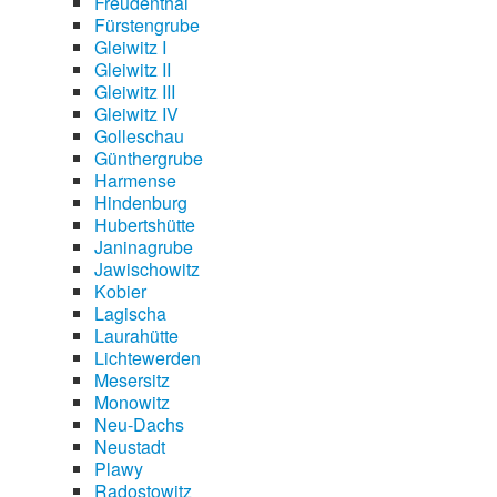
Freudenthal
Fürstengrube
Gleiwitz I
Gleiwitz II
Gleiwitz III
Gleiwitz IV
Golleschau
Günthergrube
Harmense
Hindenburg
Hubertshütte
Janinagrube
Jawischowitz
Kobier
Lagischa
Laurahütte
Lichtewerden
Mesersitz
Monowitz
Neu-Dachs
Neustadt
Plawy
Radostowitz