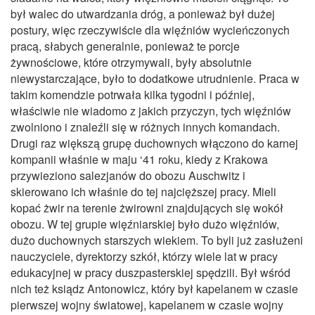
był walec do utwardzania dróg, a ponieważ był dużej
postury, więc rzeczywiście dla więźniów wycieńczonych
pracą, słabych generalnie, ponieważ te porcje
żywnościowe, które otrzymywali, były absolutnie
niewystarczające, było to dodatkowe utrudnienie. Praca w
takim komendzie potrwała kilka tygodni i później,
właściwie nie wiadomo z jakich przyczyn, tych więźniów
zwolniono i znaleźli się w różnych innych komandach.
Drugi raz większą grupę duchownych włączono do karnej
kompanii właśnie w maju ‘41 roku, kiedy z Krakowa
przywieziono salezjanów do obozu Auschwitz i
skierowano ich właśnie do tej najcięższej pracy. Mieli
kopać żwir na terenie żwirowni znajdujących się wokół
obozu. W tej grupie więźniarskiej było dużo więźniów,
dużo duchownych starszych wiekiem. To byli już zasłużeni
nauczyciele, dyrektorzy szkół, którzy wiele lat w pracy
edukacyjnej w pracy duszpasterskiej spędzili. Był wśród
nich też ksiądz Antonowicz, który był kapelanem w czasie
pierwszej wojny światowej, kapelanem w czasie wojny