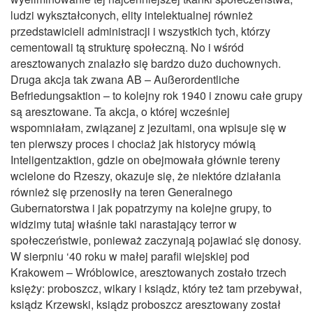
ludzi wykształconych, elity intelektualnej również
przedstawicieli administracji i wszystkich tych, którzy
cementowali tą strukturę społeczną. No i wśród
aresztowanych znalazło się bardzo dużo duchownych.
Druga akcja tak zwana AB – Außerordentliche
Befriedungsaktion – to kolejny rok 1940 i znowu całe grupy
są aresztowane. Ta akcja, o której wcześniej
wspomniałam, związanej z jezuitami, ona wpisuje się w
ten pierwszy proces i chociaż jak historycy mówią
Inteligentzaktion, gdzie on obejmowała głównie tereny
wcielone do Rzeszy, okazuje się, że niektóre działania
również się przenosiły na teren Generalnego
Gubernatorstwa i jak popatrzymy na kolejne grupy, to
widzimy tutaj właśnie taki narastający terror w
społeczeństwie, ponieważ zaczynają pojawiać się donosy.
W sierpniu ‘40 roku w małej parafii wiejskiej pod
Krakowem – Wróblowice, aresztowanych zostało trzech
księży: proboszcz, wikary i ksiądz, który też tam przebywał,
ksiądz Krzewski, ksiądz proboszcz aresztowany został