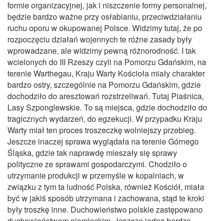
formie organizacyjnej, jak i niszczenie formy personalnej,
będzie bardzo ważne przy osłabianiu, przeciwdziałaniu
ruchu oporu w okupowanej Polsce. Widzimy tutaj, że po
rozpoczęciu działań wojennych te różne zasady były
wprowadzane, ale widzimy pewną różnorodność. I tak
wcielonych do III Rzeszy czyli na Pomorzu Gdańskim, na
terenie Warthegau, Kraju Warty Kościoła miały charakter
bardzo ostry, szczególnie na Pomorzu Gdańskim, gdzie
dochodziło do aresztowań rozstrzeliwań. Tutaj Piaśnica,
Lasy Szponglewskie. To są miejsca, gdzie dochodziło do
tragicznych wydarzeń, do egzekucji. W przypadku Kraju
Warty miał ten proces troszeczkę wolniejszy przebieg.
Jeszcze inaczej sprawa wyglądała na terenie Górnego
Śląska, gdzie tak naprawdę mieszały się sprawy
polityczne ze sprawami gospodarczymi. Chodziło o
utrzymanie produkcji w przemyśle w kopalniach, w
związku z tym ta ludność Polska, również Kościół, miała
być w jakiś sposób utrzymana i zachowana, stąd te kroki
były troszkę inne. Duchowieństwo polskie zastępowano
duchowieństwem niemieckim. Jeszcze jedną bardzo