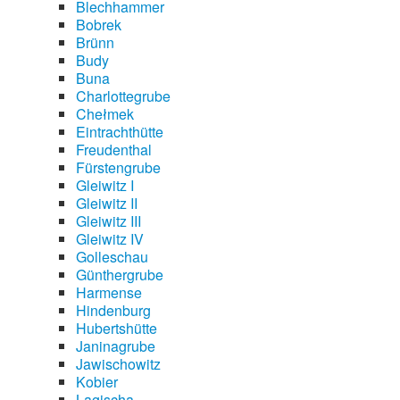
Blechhammer
Bobrek
Brünn
Budy
Buna
Charlottegrube
Chełmek
Eintrachthütte
Freudenthal
Fürstengrube
Gleiwitz I
Gleiwitz II
Gleiwitz III
Gleiwitz IV
Golleschau
Günthergrube
Harmense
Hindenburg
Hubertshütte
Janinagrube
Jawischowitz
Kobier
Lagischa