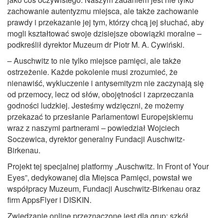
zachowanie autentyzmu miejsca, ale także zachowanie
prawdy i przekazanie jej tym, którzy chcą jej słuchać, aby
mogli kształtować swoje dzisiejsze obowiązki moralne –
podkreślił dyrektor Muzeum dr Piotr M. A. Cywiński.
– Auschwitz to nie tylko miejsce pamięci, ale także
ostrzeżenie. Każde pokolenie musi zrozumieć, że
nienawiść, wykluczenie i antysemityzm nie zaczynają się
od przemocy, lecz od słów, obojętności i zaprzeczania
godności ludzkiej. Jesteśmy wdzięczni, że możemy
przekazać to przesłanie Parlamentowi Europejskiemu
wraz z naszymi partnerami – powiedział Wojciech
Soczewica, dyrektor generalny Fundacji Auschwitz-
Birkenau.
Projekt tej specjalnej platformy „Auschwitz. In Front of Your
Eyes”, dedykowanej dla Miejsca Pamięci, powstał we
współpracy Muzeum, Fundacji Auschwitz-Birkenau oraz
firm AppsFlyer i DISKIN.
Zwiedzanie online przeznaczone jest dla grup: szkół,