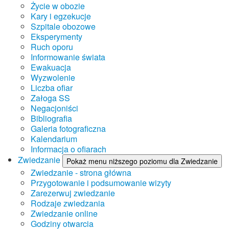
Życie w obozie
Kary i egzekucje
Szpitale obozowe
Eksperymenty
Ruch oporu
Informowanie świata
Ewakuacja
Wyzwolenie
Liczba ofiar
Załoga SS
Negacjoniści
Bibliografia
Galeria fotograficzna
Kalendarium
Informacja o ofiarach
Zwiedzanie
Pokaż menu niższego poziomu dla Zwiedzanie
Zwiedzanie - strona główna
Przygotowanie i podsumowanie wizyty
Zarezerwuj zwiedzanie
Rodzaje zwiedzania
Zwiedzanie online
Godziny otwarcia