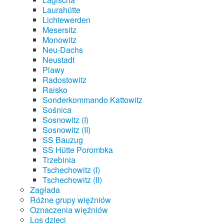
Laurahütte
Lichtewerden
Mesersitz
Monowitz
Neu-Dachs
Neustadt
Plawy
Radostowitz
Raisko
Sonderkommando Kattowitz
Sośnica
Sosnowitz (I)
Sosnowitz (II)
SS Bauzug
SS Hütte Porombka
Trzebinia
Tschechowitz (I)
Tschechowitz (II)
Zagłada
Różne grupy więźniów
Oznaczenia więźniów
Los dzieci