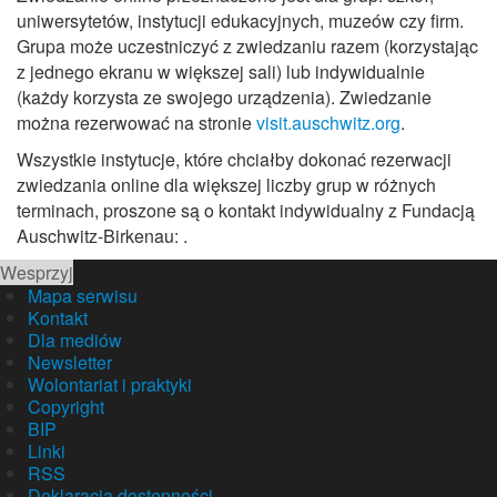
uniwersytetów, instytucji edukacyjnych, muzeów czy firm.
Grupa może uczestniczyć z zwiedzaniu razem (korzystając
z jednego ekranu w większej sali) lub indywidualnie
(każdy korzysta ze swojego urządzenia). Zwiedzanie
można rezerwować na stronie
visit.auschwitz.org
.
Wszystkie instytucje, które chciałby dokonać rezerwacji
zwiedzania online dla większej liczby grup w różnych
terminach, proszone są o kontakt indywidualny z Fundacją
Auschwitz-Birkenau:
.
Wesprzyj
Mapa serwisu
Kontakt
Dla mediów
Newsletter
Wolontariat i praktyki
Copyright
BIP
Linki
RSS
Deklaracja dostępności