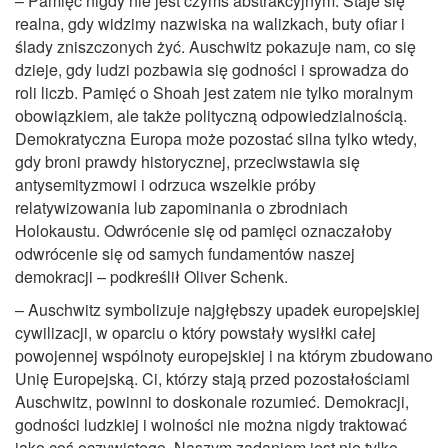
– Pamięć nigdy nie jest czymś abstrakcyjnym. Staje się
realna, gdy widzimy nazwiska na walizkach, buty ofiar i
ślady zniszczonych żyć. Auschwitz pokazuje nam, co się
dzieje, gdy ludzi pozbawia się godności i sprowadza do
roli liczb. Pamięć o Shoah jest zatem nie tylko moralnym
obowiązkiem, ale także polityczną odpowiedzialnością.
Demokratyczna Europa może pozostać silna tylko wtedy,
gdy broni prawdy historycznej, przeciwstawia się
antysemityzmowi i odrzuca wszelkie próby
relatywizowania lub zapominania o zbrodniach
Holokaustu. Odwrócenie się od pamięci oznaczałoby
odwrócenie się od samych fundamentów naszej
demokracji – podkreślił Oliver Schenk.
– Auschwitz symbolizuje najgłębszy upadek europejskiej
cywilizacji, w oparciu o który powstały wysiłki całej
powojennej wspólnoty europejskiej i na którym zbudowano
Unię Europejską. Ci, którzy stają przed pozostałościami
Auschwitz, powinni to doskonale rozumieć. Demokracji,
godności ludzkiej i wolności nie można nigdy traktować
jako coś oczywistego. Naszym zadaniem jest nie tylko