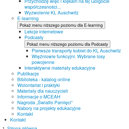
Przychodzę więc i klękam na tej Golgocie
współczesności...
Wyzwolenie KL Auschwitz
E-learning
Pokaż menu niższego poziomu dla E-learning
Lekcje internetowe
Podcasty
Pokaż menu niższego poziomu dla Podcasty
Pierwsze transporty kobiet do KL Auschwitz
Więźniowie funkcyjni. Wybrane losy
powojenne
Interaktywne materiały edukacyjne
Publikacje
Biblioteka - katalog online
Wolontariat i praktyki
Materiały dla nauczycieli
Informacje o MCEAH
Nagroda „Światło Pamięci”
Nabory na projekty edukacyjne
Kontakt
Kontakt
Strona główna