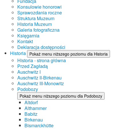
Fundacja
Konsulowie honorowi
Sprawozdania roczne
Struktura Muzeum
Historia Muzeum
Galeria fotograficzna
Księgarnia
Kontakt
Deklaracja dostępności
Historia
Pokaż menu niższego poziomu dla Historia
Historia - strona główna
Przed Zagładą
Auschwitz I
Auschwitz II-Birkenau
Auschwitz III-Monowitz
Podobozy
Pokaż menu niższego poziomu dla Podobozy
Altdorf
Althammer
Babitz
Birkenau
Bismarckhütte