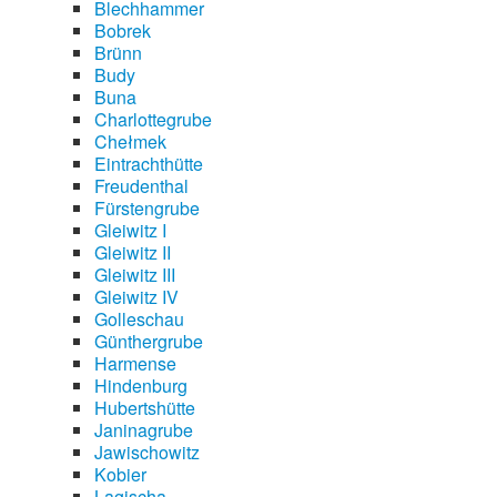
Blechhammer
Bobrek
Brünn
Budy
Buna
Charlottegrube
Chełmek
Eintrachthütte
Freudenthal
Fürstengrube
Gleiwitz I
Gleiwitz II
Gleiwitz III
Gleiwitz IV
Golleschau
Günthergrube
Harmense
Hindenburg
Hubertshütte
Janinagrube
Jawischowitz
Kobier
Lagischa