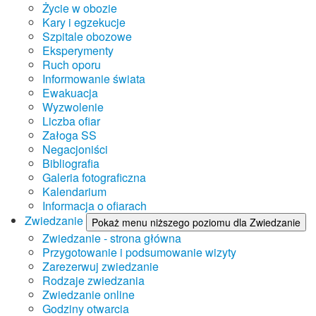
Życie w obozie
Kary i egzekucje
Szpitale obozowe
Eksperymenty
Ruch oporu
Informowanie świata
Ewakuacja
Wyzwolenie
Liczba ofiar
Załoga SS
Negacjoniści
Bibliografia
Galeria fotograficzna
Kalendarium
Informacja o ofiarach
Zwiedzanie
Pokaż menu niższego poziomu dla Zwiedzanie
Zwiedzanie - strona główna
Przygotowanie i podsumowanie wizyty
Zarezerwuj zwiedzanie
Rodzaje zwiedzania
Zwiedzanie online
Godziny otwarcia