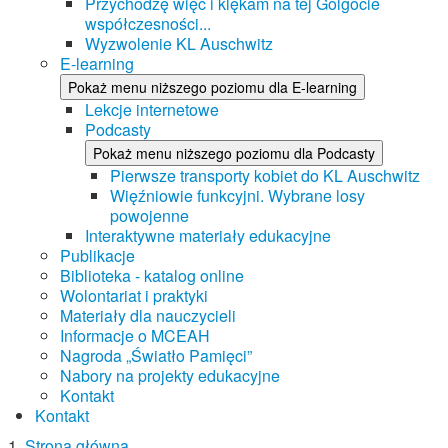
Przychodzę więc i klękam na tej Golgocie
współczesności...
Wyzwolenie KL Auschwitz
E-learning
Pokaż menu niższego poziomu dla E-learning
Lekcje internetowe
Podcasty
Pokaż menu niższego poziomu dla Podcasty
Pierwsze transporty kobiet do KL Auschwitz
Więźniowie funkcyjni. Wybrane losy
powojenne
Interaktywne materiały edukacyjne
Publikacje
Biblioteka - katalog online
Wolontariat i praktyki
Materiały dla nauczycieli
Informacje o MCEAH
Nagroda „Światło Pamięci”
Nabory na projekty edukacyjne
Kontakt
Kontakt
Strona główna