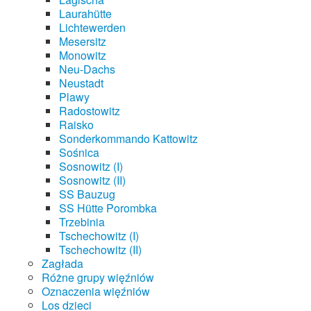
Laurahütte
Lichtewerden
Mesersitz
Monowitz
Neu-Dachs
Neustadt
Plawy
Radostowitz
Raisko
Sonderkommando Kattowitz
Sośnica
Sosnowitz (I)
Sosnowitz (II)
SS Bauzug
SS Hütte Porombka
Trzebinia
Tschechowitz (I)
Tschechowitz (II)
Zagłada
Różne grupy więźniów
Oznaczenia więźniów
Los dzieci