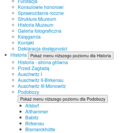
Fundacja
Konsulowie honorowi
Sprawozdania roczne
Struktura Muzeum
Historia Muzeum
Galeria fotograficzna
Księgarnia
Kontakt
Deklaracja dostępności
Historia
Pokaż menu niższego poziomu dla Historia
Historia - strona główna
Przed Zagładą
Auschwitz I
Auschwitz II-Birkenau
Auschwitz III-Monowitz
Podobozy
Pokaż menu niższego poziomu dla Podobozy
Altdorf
Althammer
Babitz
Birkenau
Bismarckhütte