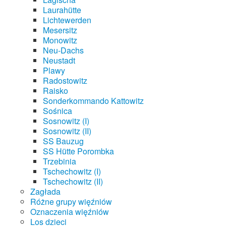
Laurahütte
Lichtewerden
Mesersitz
Monowitz
Neu-Dachs
Neustadt
Plawy
Radostowitz
Raisko
Sonderkommando Kattowitz
Sośnica
Sosnowitz (I)
Sosnowitz (II)
SS Bauzug
SS Hütte Porombka
Trzebinia
Tschechowitz (I)
Tschechowitz (II)
Zagłada
Różne grupy więźniów
Oznaczenia więźniów
Los dzieci