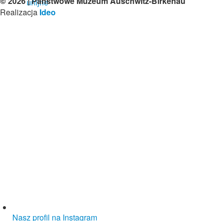
© 2026 | Państwowe Muzeum Auschwitz-Birkenau
Realizacja
Ideo
Nasz profil na Instagram