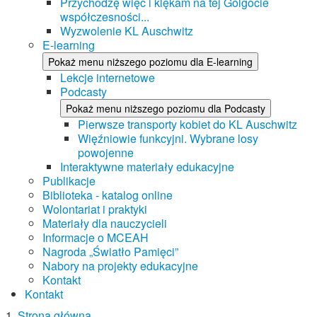
Przychodzę więc i klękam na tej Golgocie
współczesności...
Wyzwolenie KL Auschwitz
E-learning
Pokaż menu niższego poziomu dla E-learning
Lekcje internetowe
Podcasty
Pokaż menu niższego poziomu dla Podcasty
Pierwsze transporty kobiet do KL Auschwitz
Więźniowie funkcyjni. Wybrane losy
powojenne
Interaktywne materiały edukacyjne
Publikacje
Biblioteka - katalog online
Wolontariat i praktyki
Materiały dla nauczycieli
Informacje o MCEAH
Nagroda „Światło Pamięci”
Nabory na projekty edukacyjne
Kontakt
Kontakt
Strona główna