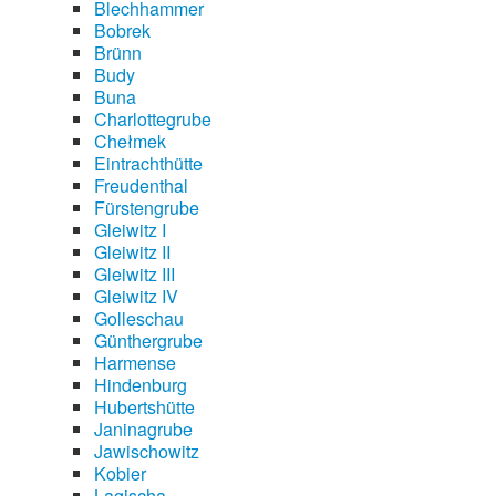
Blechhammer
Bobrek
Brünn
Budy
Buna
Charlottegrube
Chełmek
Eintrachthütte
Freudenthal
Fürstengrube
Gleiwitz I
Gleiwitz II
Gleiwitz III
Gleiwitz IV
Golleschau
Günthergrube
Harmense
Hindenburg
Hubertshütte
Janinagrube
Jawischowitz
Kobier
Lagischa