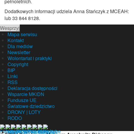
pełnoletnich.
Dodatkowych informacji udziela Anna Stańczyk z MCEAH:
lub 33 844 8128.
Wesprzyj
Mapa serwisu
Kontakt
Dla mediów
Newsletter
Wolontariat i praktyki
Copyright
BIP
Linki
RSS
Deklaracja dostępności
Wsparcie MKiDN
Fundusze UE
Światowe dziedzictwo
DRONY | LOTY
RODO
Nasz profil na facebook