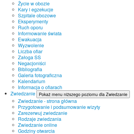
Życie w obozie
Kary i egzekucje
Szpitale obozowe
Eksperymenty
Ruch oporu
Informowanie świata
Ewakuacja
Wyzwolenie
Liczba ofiar
Załoga SS
Negacjoniści
Bibliografia
Galeria fotograficzna
Kalendarium
Informacja o ofiarach
Zwiedzanie
Pokaż menu niższego poziomu dla Zwiedzanie
Zwiedzanie - strona główna
Przygotowanie i podsumowanie wizyty
Zarezerwuj zwiedzanie
Rodzaje zwiedzania
Zwiedzanie online
Godziny otwarcia