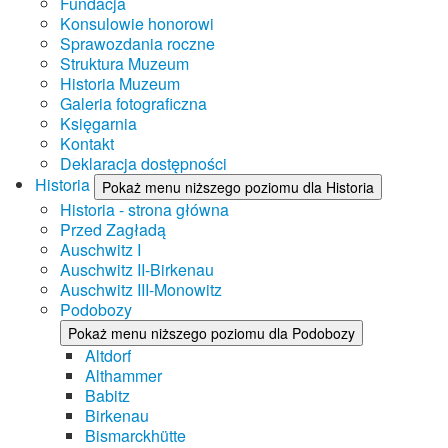
Fundacja
Konsulowie honorowi
Sprawozdania roczne
Struktura Muzeum
Historia Muzeum
Galeria fotograficzna
Księgarnia
Kontakt
Deklaracja dostępności
Historia
Pokaż menu niższego poziomu dla Historia
Historia - strona główna
Przed Zagładą
Auschwitz I
Auschwitz II-Birkenau
Auschwitz III-Monowitz
Podobozy
Pokaż menu niższego poziomu dla Podobozy
Altdorf
Althammer
Babitz
Birkenau
Bismarckhütte