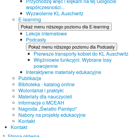
Przychodzę więc i klękam na tej Golgocie
współczesności...
Wyzwolenie KL Auschwitz
E-learning
Pokaż menu niższego poziomu dla E-learning
Lekcje internetowe
Podcasty
Pokaż menu niższego poziomu dla Podcasty
Pierwsze transporty kobiet do KL Auschwitz
Więźniowie funkcyjni. Wybrane losy
powojenne
Interaktywne materiały edukacyjne
Publikacje
Biblioteka - katalog online
Wolontariat i praktyki
Materiały dla nauczycieli
Informacje o MCEAH
Nagroda „Światło Pamięci”
Nabory na projekty edukacyjne
Kontakt
Kontakt
Strona główna