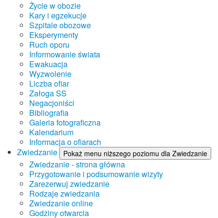
Życie w obozie
Kary i egzekucje
Szpitale obozowe
Eksperymenty
Ruch oporu
Informowanie świata
Ewakuacja
Wyzwolenie
Liczba ofiar
Załoga SS
Negacjoniści
Bibliografia
Galeria fotograficzna
Kalendarium
Informacja o ofiarach
Zwiedzanie
Pokaż menu niższego poziomu dla Zwiedzanie
Zwiedzanie - strona główna
Przygotowanie i podsumowanie wizyty
Zarezerwuj zwiedzanie
Rodzaje zwiedzania
Zwiedzanie online
Godziny otwarcia