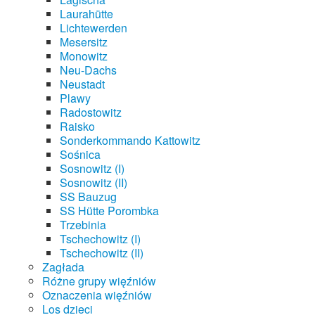
Laurahütte
Lichtewerden
Mesersitz
Monowitz
Neu-Dachs
Neustadt
Plawy
Radostowitz
Raisko
Sonderkommando Kattowitz
Sośnica
Sosnowitz (I)
Sosnowitz (II)
SS Bauzug
SS Hütte Porombka
Trzebinia
Tschechowitz (I)
Tschechowitz (II)
Zagłada
Różne grupy więźniów
Oznaczenia więźniów
Los dzieci