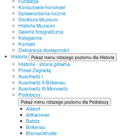
Fundacja
Konsulowie honorowi
Sprawozdania roczne
Struktura Muzeum
Historia Muzeum
Galeria fotograficzna
Księgarnia
Kontakt
Deklaracja dostępności
Historia
Pokaż menu niższego poziomu dla Historia
Historia - strona główna
Przed Zagładą
Auschwitz I
Auschwitz II-Birkenau
Auschwitz III-Monowitz
Podobozy
Pokaż menu niższego poziomu dla Podobozy
Altdorf
Althammer
Babitz
Birkenau
Bismarckhütte