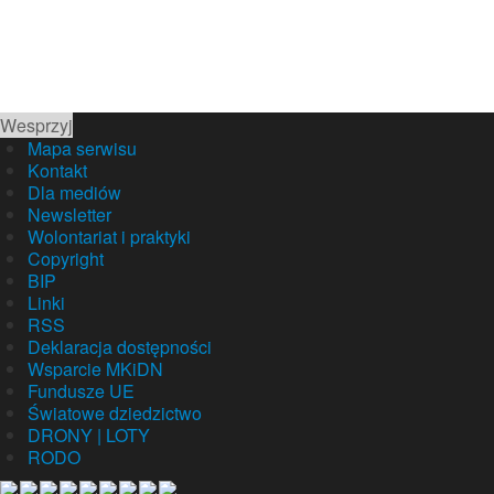
Wesprzyj
Mapa serwisu
Kontakt
Dla mediów
Newsletter
Wolontariat i praktyki
Copyright
BIP
Linki
RSS
Deklaracja dostępności
Wsparcie MKiDN
Fundusze UE
Światowe dziedzictwo
DRONY | LOTY
RODO