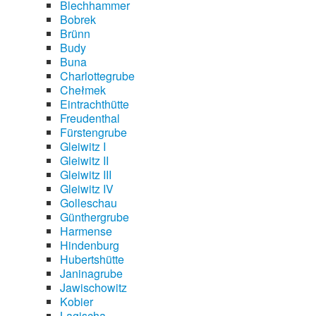
Blechhammer
Bobrek
Brünn
Budy
Buna
Charlottegrube
Chełmek
Eintrachthütte
Freudenthal
Fürstengrube
Gleiwitz I
Gleiwitz II
Gleiwitz III
Gleiwitz IV
Golleschau
Günthergrube
Harmense
Hindenburg
Hubertshütte
Janinagrube
Jawischowitz
Kobier
Lagischa