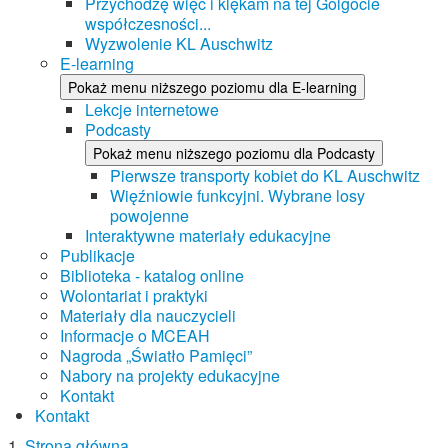
Przychodzę więc i klękam na tej Golgocie
współczesności...
Wyzwolenie KL Auschwitz
E-learning
Pokaż menu niższego poziomu dla E-learning
Lekcje internetowe
Podcasty
Pokaż menu niższego poziomu dla Podcasty
Pierwsze transporty kobiet do KL Auschwitz
Więźniowie funkcyjni. Wybrane losy
powojenne
Interaktywne materiały edukacyjne
Publikacje
Biblioteka - katalog online
Wolontariat i praktyki
Materiały dla nauczycieli
Informacje o MCEAH
Nagroda „Światło Pamięci”
Nabory na projekty edukacyjne
Kontakt
Kontakt
Strona główna