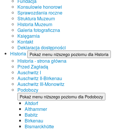
Fundacja
Konsulowie honorowi
Sprawozdania roczne
Struktura Muzeum
Historia Muzeum
Galeria fotograficzna
Księgarnia
Kontakt
Deklaracja dostępności
Historia
Pokaż menu niższego poziomu dla Historia
Historia - strona główna
Przed Zagładą
Auschwitz I
Auschwitz II-Birkenau
Auschwitz III-Monowitz
Podobozy
Pokaż menu niższego poziomu dla Podobozy
Altdorf
Althammer
Babitz
Birkenau
Bismarckhütte