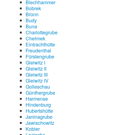
Blechhammer
Bobrek
Brünn
Budy
Buna
Charlottegrube
Chełmek
Eintrachthütte
Freudenthal
Fürstengrube
Gleiwitz I
Gleiwitz II
Gleiwitz III
Gleiwitz IV
Golleschau
Günthergrube
Harmense
Hindenburg
Hubertshütte
Janinagrube
Jawischowitz
Kobier
Lagischa