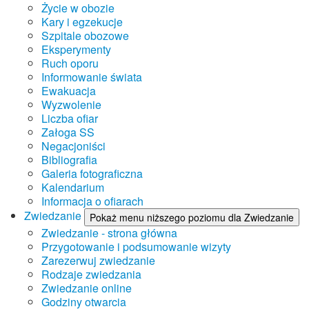
Życie w obozie
Kary i egzekucje
Szpitale obozowe
Eksperymenty
Ruch oporu
Informowanie świata
Ewakuacja
Wyzwolenie
Liczba ofiar
Załoga SS
Negacjoniści
Bibliografia
Galeria fotograficzna
Kalendarium
Informacja o ofiarach
Zwiedzanie
Pokaż menu niższego poziomu dla Zwiedzanie
Zwiedzanie - strona główna
Przygotowanie i podsumowanie wizyty
Zarezerwuj zwiedzanie
Rodzaje zwiedzania
Zwiedzanie online
Godziny otwarcia