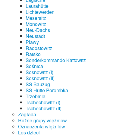
Laurahütte
Lichtewerden
Mesersitz
Monowitz
Neu-Dachs
Neustadt
Plawy
Radostowitz
Raisko
Sonderkommando Kattowitz
Sośnica
Sosnowitz (I)
Sosnowitz (II)
SS Bauzug
SS Hütte Porombka
Trzebinia
Tschechowitz (I)
Tschechowitz (II)
Zagłada
Różne grupy więźniów
Oznaczenia więźniów
Los dzieci