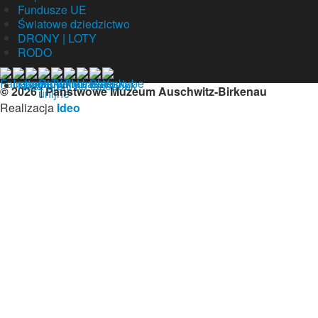
Fundusze UE
Światowe dziedzictwo
DRONY | LOTY
RODO
Nasz profil na facebook
© 2026 | Państwowe Muzeum Auschwitz-Birkenau
Realizacja
Ideo