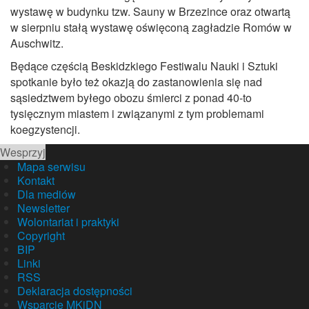
wystawę w budynku tzw. Sauny w Brzezince oraz otwartą
w sierpniu stałą wystawę oświęconą zagładzie Romów w
Auschwitz.
Będące częścią Beskidzkiego Festiwalu Nauki i Sztuki
spotkanie było też okazją do zastanowienia się nad
sąsiedztwem byłego obozu śmierci z ponad 40-to
tysięcznym miastem i związanymi z tym problemami
koegzystencji.
Wesprzyj
Mapa serwisu
Kontakt
Dla mediów
Newsletter
Wolontariat i praktyki
Copyright
BIP
Linki
RSS
Deklaracja dostępności
Wsparcie MKiDN