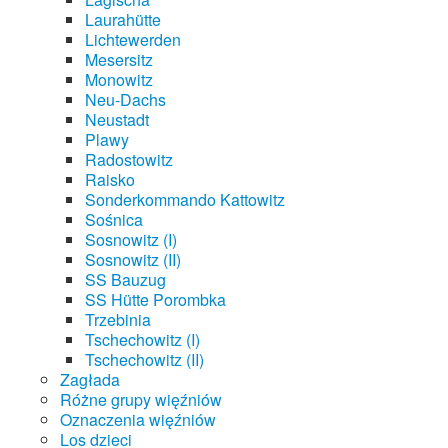
Laurahütte
Lichtewerden
Mesersitz
Monowitz
Neu-Dachs
Neustadt
Plawy
Radostowitz
Raisko
Sonderkommando Kattowitz
Sośnica
Sosnowitz (I)
Sosnowitz (II)
SS Bauzug
SS Hütte Porombka
Trzebinia
Tschechowitz (I)
Tschechowitz (II)
Zagłada
Różne grupy więźniów
Oznaczenia więźniów
Los dzieci