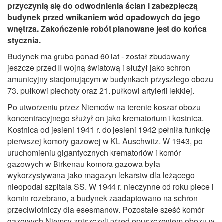
przyczynią się do odwodnienia ścian i zabezpieczą
budynek przed wnikaniem wód opadowych do jego
wnętrza. Zakończenie robót planowane jest do końca
stycznia.
Budynek ma grubo ponad 60 lat - został zbudowany
jeszcze przed II wojną światową i służył jako schron
amunicyjny stacjonującym w budynkach przyszłego obozu
73. pułkowi piechoty oraz 21. pułkowi artylerii lekkiej.
Po utworzeniu przez Niemców na terenie koszar obozu
koncentracyjnego służył on jako krematorium i kostnica.
Kostnica od jesieni 1941 r. do jesieni 1942 pełniła funkcję
pierwszej komory gazowej w KL Auschwitz. W 1943, po
uruchomieniu gigantycznych krematoriów i komór
gazowych w Birkenau komora gazowa była
wykorzystywana jako magazyn lekarstw dla leżącego
nieopodal szpitala SS. W 1944 r. nieczynne od roku piece i
komin rozebrano, a budynek zaadaptowano na schron
przeciwlotniczy dla esesmanów. Pozostałe sześć komór
gazowych Niemcy zniszczyli przed opuszczeniem obozu w