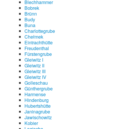
Blechhammer
Bobrek
Brünn
Budy
Buna
Charlottegrube
Chełmek
Eintrachthütte
Freudenthal
Fürstengrube
Gleiwitz I
Gleiwitz II
Gleiwitz III
Gleiwitz IV
Golleschau
Günthergrube
Harmense
Hindenburg
Hubertshütte
Janinagrube
Jawischowitz
Kobier
Lagischa