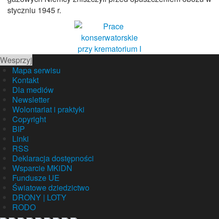
styczniu 1945 r.
Wesprzyj
Mapa serwisu
Kontakt
Dla mediów
Newsletter
Wolontariat i praktyki
Copyright
BIP
Linki
RSS
Deklaracja dostępności
Wsparcie MKiDN
Fundusze UE
Światowe dziedzictwo
DRONY | LOTY
RODO