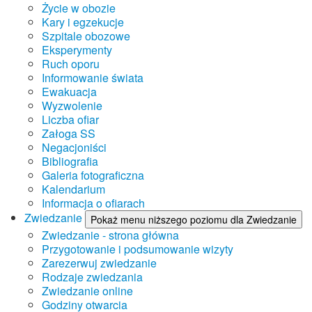
Życie w obozie
Kary i egzekucje
Szpitale obozowe
Eksperymenty
Ruch oporu
Informowanie świata
Ewakuacja
Wyzwolenie
Liczba ofiar
Załoga SS
Negacjoniści
Bibliografia
Galeria fotograficzna
Kalendarium
Informacja o ofiarach
Zwiedzanie
Pokaż menu niższego poziomu dla Zwiedzanie
Zwiedzanie - strona główna
Przygotowanie i podsumowanie wizyty
Zarezerwuj zwiedzanie
Rodzaje zwiedzania
Zwiedzanie online
Godziny otwarcia