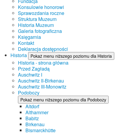
Fundacja
Konsulowie honorowi
Sprawozdania roczne
Struktura Muzeum
Historia Muzeum
Galeria fotograficzna
Księgarnia
Kontakt
Deklaracja dostępności
Historia
Pokaż menu niższego poziomu dla Historia
Historia - strona główna
Przed Zagładą
Auschwitz I
Auschwitz II-Birkenau
Auschwitz III-Monowitz
Podobozy
Pokaż menu niższego poziomu dla Podobozy
Altdorf
Althammer
Babitz
Birkenau
Bismarckhütte