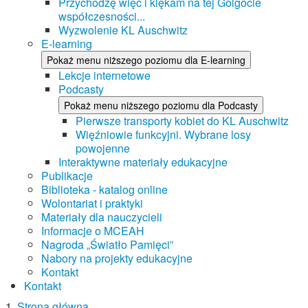
Przychodzę więc i klękam na tej Golgocie
współczesności...
Wyzwolenie KL Auschwitz
E-learning
Pokaż menu niższego poziomu dla E-learning
Lekcje internetowe
Podcasty
Pokaż menu niższego poziomu dla Podcasty
Pierwsze transporty kobiet do KL Auschwitz
Więźniowie funkcyjni. Wybrane losy
powojenne
Interaktywne materiały edukacyjne
Publikacje
Biblioteka - katalog online
Wolontariat i praktyki
Materiały dla nauczycieli
Informacje o MCEAH
Nagroda „Światło Pamięci”
Nabory na projekty edukacyjne
Kontakt
Kontakt
Strona główna