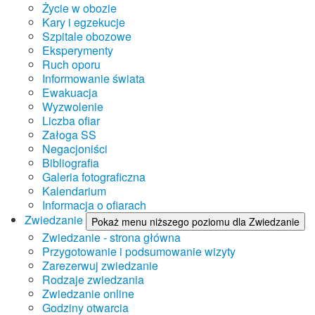
Życie w obozie
Kary i egzekucje
Szpitale obozowe
Eksperymenty
Ruch oporu
Informowanie świata
Ewakuacja
Wyzwolenie
Liczba ofiar
Załoga SS
Negacjoniści
Bibliografia
Galeria fotograficzna
Kalendarium
Informacja o ofiarach
Zwiedzanie
Pokaż menu niższego poziomu dla Zwiedzanie
Zwiedzanie - strona główna
Przygotowanie i podsumowanie wizyty
Zarezerwuj zwiedzanie
Rodzaje zwiedzania
Zwiedzanie online
Godziny otwarcia