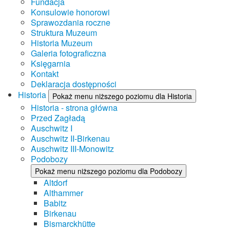
Fundacja
Konsulowie honorowi
Sprawozdania roczne
Struktura Muzeum
Historia Muzeum
Galeria fotograficzna
Księgarnia
Kontakt
Deklaracja dostępności
Historia
Pokaż menu niższego poziomu dla Historia
Historia - strona główna
Przed Zagładą
Auschwitz I
Auschwitz II-Birkenau
Auschwitz III-Monowitz
Podobozy
Pokaż menu niższego poziomu dla Podobozy
Altdorf
Althammer
Babitz
Birkenau
Bismarckhütte