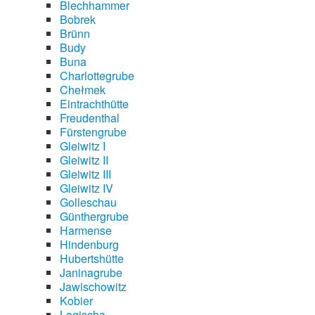
Blechhammer
Bobrek
Brünn
Budy
Buna
Charlottegrube
Chełmek
Eintrachthütte
Freudenthal
Fürstengrube
Gleiwitz I
Gleiwitz II
Gleiwitz III
Gleiwitz IV
Golleschau
Günthergrube
Harmense
Hindenburg
Hubertshütte
Janinagrube
Jawischowitz
Kobier
Lagischa