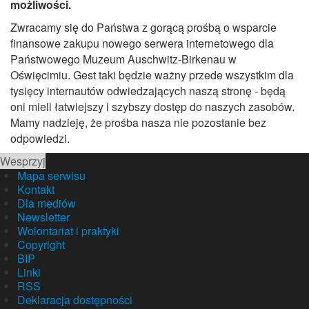
możliwości.
Zwracamy się do Państwa z gorącą prośbą o wsparcie
finansowe zakupu nowego serwera internetowego dla
Państwowego Muzeum Auschwitz-Birkenau w
Oświęcimiu. Gest taki będzie ważny przede wszystkim dla
tysięcy internautów odwiedzających naszą stronę - będą
oni mieli łatwiejszy i szybszy dostęp do naszych zasobów.
Mamy nadzieję, że prośba nasza nie pozostanie bez
odpowiedzi.
Wesprzyj
Mapa serwisu
Kontakt
Dla mediów
Newsletter
Wolontariat i praktyki
Copyright
BIP
Linki
RSS
Deklaracja dostępności