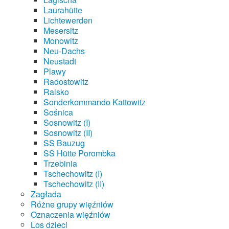
Laurahütte
Lichtewerden
Mesersitz
Monowitz
Neu-Dachs
Neustadt
Plawy
Radostowitz
Raisko
Sonderkommando Kattowitz
Sośnica
Sosnowitz (I)
Sosnowitz (II)
SS Bauzug
SS Hütte Porombka
Trzebinia
Tschechowitz (I)
Tschechowitz (II)
Zagłada
Różne grupy więźniów
Oznaczenia więźniów
Los dzieci