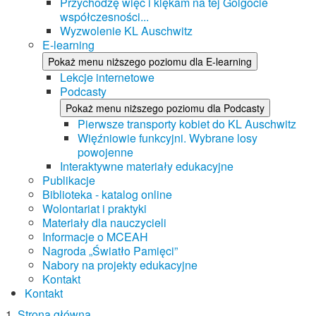
Przychodzę więc i klękam na tej Golgocie
współczesności...
Wyzwolenie KL Auschwitz
E-learning
Pokaż menu niższego poziomu dla E-learning
Lekcje internetowe
Podcasty
Pokaż menu niższego poziomu dla Podcasty
Pierwsze transporty kobiet do KL Auschwitz
Więźniowie funkcyjni. Wybrane losy
powojenne
Interaktywne materiały edukacyjne
Publikacje
Biblioteka - katalog online
Wolontariat i praktyki
Materiały dla nauczycieli
Informacje o MCEAH
Nagroda „Światło Pamięci”
Nabory na projekty edukacyjne
Kontakt
Kontakt
Strona główna