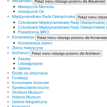
Aktualności
Pokaż menu niższego poziomu dla Aktualności
Miesięcznik Memoria
miesięcznik Oś
Międzynarodowa Rada Oświęcimska
Pokaż menu niższ
Członkowie Międzynarodowej Rady Oświęcimskiej (II
Członkowie Międzynarodowej Rady Oświęcimskiej (I
Posiedzenia MRO
Konserwacja
Pokaż menu niższego poziomu dla Konserwac
Konserwacja zieleni
Zbiory historyczne
Archiwum
Pokaż menu niższego poziomu dla Archiwum
Zasoby
Udostępnianie
Galeria
Środki na utrzymanie
Fundacja
Konsulowie honorowi
Sprawozdania roczne
Struktura Muzeum
Historia Muzeum
Galeria fotograficzna
Księgarnia