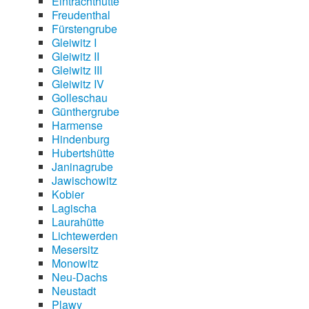
Eintrachthütte
Freudenthal
Fürstengrube
Gleiwitz I
Gleiwitz II
Gleiwitz III
Gleiwitz IV
Golleschau
Günthergrube
Harmense
Hindenburg
Hubertshütte
Janinagrube
Jawischowitz
Kobier
Lagischa
Laurahütte
Lichtewerden
Mesersitz
Monowitz
Neu-Dachs
Neustadt
Plawy