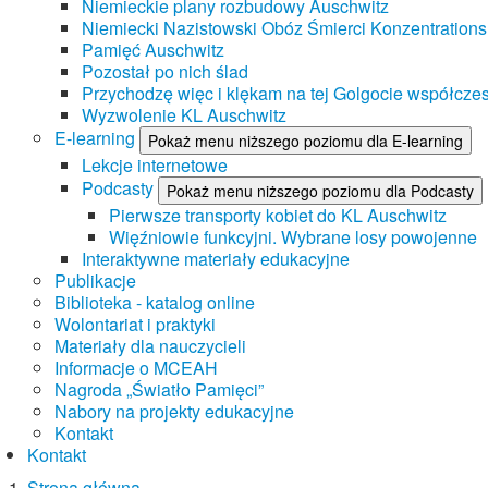
Niemieckie plany rozbudowy Auschwitz
Niemiecki Nazistowski Obóz Śmierci Konzentrations
Pamięć Auschwitz
Pozostał po nich ślad
Przychodzę więc i klękam na tej Golgocie współczes
Wyzwolenie KL Auschwitz
E-learning
Pokaż menu niższego poziomu dla E-learning
Lekcje internetowe
Podcasty
Pokaż menu niższego poziomu dla Podcasty
Pierwsze transporty kobiet do KL Auschwitz
Więźniowie funkcyjni. Wybrane losy powojenne
Interaktywne materiały edukacyjne
Publikacje
Biblioteka - katalog online
Wolontariat i praktyki
Materiały dla nauczycieli
Informacje o MCEAH
Nagroda „Światło Pamięci”
Nabory na projekty edukacyjne
Kontakt
Kontakt
Strona główna