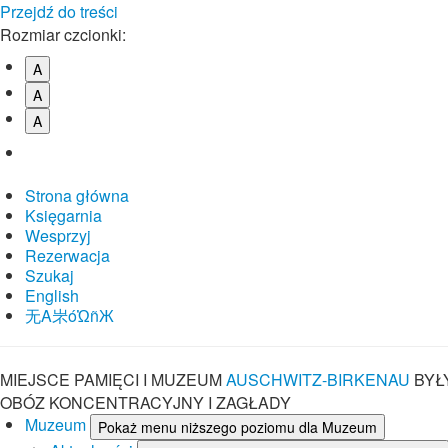
Przejdź do treści
Rozmiar czcionki:
A
A
A
Strona główna
Księgarnia
Wesprzyj
Rezerwacja
Szukaj
English
⽆A㞸óὨñЖ
MIEJSCE PAMIĘCI I MUZEUM
AUSCHWITZ-BIRKENAU
BYŁ
OBÓZ KONCENTRACYJNY I ZAGŁADY
Muzeum
Pokaż menu niższego poziomu dla Muzeum