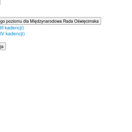
ego poziomu dla Międzynarodowa Rada Oświęcimska
I kadencji)
V kadencji)
ja