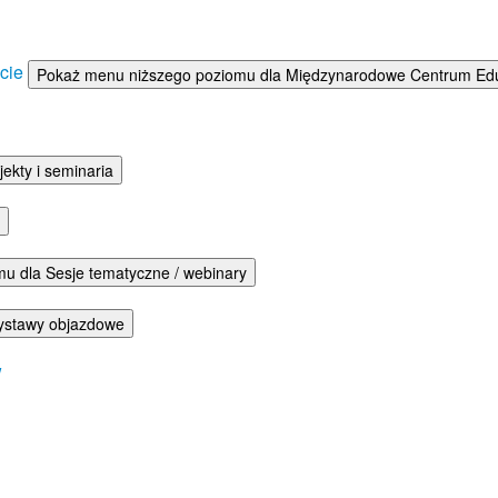
ście
Pokaż menu niższego poziomu dla Międzynarodowe Centrum Eduka
ekty i seminaria
u dla Sesje tematyczne / webinary
ystawy objazdowe
w