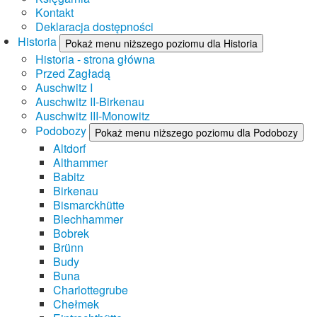
Kontakt
Deklaracja dostępności
Historia
Pokaż menu niższego poziomu dla Historia
Historia - strona główna
Przed Zagładą
Auschwitz I
Auschwitz II-Birkenau
Auschwitz III-Monowitz
Podobozy
Pokaż menu niższego poziomu dla Podobozy
Altdorf
Althammer
Babitz
Birkenau
Bismarckhütte
Blechhammer
Bobrek
Brünn
Budy
Buna
Charlottegrube
Chełmek