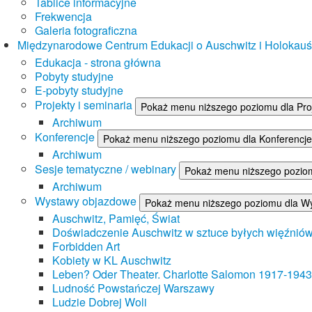
Tablice informacyjne
Frekwencja
Galeria fotograficzna
Międzynarodowe Centrum Edukacji o Auschwitz i Holokau
Edukacja - strona główna
Pobyty studyjne
E-pobyty studyjne
Projekty i seminaria
Pokaż menu niższego poziomu dla Proj
Archiwum
Konferencje
Pokaż menu niższego poziomu dla Konferencje
Archiwum
Sesje tematyczne / webinary
Pokaż menu niższego poziom
Archiwum
Wystawy objazdowe
Pokaż menu niższego poziomu dla W
Auschwitz, Pamięć, Świat
Doświadczenie Auschwitz w sztuce byłych więźnió
Forbidden Art
Kobiety w KL Auschwitz
Leben? Oder Theater. Charlotte Salomon 1917-1943
Ludność Powstańczej Warszawy
Ludzie Dobrej Woli