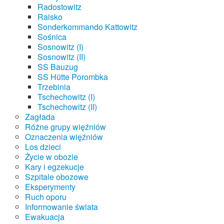
Radostowitz
Raisko
Sonderkommando Kattowitz
Sośnica
Sosnowitz (I)
Sosnowitz (II)
SS Bauzug
SS Hütte Porombka
Trzebinia
Tschechowitz (I)
Tschechowitz (II)
Zagłada
Różne grupy więźniów
Oznaczenia więźniów
Los dzieci
Życie w obozie
Kary i egzekucje
Szpitale obozowe
Eksperymenty
Ruch oporu
Informowanie świata
Ewakuacja