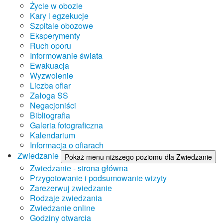
Życie w obozie
Kary i egzekucje
Szpitale obozowe
Eksperymenty
Ruch oporu
Informowanie świata
Ewakuacja
Wyzwolenie
Liczba ofiar
Załoga SS
Negacjoniści
Bibliografia
Galeria fotograficzna
Kalendarium
Informacja o ofiarach
Zwiedzanie
Pokaż menu niższego poziomu dla Zwiedzanie
Zwiedzanie - strona główna
Przygotowanie i podsumowanie wizyty
Zarezerwuj zwiedzanie
Rodzaje zwiedzania
Zwiedzanie online
Godziny otwarcia