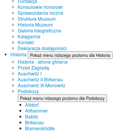
Fundacja
Konsulowie honorowi
Sprawozdania roczne
Struktura Muzeum
Historia Muzeum
Galeria fotograficzna
Księgarnia
Kontakt
Deklaracja dostępności
Historia
Pokaż menu niższego poziomu dla Historia
Historia - strona główna
Przed Zagładą
Auschwitz I
Auschwitz II-Birkenau
Auschwitz III-Monowitz
Podobozy
Pokaż menu niższego poziomu dla Podobozy
Altdorf
Althammer
Babitz
Birkenau
Bismarckhütte