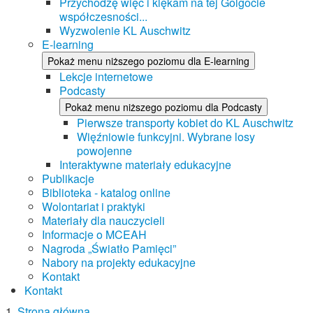
Przychodzę więc i klękam na tej Golgocie
współczesności...
Wyzwolenie KL Auschwitz
E-learning
Pokaż menu niższego poziomu dla E-learning
Lekcje internetowe
Podcasty
Pokaż menu niższego poziomu dla Podcasty
Pierwsze transporty kobiet do KL Auschwitz
Więźniowie funkcyjni. Wybrane losy
powojenne
Interaktywne materiały edukacyjne
Publikacje
Biblioteka - katalog online
Wolontariat i praktyki
Materiały dla nauczycieli
Informacje o MCEAH
Nagroda „Światło Pamięci”
Nabory na projekty edukacyjne
Kontakt
Kontakt
Strona główna