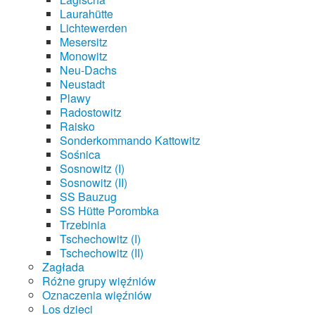
Laurahütte
Lichtewerden
Mesersitz
Monowitz
Neu-Dachs
Neustadt
Plawy
Radostowitz
Raisko
Sonderkommando Kattowitz
Sośnica
Sosnowitz (I)
Sosnowitz (II)
SS Bauzug
SS Hütte Porombka
Trzebinia
Tschechowitz (I)
Tschechowitz (II)
Zagłada
Różne grupy więźniów
Oznaczenia więźniów
Los dzieci