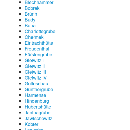
Blechhammer
Bobrek
Brünn
Budy
Buna
Charlottegrube
Chełmek
Eintrachthütte
Freudenthal
Fürstengrube
Gleiwitz I
Gleiwitz II
Gleiwitz III
Gleiwitz IV
Golleschau
Günthergrube
Harmense
Hindenburg
Hubertshütte
Janinagrube
Jawischowitz
Kobier
Lagischa