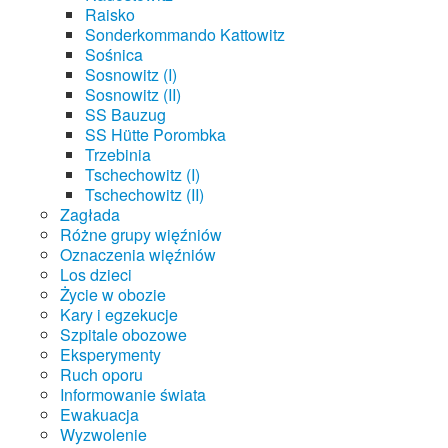
Raisko
Sonderkommando Kattowitz
Sośnica
Sosnowitz (I)
Sosnowitz (II)
SS Bauzug
SS Hütte Porombka
Trzebinia
Tschechowitz (I)
Tschechowitz (II)
Zagłada
Różne grupy więźniów
Oznaczenia więźniów
Los dzieci
Życie w obozie
Kary i egzekucje
Szpitale obozowe
Eksperymenty
Ruch oporu
Informowanie świata
Ewakuacja
Wyzwolenie