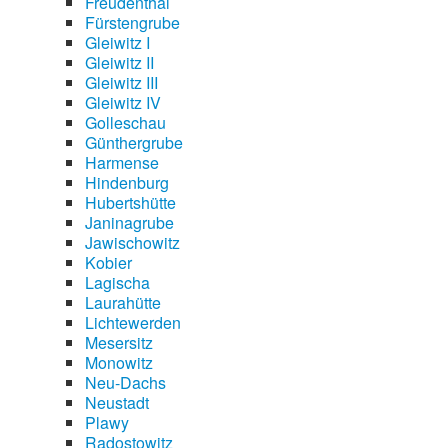
Freudenthal
Fürstengrube
Gleiwitz I
Gleiwitz II
Gleiwitz III
Gleiwitz IV
Golleschau
Günthergrube
Harmense
Hindenburg
Hubertshütte
Janinagrube
Jawischowitz
Kobier
Lagischa
Laurahütte
Lichtewerden
Mesersitz
Monowitz
Neu-Dachs
Neustadt
Plawy
Radostowitz