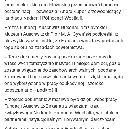
temat nieludzkich nazistowskich prześladowań i procesu
eksterminacji – powiedział André Kuper, przewodniczący
landtagu Nadrenii Północnej-Westfalii.
Prezes Fundacji Auschwitz-Birkenau oraz dyrektor
Muzeum Auschwitz dr Piotr M. A. Cywiński podkreślił, iż
niezwykle ważne jest to, że Fundacja weszła w posiadanie
tego zbioru na zasadach powiernictwa.
– Teraz dokumenty zostaną przekazane przez nas do
właściwych tematycznie instytucji i miejsc pamięci, gdzie
zostaną włączone do zasobów archiwalnych, poddane
konserwacji i opracowaniu naukowemu. Dzięki temu będą
one wykorzystane w pracy edukacyjnej i szeroko
udostępniane – podkreślił
Przejęcie dokumentów możliwe było dzięki współpracy
Fundacji Auschwitz-Birkenau z władzami kraju
związkowego Nadrenia Północna-Westfalia, wieloletnimi
partnerami instytucjonalnymi i prywatnymi darczyńcami.
Kolekcja została przekazana Fundacji na trzy dni po