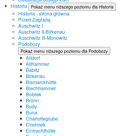
Historia
Pokaż menu niższego poziomu dla Historia
Historia - strona główna
Przed Zagładą
Auschwitz I
Auschwitz II-Birkenau
Auschwitz III-Monowitz
Podobozy
Pokaż menu niższego poziomu dla Podobozy
Altdorf
Althammer
Babitz
Birkenau
Bismarckhütte
Blechhammer
Bobrek
Brünn
Budy
Buna
Charlottegrube
Chełmek
Eintrachthütte