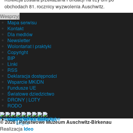
obchodach 81. rocznicy wyzwolenia Auschwitz.
Wesprzyj
Mapa serwisu
Kontakt
Dla mediów
Newsletter
Wolontariat i praktyki
Copyright
BIP
Linki
RSS
Deklaracja dostępności
Wsparcie MKiDN
Fundusze UE
Światowe dziedzictwo
DRONY | LOTY
RODO
Nasz profil na facebook
© 2026 | Państwowe Muzeum Auschwitz-Birkenau
Realizacja
Ideo