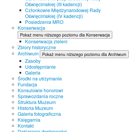
Oświęcimskiej (III kadencji)
Członkowie Międzynarodowej Rady
Oświęcimskiej (IV kadencji)
Posiedzenia MRO
Konserwacja
Pokaż menu niższego poziomu dla Konserwacja
Konserwacja zieleni
Zbiory historyczne
Archiwum
Pokaż menu niższego poziomu dla Archiwum
Zasoby
Udostępnianie
Galeria
Środki na utrzymanie
Fundacja
Konsulowie honorowi
Sprawozdania roczne
Struktura Muzeum
Historia Muzeum
Galeria fotograficzna
Księgarnia
Kontakt
Deklaracja dostępności