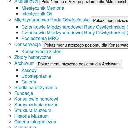
Aktualności
Pokaż menu niższego poziomu dla Aktualności
Miesięcznik Memoria
miesięcznik Oś
Międzynarodowa Rada Oświęcimska
Pokaż menu niższ
Członkowie Międzynarodowej Rady Oświęcimskiej (II
Członkowie Międzynarodowej Rady Oświęcimskiej (I
Posiedzenia MRO
Konserwacja
Pokaż menu niższego poziomu dla Konserwac
Konserwacja zieleni
Zbiory historyczne
Archiwum
Pokaż menu niższego poziomu dla Archiwum
Zasoby
Udostępnianie
Galeria
Środki na utrzymanie
Fundacja
Konsulowie honorowi
Sprawozdania roczne
Struktura Muzeum
Historia Muzeum
Galeria fotograficzna
Księgarnia