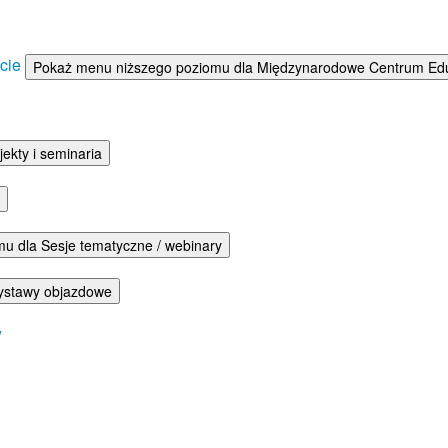
ście
Pokaż menu niższego poziomu dla Międzynarodowe Centrum Eduka
ekty i seminaria
u dla Sesje tematyczne / webinary
ystawy objazdowe
w