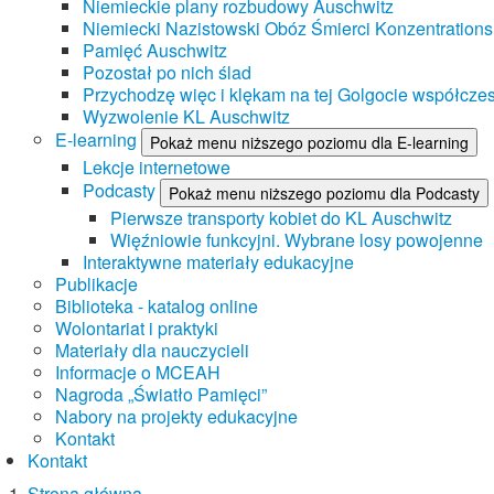
Niemieckie plany rozbudowy Auschwitz
Niemiecki Nazistowski Obóz Śmierci Konzentrations
Pamięć Auschwitz
Pozostał po nich ślad
Przychodzę więc i klękam na tej Golgocie współczes
Wyzwolenie KL Auschwitz
E-learning
Pokaż menu niższego poziomu dla E-learning
Lekcje internetowe
Podcasty
Pokaż menu niższego poziomu dla Podcasty
Pierwsze transporty kobiet do KL Auschwitz
Więźniowie funkcyjni. Wybrane losy powojenne
Interaktywne materiały edukacyjne
Publikacje
Biblioteka - katalog online
Wolontariat i praktyki
Materiały dla nauczycieli
Informacje o MCEAH
Nagroda „Światło Pamięci”
Nabory na projekty edukacyjne
Kontakt
Kontakt
Strona główna