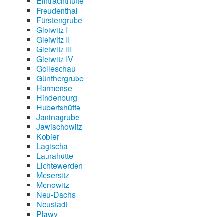
Eintrachthütte
Freudenthal
Fürstengrube
Gleiwitz I
Gleiwitz II
Gleiwitz III
Gleiwitz IV
Golleschau
Günthergrube
Harmense
Hindenburg
Hubertshütte
Janinagrube
Jawischowitz
Kobier
Lagischa
Laurahütte
Lichtewerden
Mesersitz
Monowitz
Neu-Dachs
Neustadt
Plawy