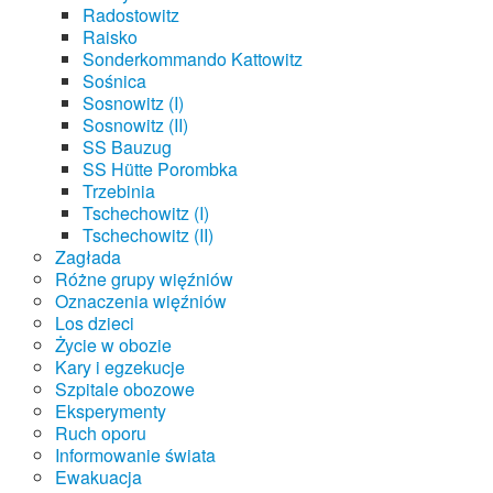
Radostowitz
Raisko
Sonderkommando Kattowitz
Sośnica
Sosnowitz (I)
Sosnowitz (II)
SS Bauzug
SS Hütte Porombka
Trzebinia
Tschechowitz (I)
Tschechowitz (II)
Zagłada
Różne grupy więźniów
Oznaczenia więźniów
Los dzieci
Życie w obozie
Kary i egzekucje
Szpitale obozowe
Eksperymenty
Ruch oporu
Informowanie świata
Ewakuacja