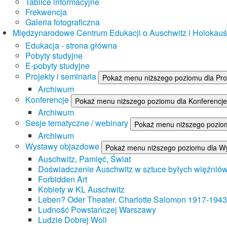
Tablice informacyjne
Frekwencja
Galeria fotograficzna
Międzynarodowe Centrum Edukacji o Auschwitz i Holokau
Edukacja - strona główna
Pobyty studyjne
E-pobyty studyjne
Projekty i seminaria
Pokaż menu niższego poziomu dla Proj
Archiwum
Konferencje
Pokaż menu niższego poziomu dla Konferencje
Archiwum
Sesje tematyczne / webinary
Pokaż menu niższego poziom
Archiwum
Wystawy objazdowe
Pokaż menu niższego poziomu dla W
Auschwitz, Pamięć, Świat
Doświadczenie Auschwitz w sztuce byłych więźnió
Forbidden Art
Kobiety w KL Auschwitz
Leben? Oder Theater. Charlotte Salomon 1917-1943
Ludność Powstańczej Warszawy
Ludzie Dobrej Woli