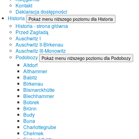
Kontakt
Deklaracja dostępności
Historia
Pokaż menu niższego poziomu dla Historia
Historia - strona główna
Przed Zagładą
Auschwitz I
Auschwitz II-Birkenau
Auschwitz III-Monowitz
Podobozy
Pokaż menu niższego poziomu dla Podobozy
Altdorf
Althammer
Babitz
Birkenau
Bismarckhütte
Blechhammer
Bobrek
Brünn
Budy
Buna
Charlottegrube
Chełmek