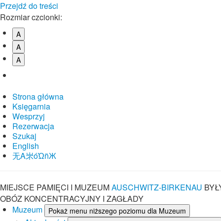
Przejdź do treści
Rozmiar czcionki:
A
A
A
Strona główna
Księgarnia
Wesprzyj
Rezerwacja
Szukaj
English
⽆A㞸óὨñЖ
MIEJSCE PAMIĘCI I MUZEUM
AUSCHWITZ-BIRKENAU
BYŁ
OBÓZ KONCENTRACYJNY I ZAGŁADY
Muzeum
Pokaż menu niższego poziomu dla Muzeum