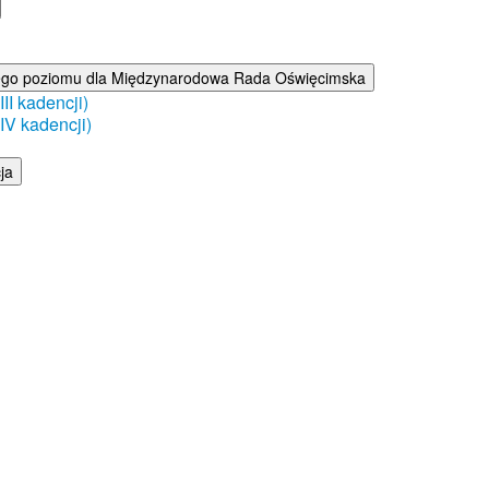
ego poziomu dla Międzynarodowa Rada Oświęcimska
I kadencji)
V kadencji)
ja