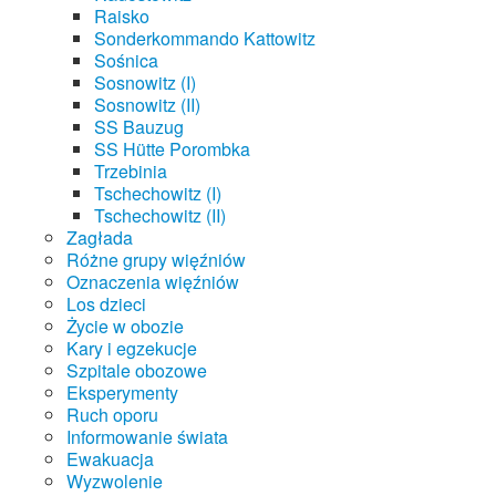
Raisko
Sonderkommando Kattowitz
Sośnica
Sosnowitz (I)
Sosnowitz (II)
SS Bauzug
SS Hütte Porombka
Trzebinia
Tschechowitz (I)
Tschechowitz (II)
Zagłada
Różne grupy więźniów
Oznaczenia więźniów
Los dzieci
Życie w obozie
Kary i egzekucje
Szpitale obozowe
Eksperymenty
Ruch oporu
Informowanie świata
Ewakuacja
Wyzwolenie