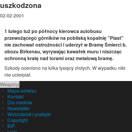
uszkodzona
02-02-2001
1 lutego tuż po północy kierowca autobusu
przewożącego górników na pobliską kopalnię "Piast"
nie zachował ostrożności i uderzył w Bramę Śmierci b.
obozu Birkenau, wyrywając kawałek muru i niszcząc
ochronną kratę nad torami oraz metalową bramę.
Szkody oceniono na kilka tysięcy złotych. W wypadku nikt
nie ucierpiał.
Wesprzyj
Mapa serwisu
Kontakt
Dla mediów
Newsletter
Wolontariat i praktyki
Copyright
BIP
Linki