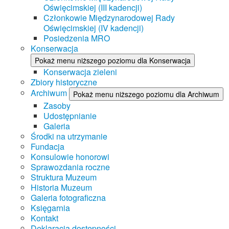
Oświęcimskiej (III kadencji)
Członkowie Międzynarodowej Rady
Oświęcimskiej (IV kadencji)
Posiedzenia MRO
Konserwacja
Pokaż menu niższego poziomu dla Konserwacja
Konserwacja zieleni
Zbiory historyczne
Archiwum
Pokaż menu niższego poziomu dla Archiwum
Zasoby
Udostępnianie
Galeria
Środki na utrzymanie
Fundacja
Konsulowie honorowi
Sprawozdania roczne
Struktura Muzeum
Historia Muzeum
Galeria fotograficzna
Księgarnia
Kontakt
Deklaracja dostępności