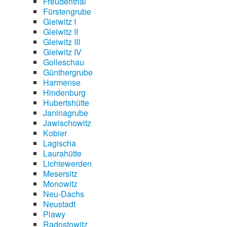
Freudenthal
Fürstengrube
Gleiwitz I
Gleiwitz II
Gleiwitz III
Gleiwitz IV
Golleschau
Günthergrube
Harmense
Hindenburg
Hubertshütte
Janinagrube
Jawischowitz
Kobier
Lagischa
Laurahütte
Lichtewerden
Mesersitz
Monowitz
Neu-Dachs
Neustadt
Plawy
Radostowitz