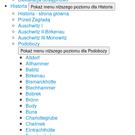
Historia
Pokaż menu niższego poziomu dla Historia
Historia - strona główna
Przed Zagładą
Auschwitz I
Auschwitz II-Birkenau
Auschwitz III-Monowitz
Podobozy
Pokaż menu niższego poziomu dla Podobozy
Altdorf
Althammer
Babitz
Birkenau
Bismarckhütte
Blechhammer
Bobrek
Brünn
Budy
Buna
Charlottegrube
Chełmek
Eintrachthütte