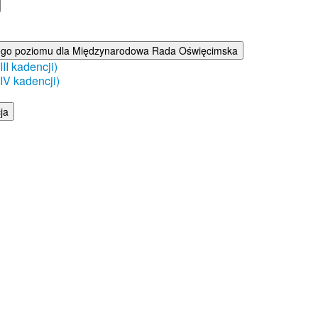
ego poziomu dla Międzynarodowa Rada Oświęcimska
I kadencji)
V kadencji)
ja