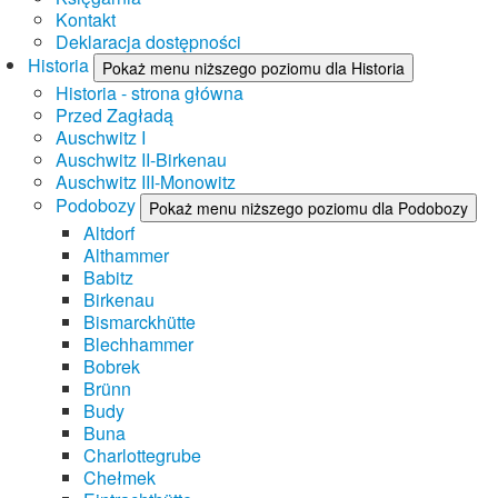
Kontakt
Deklaracja dostępności
Historia
Pokaż menu niższego poziomu dla Historia
Historia - strona główna
Przed Zagładą
Auschwitz I
Auschwitz II-Birkenau
Auschwitz III-Monowitz
Podobozy
Pokaż menu niższego poziomu dla Podobozy
Altdorf
Althammer
Babitz
Birkenau
Bismarckhütte
Blechhammer
Bobrek
Brünn
Budy
Buna
Charlottegrube
Chełmek