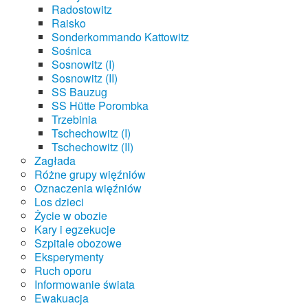
Radostowitz
Raisko
Sonderkommando Kattowitz
Sośnica
Sosnowitz (I)
Sosnowitz (II)
SS Bauzug
SS Hütte Porombka
Trzebinia
Tschechowitz (I)
Tschechowitz (II)
Zagłada
Różne grupy więźniów
Oznaczenia więźniów
Los dzieci
Życie w obozie
Kary i egzekucje
Szpitale obozowe
Eksperymenty
Ruch oporu
Informowanie świata
Ewakuacja