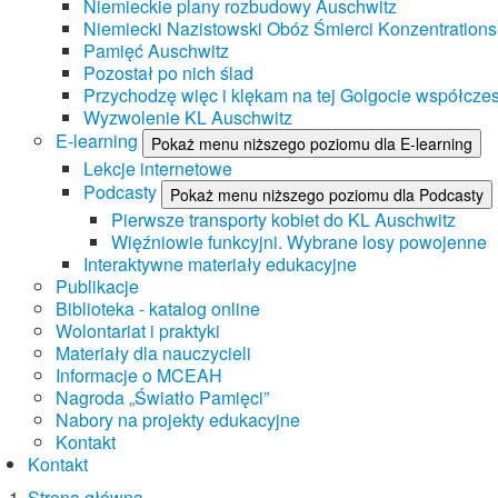
Niemieckie plany rozbudowy Auschwitz
Niemiecki Nazistowski Obóz Śmierci Konzentrations
Pamięć Auschwitz
Pozostał po nich ślad
Przychodzę więc i klękam na tej Golgocie współczes
Wyzwolenie KL Auschwitz
E-learning
Pokaż menu niższego poziomu dla E-learning
Lekcje internetowe
Podcasty
Pokaż menu niższego poziomu dla Podcasty
Pierwsze transporty kobiet do KL Auschwitz
Więźniowie funkcyjni. Wybrane losy powojenne
Interaktywne materiały edukacyjne
Publikacje
Biblioteka - katalog online
Wolontariat i praktyki
Materiały dla nauczycieli
Informacje o MCEAH
Nagroda „Światło Pamięci”
Nabory na projekty edukacyjne
Kontakt
Kontakt
Strona główna