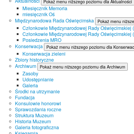
Aktualności
Pokaż menu niższego poziomu dla Aktualności
Miesięcznik Memoria
miesięcznik Oś
Międzynarodowa Rada Oświęcimska
Pokaż menu niższ
Członkowie Międzynarodowej Rady Oświęcimskiej (II
Członkowie Międzynarodowej Rady Oświęcimskiej (I
Posiedzenia MRO
Konserwacja
Pokaż menu niższego poziomu dla Konserwac
Konserwacja zieleni
Zbiory historyczne
Archiwum
Pokaż menu niższego poziomu dla Archiwum
Zasoby
Udostępnianie
Galeria
Środki na utrzymanie
Fundacja
Konsulowie honorowi
Sprawozdania roczne
Struktura Muzeum
Historia Muzeum
Galeria fotograficzna
Księgarnia