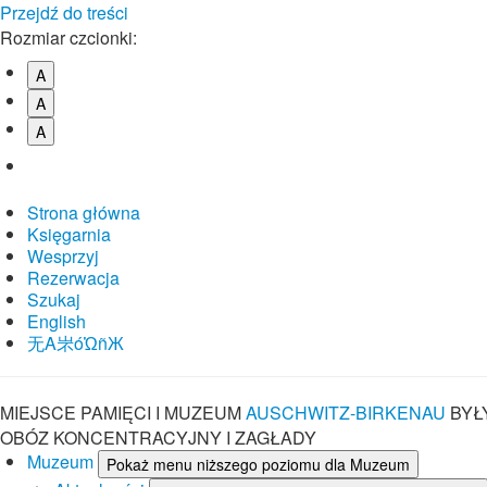
Przejdź do treści
Rozmiar czcionki:
A
A
A
Strona główna
Księgarnia
Wesprzyj
Rezerwacja
Szukaj
English
⽆A㞸óὨñЖ
MIEJSCE PAMIĘCI I MUZEUM
AUSCHWITZ-BIRKENAU
BYŁ
OBÓZ KONCENTRACYJNY I ZAGŁADY
Muzeum
Pokaż menu niższego poziomu dla Muzeum