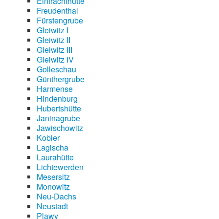
Eintrachthütte
Freudenthal
Fürstengrube
Gleiwitz I
Gleiwitz II
Gleiwitz III
Gleiwitz IV
Golleschau
Günthergrube
Harmense
Hindenburg
Hubertshütte
Janinagrube
Jawischowitz
Kobier
Lagischa
Laurahütte
Lichtewerden
Mesersitz
Monowitz
Neu-Dachs
Neustadt
Plawy