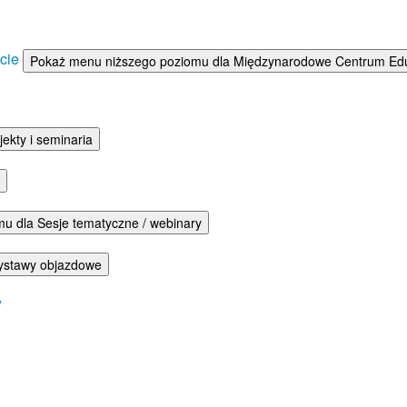
ście
Pokaż menu niższego poziomu dla Międzynarodowe Centrum Eduka
ekty i seminaria
u dla Sesje tematyczne / webinary
ystawy objazdowe
w