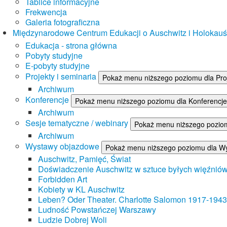
Tablice informacyjne
Frekwencja
Galeria fotograficzna
Międzynarodowe Centrum Edukacji o Auschwitz i Holokau
Edukacja - strona główna
Pobyty studyjne
E-pobyty studyjne
Projekty i seminaria
Pokaż menu niższego poziomu dla Proj
Archiwum
Konferencje
Pokaż menu niższego poziomu dla Konferencje
Archiwum
Sesje tematyczne / webinary
Pokaż menu niższego poziom
Archiwum
Wystawy objazdowe
Pokaż menu niższego poziomu dla W
Auschwitz, Pamięć, Świat
Doświadczenie Auschwitz w sztuce byłych więźnió
Forbidden Art
Kobiety w KL Auschwitz
Leben? Oder Theater. Charlotte Salomon 1917-1943
Ludność Powstańczej Warszawy
Ludzie Dobrej Woli