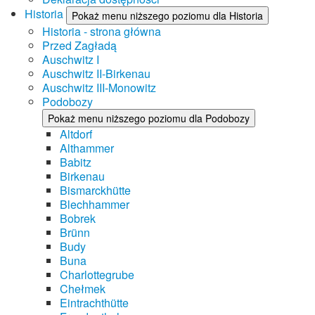
Historia
Pokaż menu niższego poziomu dla Historia
Historia - strona główna
Przed Zagładą
Auschwitz I
Auschwitz II-Birkenau
Auschwitz III-Monowitz
Podobozy
Pokaż menu niższego poziomu dla Podobozy
Altdorf
Althammer
Babitz
Birkenau
Bismarckhütte
Blechhammer
Bobrek
Brünn
Budy
Buna
Charlottegrube
Chełmek
Eintrachthütte