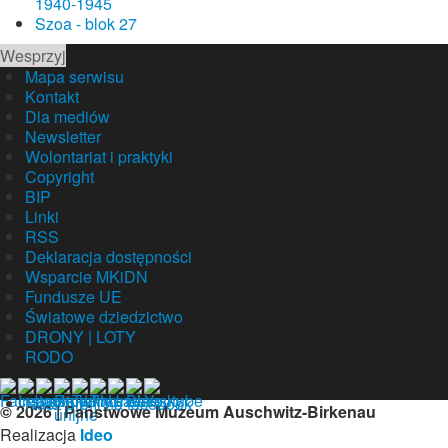
1940-1945
Szoa - blok 27
Wesprzyj
Mapa serwisu
Kontakt
Dla mediów
Newsletter
Wolontariat i praktyki
Copyright
BIP
Linki
RSS
Deklaracja dostępności
Wsparcie MKiDN
Fundusze UE
Światowe dziedzictwo
DRONY | LOTY
RODO
Nasz profil na facebook
© 2026 | Państwowe Muzeum Auschwitz-Birkenau
Realizacja
Ideo