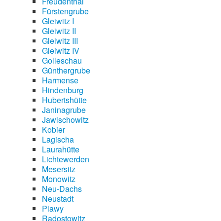
Freudenthal
Fürstengrube
Gleiwitz I
Gleiwitz II
Gleiwitz III
Gleiwitz IV
Golleschau
Günthergrube
Harmense
Hindenburg
Hubertshütte
Janinagrube
Jawischowitz
Kobier
Lagischa
Laurahütte
Lichtewerden
Mesersitz
Monowitz
Neu-Dachs
Neustadt
Plawy
Radostowitz