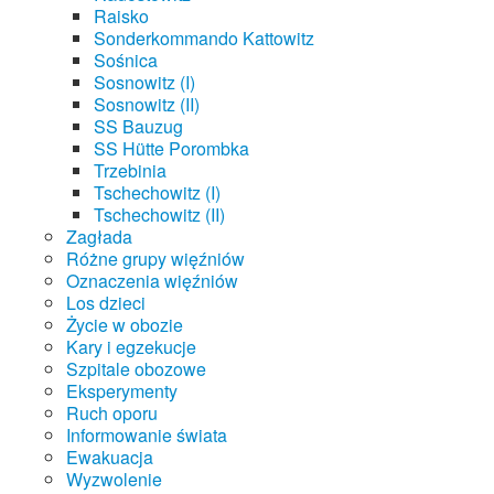
Raisko
Sonderkommando Kattowitz
Sośnica
Sosnowitz (I)
Sosnowitz (II)
SS Bauzug
SS Hütte Porombka
Trzebinia
Tschechowitz (I)
Tschechowitz (II)
Zagłada
Różne grupy więźniów
Oznaczenia więźniów
Los dzieci
Życie w obozie
Kary i egzekucje
Szpitale obozowe
Eksperymenty
Ruch oporu
Informowanie świata
Ewakuacja
Wyzwolenie