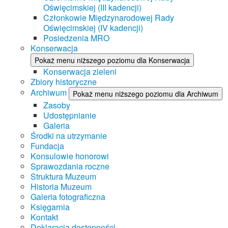
Oświęcimskiej (III kadencji)
Członkowie Międzynarodowej Rady
Oświęcimskiej (IV kadencji)
Posiedzenia MRO
Konserwacja
Pokaż menu niższego poziomu dla Konserwacja
Konserwacja zieleni
Zbiory historyczne
Archiwum
Pokaż menu niższego poziomu dla Archiwum
Zasoby
Udostępnianie
Galeria
Środki na utrzymanie
Fundacja
Konsulowie honorowi
Sprawozdania roczne
Struktura Muzeum
Historia Muzeum
Galeria fotograficzna
Księgarnia
Kontakt
Deklaracja dostępności