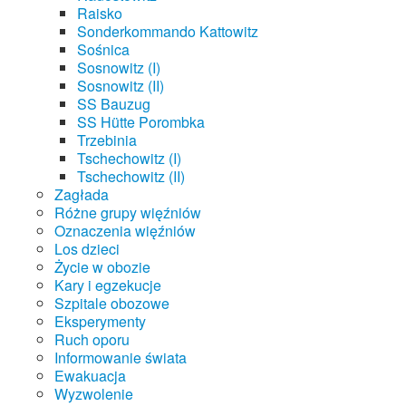
Raisko
Sonderkommando Kattowitz
Sośnica
Sosnowitz (I)
Sosnowitz (II)
SS Bauzug
SS Hütte Porombka
Trzebinia
Tschechowitz (I)
Tschechowitz (II)
Zagłada
Różne grupy więźniów
Oznaczenia więźniów
Los dzieci
Życie w obozie
Kary i egzekucje
Szpitale obozowe
Eksperymenty
Ruch oporu
Informowanie świata
Ewakuacja
Wyzwolenie