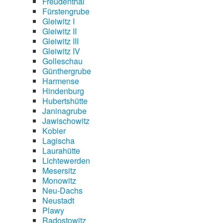
Freudenthal
Fürstengrube
Gleiwitz I
Gleiwitz II
Gleiwitz III
Gleiwitz IV
Golleschau
Günthergrube
Harmense
Hindenburg
Hubertshütte
Janinagrube
Jawischowitz
Kobier
Lagischa
Laurahütte
Lichtewerden
Mesersitz
Monowitz
Neu-Dachs
Neustadt
Plawy
Radostowitz