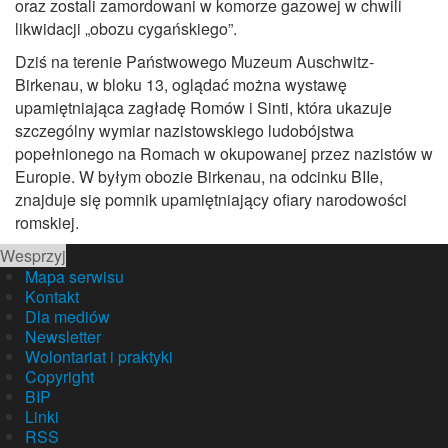
oraz zostali zamordowani w komorze gazowej w chwili
likwidacji „obozu cygańskiego”.
Dziś na terenie Państwowego Muzeum Auschwitz-
Birkenau, w bloku 13, oglądać można wystawę
upamiętniająca zagładę Romów i Sinti, która ukazuje
szczególny wymiar nazistowskiego ludobójstwa
popełnionego na Romach w okupowanej przez nazistów w
Europie. W byłym obozie Birkenau, na odcinku BIIe,
znajduje się pomnik upamiętniający ofiary narodowości
romskiej.
Wesprzyj
Mapa serwisu
Kontakt
Dla mediów
Newsletter
Wolontariat i praktyki
Copyright
BIP
Linki
RSS