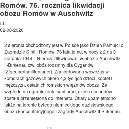
Romów. 76. rocznica likwidacji
obozu Romów w Auschwitz
ŁL
02-08-2020
2 sierpnia obchodzony jest w Polsce jako Dzień Pamięci o
Zagładzie Sinti i Romów. 76 lata temu, w nocy z 2 na 3
sierpnia 1944 r. Niemcy zlikwidowali w obozie Auschwitz
II-Birkenau tzw. obóz rodzinny dla Cyganów
(Zigeunerfamilienlager). Zamordowano wówczas w
komorach gazowych około 4,3 tysiąca dzieci, kobiet i
mężczyzn, ostatnich romskich więźniów obozu. Ze
względu na ograniczenia sanitarne, część obchodów
została przeniesiona do Internetu. Ofiary upamiętniono
także na terenie byłego niemieckiego nazistowskiego
obozu koncentracyjnego i zagłady Auschwitz II-Birkenau.