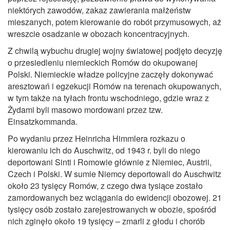
niektórych zawodów, zakaz zawierania małżeństw
mieszanych, potem kierowanie do robót przymusowych, aż
wreszcie osadzanie w obozach koncentracyjnych.
Z chwilą wybuchu drugiej wojny światowej podjęto decyzję
o przesiedleniu niemieckich Romów do okupowanej
Polski. Niemieckie władze policyjne zaczęły dokonywać
aresztowań i egzekucji Romów na terenach okupowanych,
w tym także na tyłach frontu wschodniego, gdzie wraz z
Żydami byli masowo mordowani przez tzw.
Einsatzkommanda.
Po wydaniu przez Heinricha Himmlera rozkazu o
kierowaniu ich do Auschwitz, od 1943 r. byli do niego
deportowani Sinti i Romowie głównie z Niemiec, Austrii,
Czech i Polski. W sumie Niemcy deportowali do Auschwitz
około 23 tysięcy Romów, z czego dwa tysiące zostało
zamordowanych bez wciągania do ewidencji obozowej. 21
tysięcy osób zostało zarejestrowanych w obozie, spośród
nich zginęło około 19 tysięcy – zmarli z głodu i chorób