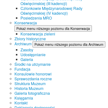
Oświęcimskiej (III kadencji)
Członkowie Międzynarodowej Rady
Oświęcimskiej (IV kadencji)
Posiedzenia MRO
Konserwacja
Pokaż menu niższego poziomu dla Konserwacja
Konserwacja zieleni
Zbiory historyczne
Archiwum
Pokaż menu niższego poziomu dla Archiwum
Zasoby
Udostępnianie
Galeria
Środki na utrzymanie
Fundacja
Konsulowie honorowi
Sprawozdania roczne
Struktura Muzeum
Historia Muzeum
Galeria fotograficzna
Księgarnia
Kontakt
Deklaracja dostępności