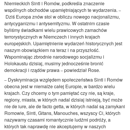
Niemieckich Sinti i Romów, podkreśla znaczenie
wspólnych obchodów upamiętniających te wydarzenia.
–
Dziś Europa znów stoi w obliczu nowego nacjonalizmu,
antycyganizmu i antysemityzmu. W ostatnim czasie
byliśmy świadkami wielu prawicowych zamachów
terrorystycznych w Niemczech i innych krajach
europejskich. Upamiętnienie wydarzeń historycznych jest
naszym obowiązkiem na teraz i na przyszłość.
Wspominając zbrodnie narodowego socjalizmu i
Holokaustu dzisiaj, musimy jednocześnie bronić
demokracji i rządów prawa
powiedział Rose.
–
Dyskryminacja względem społeczeństwa Sinti i Romów
–
obecna jest w niemalże całej Europie, w bardzo wielu
krajach. Czy chcemy o tym pamiętać czy nie, są kraje,
regiony, miasta, w których nadal dzisiaj istnieją, być może
nie de iure, ale de facto getta, w których nadal są zamykani
Romowie, Sinti, Gitans, Manouches, wszyscy Ci, których
nazywamy czasami romantycznie ludźmi podróży, a
których tak naprawdę nie akceptujemy w naszych