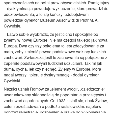
społecznościach na pełni praw obywatelskich. Pamiętajmy
– dyskryminacja powoduje wykluczenie, które prowadzi do
odczłowieczenia, a to się kończy ludobójstwem –
powiedział dyrektor Muzeum Auschwitz dr Piotr M. A.
Cywiński.
Łatwo sobie wyobrazić, że jest cicho i spokojnie bo
–
żyjemy w nowej Europie. Nie ma czegoś takiego jak nowa
Europa. Dwa czy trzy pokolenia to jest zdecydowanie za
mało, żeby zmienić pewne podstawowe wektory ludzkich
zachowań. Zwłaszcza jeśli te zachowania są połączone z
zupełnie podstawowymi ludzkimi uczuciami. Takimi jak
duma, pycha, lęk czy niechęć. Żyjemy w Europie, która
nadal tworzy i toleruje dyskryminację - dodał dyrektor
Cywiński.
Naziści uznali Romów za „element wrogi”, „dziedzicznie”
uwarunkowany skłonnością do popełniania przestępstw i
zachowań aspołecznych. Od 1933 r. stali się, obok Żydów,
celem prześladowań o podłożu rasistowskim: najpierw
poprzez rejestrację, pozbawienie prawa do wykonywania