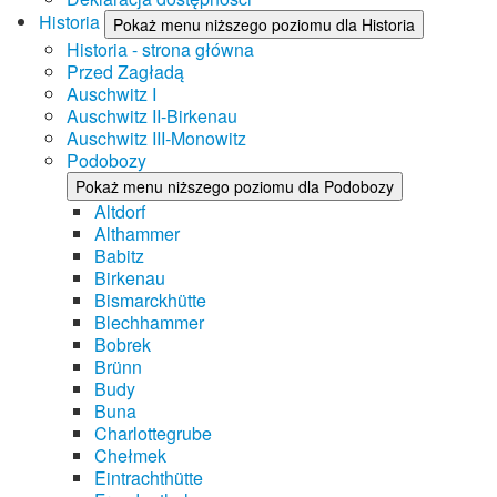
Historia
Pokaż menu niższego poziomu dla Historia
Historia - strona główna
Przed Zagładą
Auschwitz I
Auschwitz II-Birkenau
Auschwitz III-Monowitz
Podobozy
Pokaż menu niższego poziomu dla Podobozy
Altdorf
Althammer
Babitz
Birkenau
Bismarckhütte
Blechhammer
Bobrek
Brünn
Budy
Buna
Charlottegrube
Chełmek
Eintrachthütte