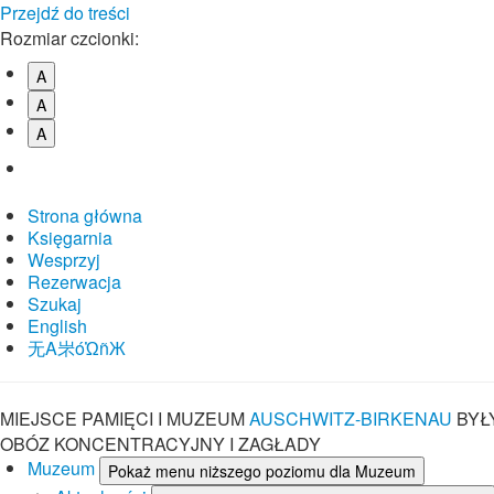
Przejdź do treści
Rozmiar czcionki:
A
A
A
Strona główna
Księgarnia
Wesprzyj
Rezerwacja
Szukaj
English
⽆A㞸óὨñЖ
MIEJSCE PAMIĘCI I MUZEUM
AUSCHWITZ-BIRKENAU
BYŁ
OBÓZ KONCENTRACYJNY I ZAGŁADY
Muzeum
Pokaż menu niższego poziomu dla Muzeum