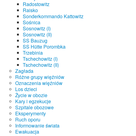
Radostowitz
Raisko
Sonderkommando Kattowitz
Sośnica
Sosnowitz (I)
Sosnowitz (II)
SS Bauzug
SS Hütte Porombka
Trzebinia
Tschechowitz (I)
Tschechowitz (II)
Zagłada
Różne grupy więźniów
Oznaczenia więźniów
Los dzieci
Życie w obozie
Kary i egzekucje
Szpitale obozowe
Eksperymenty
Ruch oporu
Informowanie świata
Ewakuacja