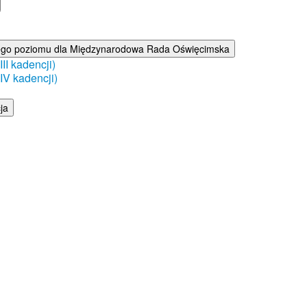
ego poziomu dla Międzynarodowa Rada Oświęcimska
I kadencji)
V kadencji)
ja