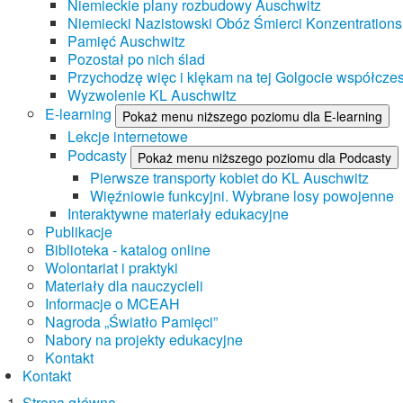
Niemieckie plany rozbudowy Auschwitz
Niemiecki Nazistowski Obóz Śmierci Konzentrations
Pamięć Auschwitz
Pozostał po nich ślad
Przychodzę więc i klękam na tej Golgocie współczes
Wyzwolenie KL Auschwitz
E-learning
Pokaż menu niższego poziomu dla E-learning
Lekcje internetowe
Podcasty
Pokaż menu niższego poziomu dla Podcasty
Pierwsze transporty kobiet do KL Auschwitz
Więźniowie funkcyjni. Wybrane losy powojenne
Interaktywne materiały edukacyjne
Publikacje
Biblioteka - katalog online
Wolontariat i praktyki
Materiały dla nauczycieli
Informacje o MCEAH
Nagroda „Światło Pamięci”
Nabory na projekty edukacyjne
Kontakt
Kontakt
Strona główna