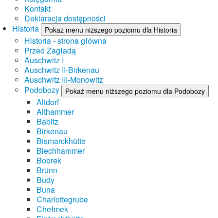
Kontakt
Deklaracja dostępności
Historia
Pokaż menu niższego poziomu dla Historia
Historia - strona główna
Przed Zagładą
Auschwitz I
Auschwitz II-Birkenau
Auschwitz III-Monowitz
Podobozy
Pokaż menu niższego poziomu dla Podobozy
Altdorf
Althammer
Babitz
Birkenau
Bismarckhütte
Blechhammer
Bobrek
Brünn
Budy
Buna
Charlottegrube
Chełmek