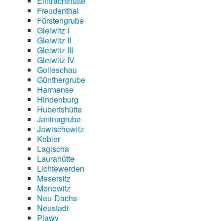
Eintrachthütte
Freudenthal
Fürstengrube
Gleiwitz I
Gleiwitz II
Gleiwitz III
Gleiwitz IV
Golleschau
Günthergrube
Harmense
Hindenburg
Hubertshütte
Janinagrube
Jawischowitz
Kobier
Lagischa
Laurahütte
Lichtewerden
Mesersitz
Monowitz
Neu-Dachs
Neustadt
Plawy