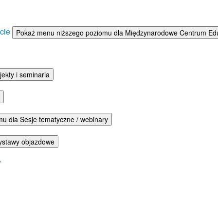
ście
Pokaż menu niższego poziomu dla Międzynarodowe Centrum Eduka
ekty i seminaria
u dla Sesje tematyczne / webinary
ystawy objazdowe
w