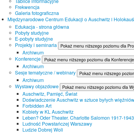
Tablice informacyjne
Frekwencja
Galeria fotograficzna
Międzynarodowe Centrum Edukacji o Auschwitz i Holokau
Edukacja - strona główna
Pobyty studyjne
E-pobyty studyjne
Projekty i seminaria
Pokaż menu niższego poziomu dla Proj
Archiwum
Konferencje
Pokaż menu niższego poziomu dla Konferencje
Archiwum
Sesje tematyczne / webinary
Pokaż menu niższego poziom
Archiwum
Wystawy objazdowe
Pokaż menu niższego poziomu dla W
Auschwitz, Pamięć, Świat
Doświadczenie Auschwitz w sztuce byłych więźnió
Forbidden Art
Kobiety w KL Auschwitz
Leben? Oder Theater. Charlotte Salomon 1917-1943
Ludność Powstańczej Warszawy
Ludzie Dobrej Woli