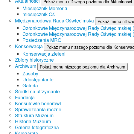
Aktualności
Pokaż menu niższego poziomu dla Aktualności
Miesięcznik Memoria
miesięcznik Oś
Międzynarodowa Rada Oświęcimska
Pokaż menu niższ
Członkowie Międzynarodowej Rady Oświęcimskiej (II
Członkowie Międzynarodowej Rady Oświęcimskiej (I
Posiedzenia MRO
Konserwacja
Pokaż menu niższego poziomu dla Konserwac
Konserwacja zieleni
Zbiory historyczne
Archiwum
Pokaż menu niższego poziomu dla Archiwum
Zasoby
Udostępnianie
Galeria
Środki na utrzymanie
Fundacja
Konsulowie honorowi
Sprawozdania roczne
Struktura Muzeum
Historia Muzeum
Galeria fotograficzna
Księgarnia