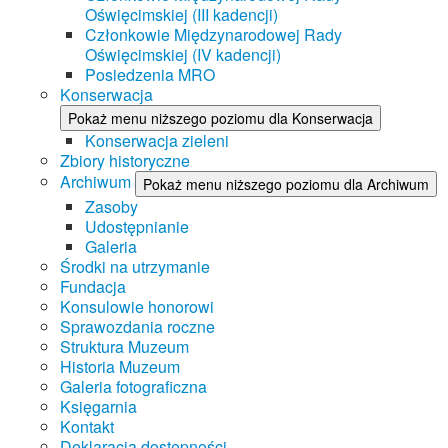
Oświęcimskiej (III kadencji)
Członkowie Międzynarodowej Rady
Oświęcimskiej (IV kadencji)
Posiedzenia MRO
Konserwacja
Pokaż menu niższego poziomu dla Konserwacja
Konserwacja zieleni
Zbiory historyczne
Archiwum
Pokaż menu niższego poziomu dla Archiwum
Zasoby
Udostępnianie
Galeria
Środki na utrzymanie
Fundacja
Konsulowie honorowi
Sprawozdania roczne
Struktura Muzeum
Historia Muzeum
Galeria fotograficzna
Księgarnia
Kontakt
Deklaracja dostępności