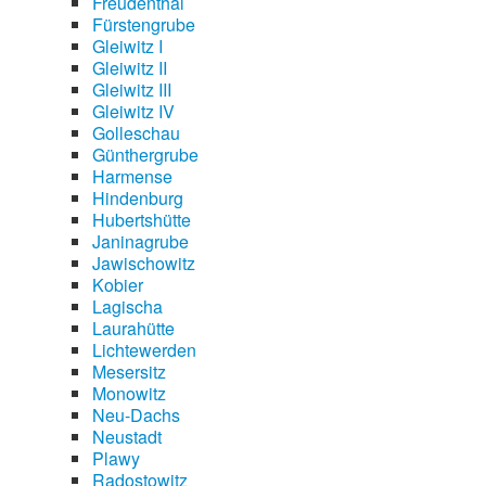
Freudenthal
Fürstengrube
Gleiwitz I
Gleiwitz II
Gleiwitz III
Gleiwitz IV
Golleschau
Günthergrube
Harmense
Hindenburg
Hubertshütte
Janinagrube
Jawischowitz
Kobier
Lagischa
Laurahütte
Lichtewerden
Mesersitz
Monowitz
Neu-Dachs
Neustadt
Plawy
Radostowitz