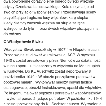
dwa powojenne obrazy olejne innego byłego więźnia-
artysty Czesława Lenczowskiego. Kula otrzymał je od
swoich przyjaciół współwięźniów. Przedstawiają sceny
przybliżające tragiczne losy więźniów: karę słupka —
kiedy Niemcy wieszali więźnia na słupie za ręce
wykręcone do tyłu — oraz dwóch więźniów piszących list
do rodziny.
O Władysławie Siwku
Władysław Siwek urodził się w 1907 r. w Niepołomicach.
Przed wojną studiował w krakowskiej ASP. W styczniu
1940 r. został aresztowany przez Niemców za działalność
w ruchu oporu i umieszczony w więzieniu na Montelupich
w Krakowie. Do KL Auschwitz został deportowany 8
października 1940 r. W obozie początkowo pracował w
obozowej malarni. Wykonywał między innymi tablice
ostrzegawcze, obrazki instruktażowe, opaski dla więźniów.
Po kryjomu malował pejzaże i portretował współwięźniów
– wykonał ponad 2 tysiące portretów. W październiku 1944
r. został przewieziony do KL Sachsenhausen. Wyzwolenia