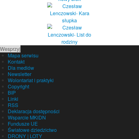
Wesprzyj
Mapa serwisu
Kontakt
Dla mediów
Newsletter
Wolontariat i praktyki
Copyright
BIP
Linki
RSS
Deklaracja dostępności
Wsparcie MKiDN
Fundusze UE
Światowe dziedzictwo
DRONY | LOTY