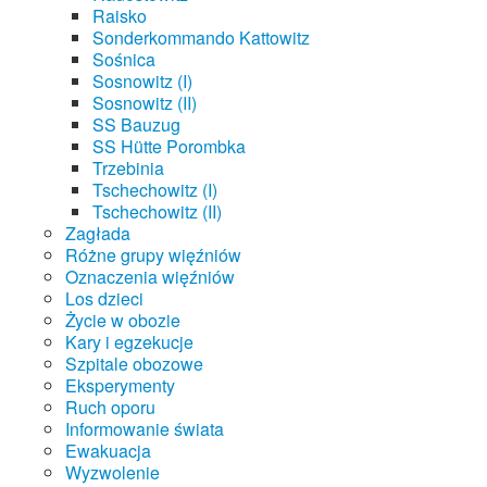
Raisko
Sonderkommando Kattowitz
Sośnica
Sosnowitz (I)
Sosnowitz (II)
SS Bauzug
SS Hütte Porombka
Trzebinia
Tschechowitz (I)
Tschechowitz (II)
Zagłada
Różne grupy więźniów
Oznaczenia więźniów
Los dzieci
Życie w obozie
Kary i egzekucje
Szpitale obozowe
Eksperymenty
Ruch oporu
Informowanie świata
Ewakuacja
Wyzwolenie