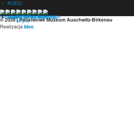
RODO
Nasz profil na facebook
© 2026 | Państwowe Muzeum Auschwitz-Birkenau
Realizacja
Ideo