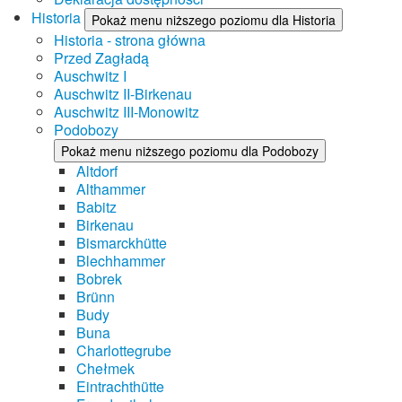
Historia
Pokaż menu niższego poziomu dla Historia
Historia - strona główna
Przed Zagładą
Auschwitz I
Auschwitz II-Birkenau
Auschwitz III-Monowitz
Podobozy
Pokaż menu niższego poziomu dla Podobozy
Altdorf
Althammer
Babitz
Birkenau
Bismarckhütte
Blechhammer
Bobrek
Brünn
Budy
Buna
Charlottegrube
Chełmek
Eintrachthütte