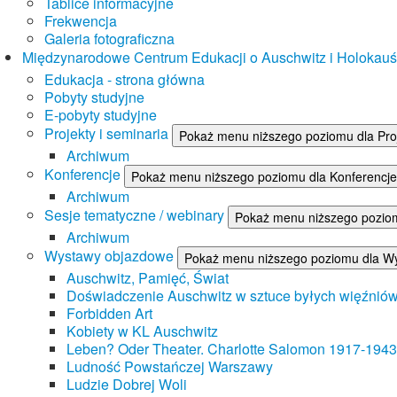
Tablice informacyjne
Frekwencja
Galeria fotograficzna
Międzynarodowe Centrum Edukacji o Auschwitz i Holokau
Edukacja - strona główna
Pobyty studyjne
E-pobyty studyjne
Projekty i seminaria
Pokaż menu niższego poziomu dla Proj
Archiwum
Konferencje
Pokaż menu niższego poziomu dla Konferencje
Archiwum
Sesje tematyczne / webinary
Pokaż menu niższego poziom
Archiwum
Wystawy objazdowe
Pokaż menu niższego poziomu dla W
Auschwitz, Pamięć, Świat
Doświadczenie Auschwitz w sztuce byłych więźnió
Forbidden Art
Kobiety w KL Auschwitz
Leben? Oder Theater. Charlotte Salomon 1917-1943
Ludność Powstańczej Warszawy
Ludzie Dobrej Woli