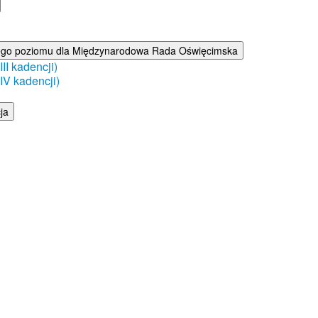
ego poziomu dla Międzynarodowa Rada Oświęcimska
I kadencji)
V kadencji)
ja