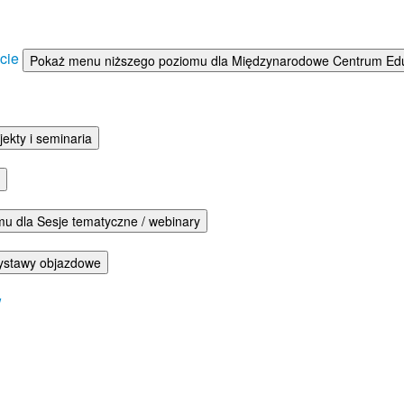
ście
Pokaż menu niższego poziomu dla Międzynarodowe Centrum Eduka
ekty i seminaria
u dla Sesje tematyczne / webinary
ystawy objazdowe
w