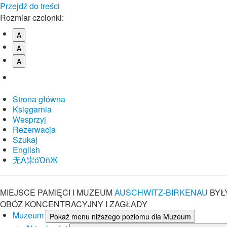
Przejdź do treści
Rozmiar czcionki:
A
A
A
Strona główna
Księgarnia
Wesprzyj
Rezerwacja
Szukaj
English
⽆A㞸óὨñЖ
MIEJSCE PAMIĘCI I MUZEUM
AUSCHWITZ-BIRKENAU
BYŁ
OBÓZ KONCENTRACYJNY I ZAGŁADY
Muzeum
Pokaż menu niższego poziomu dla Muzeum