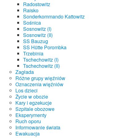
Radostowitz
Raisko
Sonderkommando Kattowitz
Sośnica
Sosnowitz (I)
Sosnowitz (II)
SS Bauzug
SS Hütte Porombka
Trzebinia
Tschechowitz (I)
Tschechowitz (II)
Zagłada
Różne grupy więźniów
Oznaczenia więźniów
Los dzieci
Życie w obozie
Kary i egzekucje
Szpitale obozowe
Eksperymenty
Ruch oporu
Informowanie świata
Ewakuacja