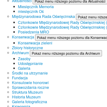
Aktualności
Pokaż menu niższego poziomu dla Aktualności
Miesięcznik Memoria
miesięcznik Oś
Międzynarodowa Rada Oświęcimska
Pokaż menu niższ
Członkowie Międzynarodowej Rady Oświęcimskiej (II
Członkowie Międzynarodowej Rady Oświęcimskiej (I
Posiedzenia MRO
Konserwacja
Pokaż menu niższego poziomu dla Konserwac
Konserwacja zieleni
Zbiory historyczne
Archiwum
Pokaż menu niższego poziomu dla Archiwum
Zasoby
Udostępnianie
Galeria
Środki na utrzymanie
Fundacja
Konsulowie honorowi
Sprawozdania roczne
Struktura Muzeum
Historia Muzeum
Galeria fotograficzna
Księgarnia