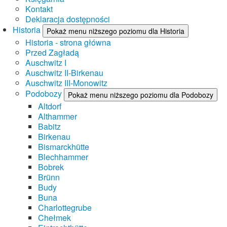
Kontakt
Deklaracja dostępności
Historia
Pokaż menu niższego poziomu dla Historia
Historia - strona główna
Przed Zagładą
Auschwitz I
Auschwitz II-Birkenau
Auschwitz III-Monowitz
Podobozy
Pokaż menu niższego poziomu dla Podobozy
Altdorf
Althammer
Babitz
Birkenau
Bismarckhütte
Blechhammer
Bobrek
Brünn
Budy
Buna
Charlottegrube
Chełmek