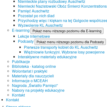
Niemieckie plany rozbudowy Auschwitz
Niemiecki Nazistowski Obóz Śmierci Konzentrations
Pamięć Auschwitz
Pozostał po nich ślad
Przychodzę więc i klękam na tej Golgocie współczes
Wyzwolenie KL Auschwitz
E-learning
Pokaż menu niższego poziomu dla E-learning
Lekcje internetowe
Podcasty
Pokaż menu niższego poziomu dla Podcasty
Pierwsze transporty kobiet do KL Auschwitz
Więźniowie funkcyjni. Wybrane losy powojenne
Interaktywne materiały edukacyjne
Publikacje
Biblioteka - katalog online
Wolontariat i praktyki
Materiały dla nauczycieli
Informacje o MCEAH
Nagroda „Światło Pamięci”
Nabory na projekty edukacyjne
Kontakt
Kontakt
Strona główna