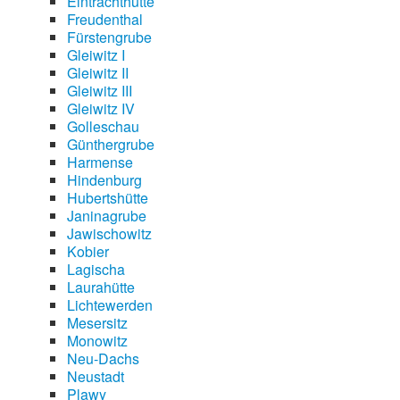
Eintrachthütte
Freudenthal
Fürstengrube
Gleiwitz I
Gleiwitz II
Gleiwitz III
Gleiwitz IV
Golleschau
Günthergrube
Harmense
Hindenburg
Hubertshütte
Janinagrube
Jawischowitz
Kobier
Lagischa
Laurahütte
Lichtewerden
Mesersitz
Monowitz
Neu-Dachs
Neustadt
Plawy