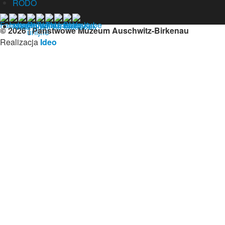
RODO
Nasz profil na facebook
© 2026 | Państwowe Muzeum Auschwitz-Birkenau
Realizacja
Ideo