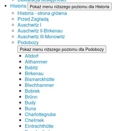
Historia
Pokaż menu niższego poziomu dla Historia
Historia - strona główna
Przed Zagładą
Auschwitz I
Auschwitz II-Birkenau
Auschwitz III-Monowitz
Podobozy
Pokaż menu niższego poziomu dla Podobozy
Altdorf
Althammer
Babitz
Birkenau
Bismarckhütte
Blechhammer
Bobrek
Brünn
Budy
Buna
Charlottegrube
Chełmek
Eintrachthütte