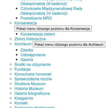
Oświęcimskiej (III kadencji)
Członkowie Międzynarodowej Rady
Oświęcimskiej (IV kadencji)
Posiedzenia MRO
Konserwacja
Pokaż menu niższego poziomu dla Konserwacja
Konserwacja zieleni
Zbiory historyczne
Archiwum
Pokaż menu niższego poziomu dla Archiwum
Zasoby
Udostępnianie
Galeria
Środki na utrzymanie
Fundacja
Konsulowie honorowi
Sprawozdania roczne
Struktura Muzeum
Historia Muzeum
Galeria fotograficzna
Księgarnia
Kontakt
Deklaracja dostępności