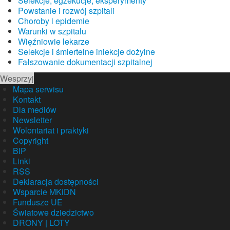
Selekcje, egzekucje, eksperymenty
Powstanie i rozwój szpitali
Choroby i epidemie
Warunki w szpitalu
Więźniowie lekarze
Selekcje i śmiertelne iniekcje dożylne
Fałszowanie dokumentacji szpitalnej
Wesprzyj
Mapa serwisu
Kontakt
Dla mediów
Newsletter
Wolontariat i praktyki
Copyright
BIP
Linki
RSS
Deklaracja dostępności
Wsparcie MKiDN
Fundusze UE
Światowe dziedzictwo
DRONY | LOTY