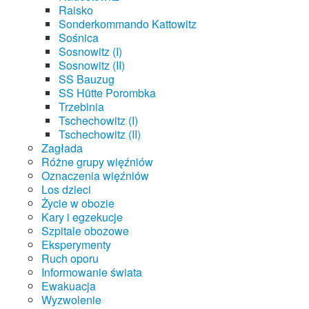
Raisko
Sonderkommando Kattowitz
Sośnica
Sosnowitz (I)
Sosnowitz (II)
SS Bauzug
SS Hütte Porombka
Trzebinia
Tschechowitz (I)
Tschechowitz (II)
Zagłada
Różne grupy więźniów
Oznaczenia więźniów
Los dzieci
Życie w obozie
Kary i egzekucje
Szpitale obozowe
Eksperymenty
Ruch oporu
Informowanie świata
Ewakuacja
Wyzwolenie