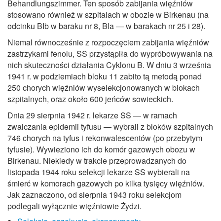
Behandlungszimmer. Ten sposób zabijania więźniów
stosowano również w szpitalach w obozie w Birkenau (na
odcinku BIb w baraku nr 8, BIa — w barakach nr 25 i 28).
Niemal równocześnie z rozpoczęciem zabijania więźniów
zastrzykami fenolu, SS przystąpiła do wypróbowywania na
nich skuteczności działania Cyklonu B. W dniu 3 września
1941 r. w podziemiach bloku 11 zabito tą metodą ponad
250 chorych więźniów wyselekcjonowanych w blokach
szpitalnych, oraz około 600 jeńców sowieckich.
Dnia 29 sierpnia 1942 r. lekarze SS — w ramach
zwalczania epidemii tyfusu — wybrali z bloków szpitalnych
746 chorych na tyfus i rekonwalescentów (po przebytym
tyfusie). Wywieziono ich do komór gazowych obozu w
Birkenau. Niekiedy w trakcie przeprowadzanych do
listopada 1944 roku selekcji lekarze SS wybierali na
śmierć w komorach gazowych po kilka tysięcy więźniów.
Jak zaznaczono, od sierpnia 1943 roku selekcjom
podlegali wyłącznie więźniowie Żydzi.