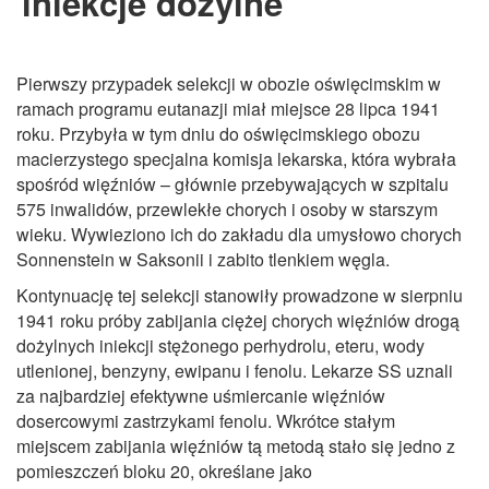
iniekcje dożylne
Pierwszy przypadek selekcji w obozie oświęcimskim w
ramach programu eutanazji miał miejsce 28 lipca 1941
roku. Przybyła w tym dniu do oświęcimskiego obozu
macierzystego specjalna komisja lekarska, która wybrała
spośród więźniów – głównie przebywających w szpitalu
575 inwalidów, przewlekłe chorych i osoby w starszym
wieku. Wywieziono ich do zakładu dla umysłowo chorych
Sonnenstein w Saksonii i zabito tlenkiem węgla.
Kontynuację tej selekcji stanowiły prowadzone w sierpniu
1941 roku próby zabijania ciężej chorych więźniów drogą
dożylnych iniekcji stężonego perhydrolu, eteru, wody
utlenionej, benzyny, ewipanu i fenolu. Lekarze SS uznali
za najbardziej efektywne uśmiercanie więźniów
dosercowymi zastrzykami fenolu. Wkrótce stałym
miejscem zabijania więźniów tą metodą stało się jedno z
pomieszczeń bloku 20, określane jako