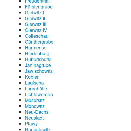
Freudenthal
Fürstengrube
Gleiwitz I
Gleiwitz II
Gleiwitz III
Gleiwitz IV
Golleschau
Günthergrube
Harmense
Hindenburg
Hubertshütte
Janinagrube
Jawischowitz
Kobier
Lagischa
Laurahütte
Lichtewerden
Mesersitz
Monowitz
Neu-Dachs
Neustadt
Plawy
Radostowitz