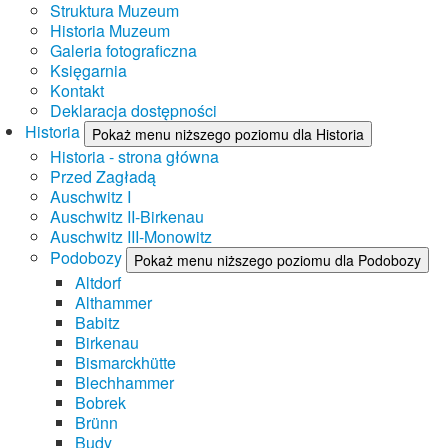
Struktura Muzeum
Historia Muzeum
Galeria fotograficzna
Księgarnia
Kontakt
Deklaracja dostępności
Historia
Pokaż menu niższego poziomu dla Historia
Historia - strona główna
Przed Zagładą
Auschwitz I
Auschwitz II-Birkenau
Auschwitz III-Monowitz
Podobozy
Pokaż menu niższego poziomu dla Podobozy
Altdorf
Althammer
Babitz
Birkenau
Bismarckhütte
Blechhammer
Bobrek
Brünn
Budy