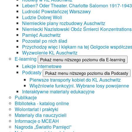
Leben? Oder Theater. Charlotte Salomon 1917-1943
Ludność Powstańczej Warszawy
Ludzie Dobrej Woli
Niemieckie plany rozbudowy Auschwitz
Niemiecki Nazistowski Obóz Śmierci Konzentrations
Pamięć Auschwitz
Pozostał po nich ślad
Przychodzę więc i klękam na tej Golgocie współczes
Wyzwolenie KL Auschwitz
E-learning
Pokaż menu niższego poziomu dla E-learning
Lekcje internetowe
Podcasty
Pokaż menu niższego poziomu dla Podcasty
Pierwsze transporty kobiet do KL Auschwitz
Więźniowie funkcyjni. Wybrane losy powojenne
Interaktywne materiały edukacyjne
Publikacje
Biblioteka - katalog online
Wolontariat i praktyki
Materiały dla nauczycieli
Informacje o MCEAH
Nagroda „Światło Pamięci”