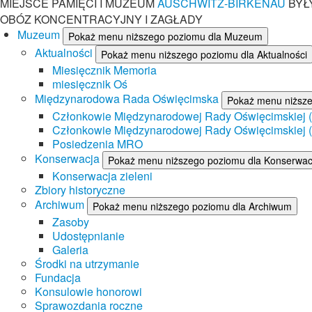
MIEJSCE PAMIĘCI I MUZEUM
AUSCHWITZ-BIRKENAU
BYŁ
OBÓZ KONCENTRACYJNY I ZAGŁADY
Muzeum
Pokaż menu niższego poziomu dla Muzeum
Aktualności
Pokaż menu niższego poziomu dla Aktualności
Miesięcznik Memoria
miesięcznik Oś
Międzynarodowa Rada Oświęcimska
Pokaż menu niższ
Członkowie Międzynarodowej Rady Oświęcimskiej (II
Członkowie Międzynarodowej Rady Oświęcimskiej (I
Posiedzenia MRO
Konserwacja
Pokaż menu niższego poziomu dla Konserwac
Konserwacja zieleni
Zbiory historyczne
Archiwum
Pokaż menu niższego poziomu dla Archiwum
Zasoby
Udostępnianie
Galeria
Środki na utrzymanie
Fundacja
Konsulowie honorowi
Sprawozdania roczne