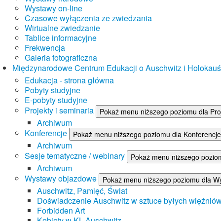
Wystawy on-line
Czasowe wyłączenia ze zwiedzania
Wirtualne zwiedzanie
Tablice informacyjne
Frekwencja
Galeria fotograficzna
Międzynarodowe Centrum Edukacji o Auschwitz i Holokau
Edukacja - strona główna
Pobyty studyjne
E-pobyty studyjne
Projekty i seminaria
Pokaż menu niższego poziomu dla Proj
Archiwum
Konferencje
Pokaż menu niższego poziomu dla Konferencje
Archiwum
Sesje tematyczne / webinary
Pokaż menu niższego poziom
Archiwum
Wystawy objazdowe
Pokaż menu niższego poziomu dla W
Auschwitz, Pamięć, Świat
Doświadczenie Auschwitz w sztuce byłych więźnió
Forbidden Art
Kobiety w KL Auschwitz