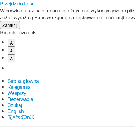
Przejdź do treści
W serwisie oraz na stronach zależnych są wykorzystywane pli
Jeżeli wyrażają Państwo zgodę na zapisywanie informacji zawar
Rozmiar czcionki:
A
A
A
Strona główna
Księgarnia
Wesprzyj
Rezerwacja
Szukaj
English
⽆A㞸óὨñЖ