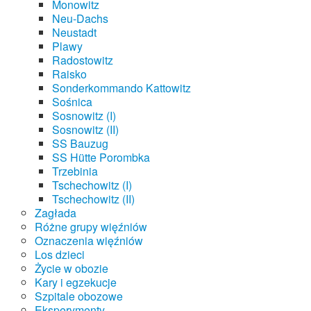
Monowitz
Neu-Dachs
Neustadt
Plawy
Radostowitz
Raisko
Sonderkommando Kattowitz
Sośnica
Sosnowitz (I)
Sosnowitz (II)
SS Bauzug
SS Hütte Porombka
Trzebinia
Tschechowitz (I)
Tschechowitz (II)
Zagłada
Różne grupy więźniów
Oznaczenia więźniów
Los dzieci
Życie w obozie
Kary i egzekucje
Szpitale obozowe
Eksperymenty