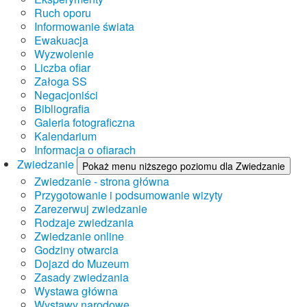
Ruch oporu
Informowanie świata
Ewakuacja
Wyzwolenie
Liczba ofiar
Załoga SS
Negacjoniści
Bibliografia
Galeria fotograficzna
Kalendarium
Informacja o ofiarach
Zwiedzanie
Pokaż menu niższego poziomu dla Zwiedzanie
Zwiedzanie - strona główna
Przygotowanie i podsumowanie wizyty
Zarezerwuj zwiedzanie
Rodzaje zwiedzania
Zwiedzanie online
Godziny otwarcia
Dojazd do Muzeum
Zasady zwiedzania
Wystawa główna
Wystawy narodowe