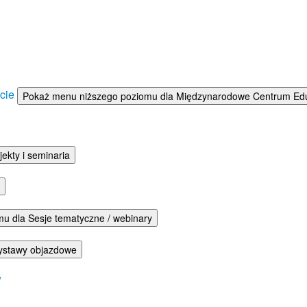
ście
Pokaż menu niższego poziomu dla Międzynarodowe Centrum Eduka
ekty i seminaria
u dla Sesje tematyczne / webinary
ystawy objazdowe
w