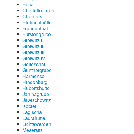
Buna
Charlottegrube
Chełmek
Eintrachthütte
Freudenthal
Fürstengrube
Gleiwitz I
Gleiwitz II
Gleiwitz III
Gleiwitz IV
Golleschau
Günthergrube
Harmense
Hindenburg
Hubertshütte
Janinagrube
Jawischowitz
Kobier
Lagischa
Laurahütte
Lichtewerden
Mesersitz